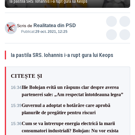
Ia pastila SRS. Iohannis i-a rupt gura lui Keops
Realitatea din PSD
Scris de
Publicat:
29 oct. 2021, 12:25
Ia pastila SRS. Iohannis i-a rupt gura lui Keops
CITEȘTE ȘI
Ilie Bolojan evită un răspuns clar despre averea
16:34
partenerei sale: „Am respectat întotdeauna legea”
Guvernul a adoptat o hotărâre care aprobă
15:39
planurile de pregătire pentru riscuri
Cum se va întrerupe energia electrică la marii
15:36
consumatori industriali? Bolojan: Nu vor exista