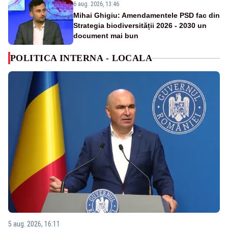
6 aug. 2026, 13:46
Mihai Ghigiu: Amendamentele PSD fac din
Strategia biodiversității 2026 - 2030 un
document mai bun
POLITICA INTERNA - LOCALA
5 aug. 2026, 16:11