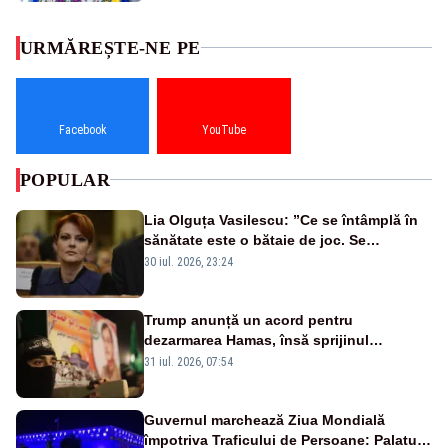
URMĂREȘTE-NE PE
Facebook
YouTube
POPULAR
Lia Olguța Vasilescu: ”Ce se întâmplă în
sănătate este o bătaie de joc. Se
guvernează extraordinar de prost”
30 iul. 2026, 23:24
Trump anunță un acord pentru
dezarmarea Hamas, însă sprijinul
Israelului rămâne incert
31 iul. 2026, 07:54
Guvernul marchează Ziua Mondială
împotriva Traficului de Persoane: Palatul