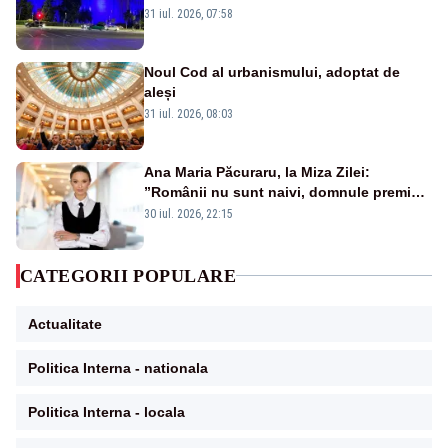
Victoria, iluminat în albastru
31 iul. 2026, 07:58
Noul Cod al urbanismului, adoptat de
aleși
31 iul. 2026, 08:03
Ana Maria Păcuraru, la Miza Zilei:
”Românii nu sunt naivi, domnule premier
Bolojan”
30 iul. 2026, 22:15
CATEGORII POPULARE
Actualitate
Politica Interna - nationala
Politica Interna - locala