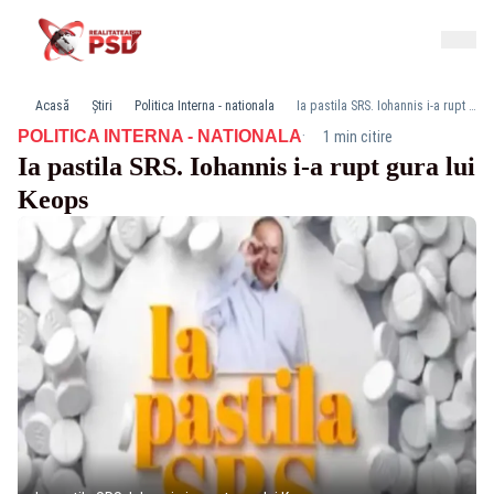
Acasă
Știri
Politica Interna - nationala
Ia pastila SRS. Iohannis i-a rupt gura lui Keops
·
POLITICA INTERNA - NATIONALA
1 min citire
Ia pastila SRS. Iohannis i-a rupt gura lui
Keops