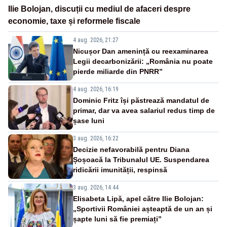
Ilie Bolojan, discuții cu mediul de afaceri despre
economie, taxe și reformele fiscale
4 aug. 2026, 21:27
Nicușor Dan amenință cu reexaminarea
Legii decarbonizării: „România nu poate
pierde miliarde din PNRR”
4 aug. 2026, 16:19
Dominic Fritz își păstrează mandatul de
primar, dar va avea salariul redus timp de
șase luni
3 aug. 2026, 16:22
Decizie nefavorabilă pentru Diana
Șoșoacă la Tribunalul UE. Suspendarea
ridicării imunității, respinsă
3 aug. 2026, 14:44
Elisabeta Lipă, apel către Ilie Bolojan:
„Sportivii României așteaptă de un an și
șapte luni să fie premiați”