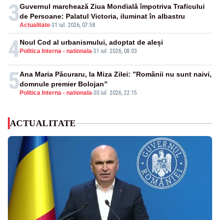
3
Guvernul marchează Ziua Mondială împotriva Traficului
de Persoane: Palatul Victoria, iluminat în albastru
Actualitate
-
31 iul. 2026, 07:58
4
Noul Cod al urbanismului, adoptat de aleși
Politica Interna - nationala
-
31 iul. 2026, 08:03
5
Ana Maria Păcuraru, la Miza Zilei: ”Românii nu sunt naivi,
domnule premier Bolojan”
Politica Interna - nationala
-
30 iul. 2026, 22:15
ACTUALITATE