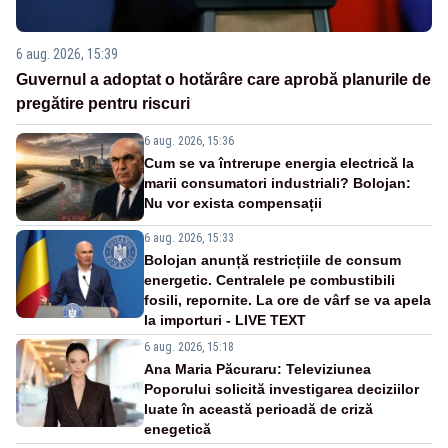
6 aug. 2026, 15:39
Guvernul a adoptat o hotărâre care aprobă planurile de
pregătire pentru riscuri
6 aug. 2026, 15:36
Cum se va întrerupe energia electrică la
marii consumatori industriali? Bolojan:
Nu vor exista compensații
6 aug. 2026, 15:33
Bolojan anunță restricțiile de consum
energetic. Centralele pe combustibili
fosili, repornite. La ore de vârf se va apela
la importuri - LIVE TEXT
6 aug. 2026, 15:18
Ana Maria Păcuraru: Televiziunea
Poporului solicită investigarea deciziilor
luate în această perioadă de criză
enegetică