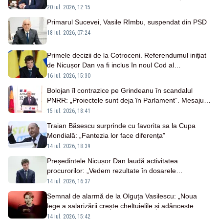
20 iul. 2026, 12:15
Primarul Sucevei, Vasile Rîmbu, suspendat din PSD
18 iul. 2026, 07:24
Primele decizii de la Cotroceni. Referendumul inițiat
de Nicușor Dan va fi inclus în noul Cod al
Urbanismului
16 iul. 2026, 15:30
Bolojan îl contrazice pe Grindeanu în scandalul
PNRR: „Proiectele sunt deja în Parlament”. Mesajul
transmis de liderul PNL
15 iul. 2026, 18:41
Traian Băsescu surprinde cu favorita sa la Cupa
Mondială: „Fantezia lor face diferența”
14 iul. 2026, 18:39
Președintele Nicușor Dan laudă activitatea
procurorilor: „Vedem rezultate în dosarele
importante”
14 iul. 2026, 16:37
Semnal de alarmă de la Olguța Vasilescu: „Noua
lege a salarizării crește cheltuielile și adâncește
deficitul”
14 iul. 2026, 15:42