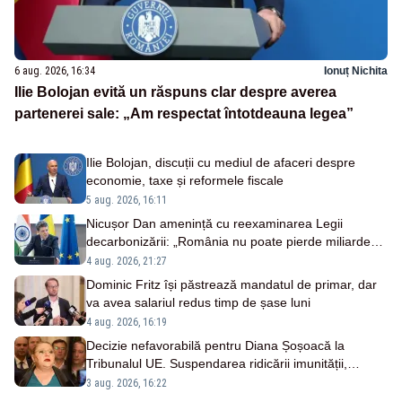
6 aug. 2026, 16:34
Ionuț Nichita
Ilie Bolojan evită un răspuns clar despre averea
partenerei sale: „Am respectat întotdeauna legea”
Ilie Bolojan, discuții cu mediul de afaceri despre
economie, taxe și reformele fiscale
5 aug. 2026, 16:11
Nicușor Dan amenință cu reexaminarea Legii
decarbonizării: „România nu poate pierde miliarde
din PNRR”
4 aug. 2026, 21:27
Dominic Fritz își păstrează mandatul de primar, dar
va avea salariul redus timp de șase luni
4 aug. 2026, 16:19
Decizie nefavorabilă pentru Diana Șoșoacă la
Tribunalul UE. Suspendarea ridicării imunității,
respinsă
3 aug. 2026, 16:22