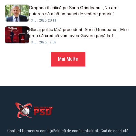
Dragnea îl critică pe Sorin Grindeanu: „Nu are
puterea să aibă un punct de vedere propriu”
13 iul. 2026, 20:11
Blocaj politic fără precedent. Sorin Grindeanu: „Mi-e
greu să cred că vom avea Guvern până la 1
septembrie”
13 iul. 2026, 19:05
Mai Multe
Contact
Termeni și condiții
Politică de confidențialitate
Cod de conduită