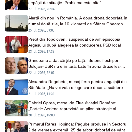
depășit de situație. Problema este alta”
27 iul. 2026, 20:34
Alertă din nou în România. A doua dronă doborâtă în
numai două zile, la 10 kilometri de Sfântu Gheorghe.
Anunțul lui Nicușor Dan
25 iul. 2026, 09:05
Preot din Topoloveni, suspendat de Arhiepiscopia
Argeșului după alegerea la conducerea PSD local
23 iul. 2026, 17:33
Grindeanu a dat cărțile pe față: ‘Butonul’ echipei
Bolojan–USR nu e în țară. Este în zona Bruxelles-
ului
22 iul. 2026, 22:07
Alexandru Rogobete, mesaj ferm pentru angajații din
Sănătate: „Nu voi vota o lege care duce la scăderea
veniturilor”
21 iul. 2026, 11:31
Gabriel Oprea, mesaj de Ziua Aviației Române:
„Forțele Aeriene reprezintă un pilon strategic al
securității naționale”
20 iul. 2026, 15:00
Primarul Rareș Hopincă: Pagube produse în Sectorul
2 de vremea extremă; 25 de arbori doborâți de vânt