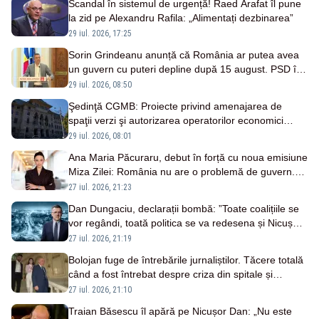
Scandal în sistemul de urgență! Raed Arafat îl pune
la zid pe Alexandru Rafila: „Alimentați dezbinarea”
29 iul. 2026, 17:25
Sorin Grindeanu anunță că România ar putea avea
un guvern cu puteri depline după 15 august. PSD îl
menține candidat la funcția de premier
29 iul. 2026, 08:50
Şedinţă CGMB: Proiecte privind amenajarea de
spaţii verzi şi autorizarea operatorilor economici
pentru deratizare
29 iul. 2026, 08:01
Ana Maria Păcuraru, debut în forță cu noua emisiune
Miza Zilei: România nu are o problemă de guvern.
România are o problemă de identitate
27 iul. 2026, 21:23
Dan Dungaciu, declarații bombă: ”Toate coalițiile se
vor regândi, toată politica se va redesena și Nicușor
Dan nu va fi foarte fericit”
27 iul. 2026, 21:19
Bolojan fuge de întrebările jurnaliștilor. Tăcere totală
când a fost întrebat despre criza din spitale și
carburanți
27 iul. 2026, 21:10
Traian Băsescu îl apără pe Nicușor Dan: „Nu este