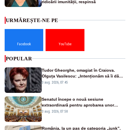
ridicării imunității, respinsă
URMĂREȘTE-NE PE
Facebook
YouTube
POPULAR
Tudor Gheorghe, omagiat în Craiova.
Olguța Vasilescu: „Intenționăm să îi dăm
numele lui”
3 aug. 2026, 07:45
Senatul începe o nouă sesiune
extraordinară pentru aprobarea unor
jaloane din PNRR
3 aug. 2026, 07:58
România, la un pas de categoria „junk”.