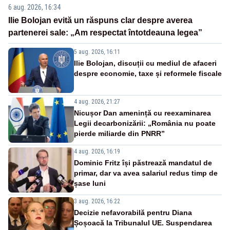
6 aug. 2026, 16:34
Ilie Bolojan evită un răspuns clar despre averea
partenerei sale: „Am respectat întotdeauna legea”
5 aug. 2026, 16:11
Ilie Bolojan, discuții cu mediul de afaceri
despre economie, taxe și reformele fiscale
4 aug. 2026, 21:27
Nicușor Dan amenință cu reexaminarea
Legii decarbonizării: „România nu poate
pierde miliarde din PNRR”
4 aug. 2026, 16:19
Dominic Fritz își păstrează mandatul de
primar, dar va avea salariul redus timp de
șase luni
3 aug. 2026, 16:22
Decizie nefavorabilă pentru Diana
Șoșoacă la Tribunalul UE. Suspendarea