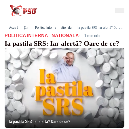
Acasă
Știri
Politica Interna - nationala
Ia pastila SRS: Iar alertă? Oare de ce?
·
POLITICA INTERNA - NATIONALA
1 min citire
Ia pastila SRS: Iar alertă? Oare de ce?
Ia pastila SRS: Iar alertă? Oare de ce?