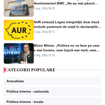
Avertismentul BNR: „Ne-au mai păsuit
pentru câteva luni”
3 aug. 2026, 08:01
AUR votează Legea integrității doar dacă
include partenerii de viață în declarațiile
de avere și interese, așa cum a anunțat
3 aug. 2026, 08:13
public Sorin Grindeanu. Cine este
incompatibil sau în conflict de interese
trebuie să plece din funcție: fără excepții!
Miron Mitrea: „Politica nu se face pe care
e mai frumos, care înjură mai mult, care
țipă mai tare, ci pe proiecte”
3 aug. 2026, 07:35
CATEGORII POPULARE
Actualitate
Politica Interna - nationala
Politica Interna - locala