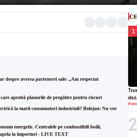
CE
1
lar despre averea partenerei sale: „Am respectat
Tru
care aprobă planurile de pregătire pentru riscuri
dez
Polit
Isra
ectrică la marii consumatori industriali? Bolojan: Nu vor
onsum energetic. Centralele pe combustibili fosili,
a apela la importuri - LIVE TEXT