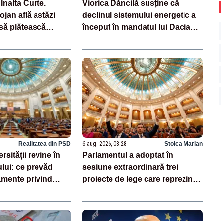
 Înalta Curte.
Viorica Dăncilă susține că
jan află astăzi
declinul sistemului energetic a
să plătească
început în mandatul lui Dacian
iliard de euro
Cioloș, odată cu decizia
închiderii minelor Lonea și
Lupeni
Realitatea din PSD
6 aug. 2026, 08:28
Stoica Marian
sității revine în
Parlamentul a adoptat în
lui: ce prevăd
sesiune extraordinară trei
mente privind
proiecte de lege care reprezintă
 economia și
jaloane din PNRR
rategice