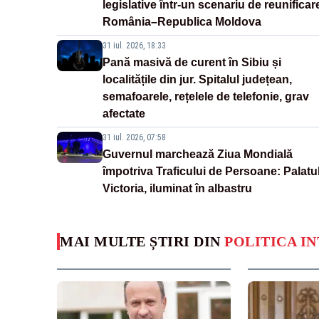
legislative într-un scenariu de reunificar
România–Republica Moldova
31 iul. 2026, 18:33
Pană masivă de curent în Sibiu și
localitățile din jur. Spitalul județean,
semafoarele, rețelele de telefonie, grav
afectate
31 iul. 2026, 07:58
Guvernul marchează Ziua Mondială
împotriva Traficului de Persoane: Palatu
Victoria, iluminat în albastru
MAI MULTE ȘTIRI DIN
POLITICA I