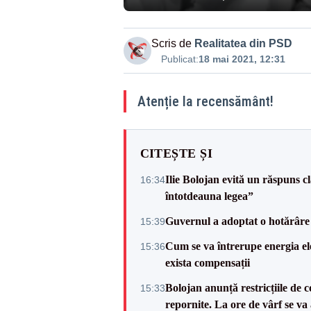
Scris de
Realitatea din PSD
Publicat:
18 mai 2021, 12:31
Atenție la recensământ!
CITEȘTE ȘI
Ilie Bolojan evită un răspuns c
16:34
întotdeauna legea”
Guvernul a adoptat o hotărâre 
15:39
Cum se va întrerupe energia el
15:36
exista compensații
Bolojan anunță restricțiile de c
15:33
repornite. La ore de vârf se v