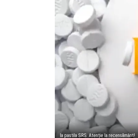
Ia pastila SRS. Atenție la recensământ!