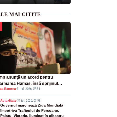
LE MAI CITITE
mp anunță un acord pentru
armarea Hamas, însă sprijinul
ica Externa
·
31 iul. 2026, 07:54
elului rămâne incert
2
Actualitate
-
31 iul. 2026, 07:58
Guvernul marchează Ziua Mondială
împotriva Traficului de Persoane:
Palatul Victoria, iluminat în albastru