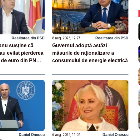
Realitatea din PSD
6 aug. 2026, 12:27
Realitatea din PSD
anu susține că
Guvernul adoptă astăzi
au evitat pierderea
măsurile de raționalizare a
de de euro din PNRR
consumului de energie electrică
 accesul la 16,7
n SAFE
Daniel Onescu
6 aug. 2026, 11:04
Daniel Onescu