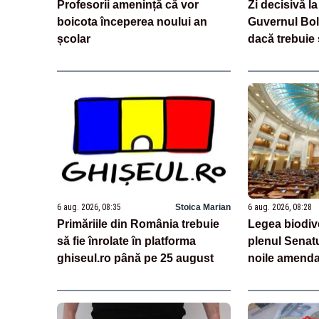
Profesorii amenință că vor
Zi decisivă la
boicota începerea noului an
Guvernul Bolo
școlar
dacă trebuie 
aproape un m
grefierilor
6 aug. 2026, 08:35
Stoica Marian
6 aug. 2026, 08:28
Primăriile din România trebuie
Legea biodiver
să fie înrolate în platforma
plenul Senatu
ghiseul.ro până pe 25 august
noile amenda
proprietatea,
proiectele st