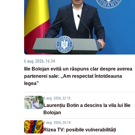
6 aug. 2026, 16:34
Ilie Bolojan evită un răspuns clar despre averea
partenerei sale: „Am respectat întotdeauna
legea”
5 aug. 2026, 22:15
Laurențiu Botin a descins la vila lui Ilie
Bolojan
3 aug. 2026, 20:14
Rizea TV: posibile vulnerabilități