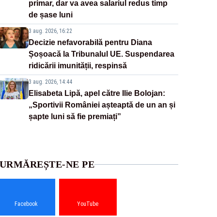
primar, dar va avea salariul redus timp
de șase luni
3 aug. 2026, 16:22
Decizie nefavorabilă pentru Diana
Șoșoacă la Tribunalul UE. Suspendarea
ridicării imunității, respinsă
3 aug. 2026, 14:44
Elisabeta Lipă, apel către Ilie Bolojan:
„Sportivii României așteaptă de un an și
șapte luni să fie premiați”
URMĂREȘTE-NE PE
Facebook
YouTube