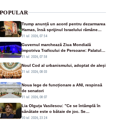
POPULAR
Trump anunță un acord pentru dezarmarea
Hamas, însă sprijinul Israelului rămâne
incert
31 iul. 2026, 07:54
Guvernul marchează Ziua Mondială
împotriva Traficului de Persoane: Palatul
Victoria, iluminat în albastru
31 iul. 2026, 07:58
Noul Cod al urbanismului, adoptat de aleși
31 iul. 2026, 08:03
Noua lege de funcționare a ANI, respinsă
de senatori
31 iul. 2026, 08:07
Lia Olguța Vasilescu: ”Ce se întâmplă în
sănătate este o bătaie de joc. Se
guvernează extraordinar de prost”
30 iul. 2026, 23:24