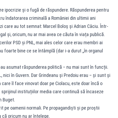
re ipocrizie și o fugă de răspundere. Răspunderea pentru
ntru îndatorarea criminală a României din ultimii ani
vizi care au tot semnat: Marcel Boloș și Adrian Câciu. Într-
gal și, oricum, nu ar mai avea ce căuta în viața publică.
erilor PSD și PNL, mai ales celor care erau membri ai
u foarte bine ce se întâmplă (dar i-a durut „în organul
-au asumat răspunderea politică – nu mai sunt în funcții.
 nici în Guvern. Dar Grindeanu și Predoiu erau – și sunt și
in care îl face vinovat doar pe Ciolacu, este doar încă o
u sprijinul instituțiilor media care continuă să încaseze
n Buget.
urit pe oamenii normali. Pe propagandiști și pe proștii
ru că oricum nu ar înțelege.