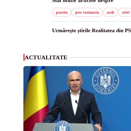
Mai multe articole despre
ponta
pro romania
cub
stiri
Urmărește știrile Realitatea din P
ACTUALITATE