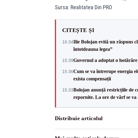
Sursa: Realitatea Din PRO
CITEȘTE ȘI
Ilie Bolojan evită un răspuns c
16:34
întotdeauna legea”
Guvernul a adoptat o hotărâre 
15:39
Cum se va întrerupe energia el
15:36
exista compensații
Bolojan anunță restricțiile de c
15:33
repornite. La ore de vârf se v
Distribuie articolul