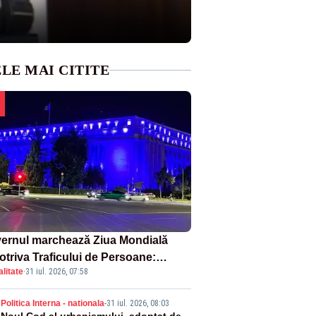
LE MAI CITITE
ernul marchează Ziua Mondială
otriva Traficului de Persoane:
litate
·
31 iul. 2026, 07:58
tul Victoria, iluminat în albastru
Politica Interna - nationala
-
31 iul. 2026, 08:03