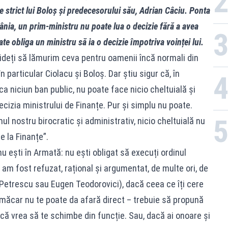
e strict lui Boloș și predecesorului său, Adrian Câciu. Ponta
ânia, un prim-ministru nu poate lua o decizie fără a avea
te obliga un ministru să ia o decizie împotriva voinței lui.
aideți să lămurim ceva pentru oamenii încă normali din
 particular Ciolacu și Boloș. Dar știu sigur că, în
a niciun ban public, nu poate face nicio cheltuială și
izia ministrului de Finanțe. Pur și simplu nu poate.
l nostru birocratic și administrativ, nicio cheltuială nu
 la Finanțe”.
u ești în Armată: nu ești obligat să execuți ordinul
 am fost refuzat, rațional și argumentat, de multe ori, de
 Petrescu sau Eugen Teodorovici), dacă ceea ce îți cere
i măcar nu te poate da afară direct – trebuie să propună
că vrea să te schimbe din funcție. Sau, dacă ai onoare și