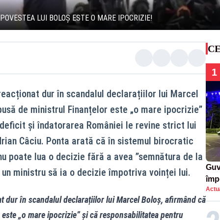
 POVESTEA LUI BOLOȘ ESTE O MARE IPOCRIZIE!
CE
1
eacționat dur în scandalul declarațiilor lui Marcel
usă de ministrul Finanțelor este „o mare ipocrizie”
deficit și îndatorarea României le revine strict lui
rian Câciu. Ponta arată că în sistemul birocratic
nu poate lua o decizie fără a avea ”semnătura de la
Guv
 un ministru să ia o decizie împotriva voinței lui.
împ
Actua
Pala
t dur în scandalul declarațiilor lui Marcel Boloș, afirmând că
este „o mare ipocrizie” și că responsabilitatea pentru