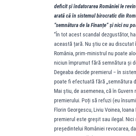
deficit și îndatorarea României le revin
arată că în sistemul birocratic din Rom
”semnătura de la Finanțe” și nici nu poa
”În tot acest scandal dezgustător, h
această țară. Nu știu ce au discutat în
România, prim-ministrul nu poate aloc
niciun împrumut fără semnătura și dec
Degeaba decide premierul – în sistemu
poate fi efectuată fără „semnătura de
Mai știu, de asemenea, că în Guvern n
premierului. Poți să refuzi (eu însumi
Florin Georgescu, Liviu Voinea, Ioana
premierul este greșit sau ilegal. Nic
președintelui României revocarea, da