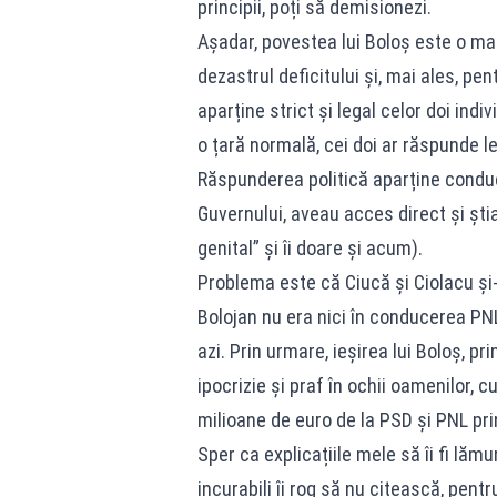
principii, poți să demisionezi.
Așadar, povestea lui Boloș este o ma
dezastrul deficitului și, mai ales, pe
aparține strict și legal celor doi indi
o țară normală, cei doi ar răspunde le
Răspunderea politică aparține conduc
Guvernului, aveau acces direct și știa
genital” și îi doare și acum).
Problema este că Ciucă și Ciolacu și
Bolojan nu era nici în conducerea PNL,
azi. Prin urmare, ieșirea lui Boloș, pr
ipocrizie și praf în ochii oamenilor, c
milioane de euro de la PSD și PNL pri
Sper ca explicațiile mele să îi fi lăm
incurabili îi rog să nu citească, pent