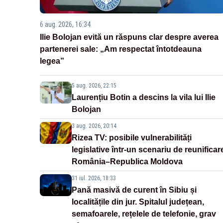
6 aug. 2026, 16:34
Ilie Bolojan evită un răspuns clar despre averea
partenerei sale: „Am respectat întotdeauna
legea”
5 aug. 2026, 22:15
Laurențiu Botin a descins la vila lui Ilie
Bolojan
3 aug. 2026, 20:14
Rizea TV: posibile vulnerabilități
legislative într-un scenariu de reunificar
România–Republica Moldova
31 iul. 2026, 18:33
Pană masivă de curent în Sibiu și
localitățile din jur. Spitalul județean,
semafoarele, rețelele de telefonie, grav