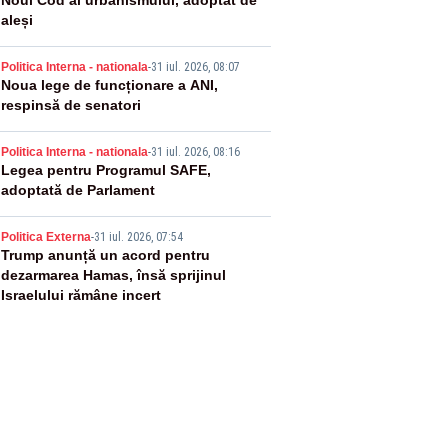
2
Noul Cod al urbanismului, adoptat de
aleși
3
Politica Interna - nationala
-
31 iul. 2026, 08:07
Noua lege de funcționare a ANI,
respinsă de senatori
4
Politica Interna - nationala
-
31 iul. 2026, 08:16
Legea pentru Programul SAFE,
adoptată de Parlament
5
Politica Externa
-
31 iul. 2026, 07:54
Trump anunță un acord pentru
dezarmarea Hamas, însă sprijinul
Israelului rămâne incert