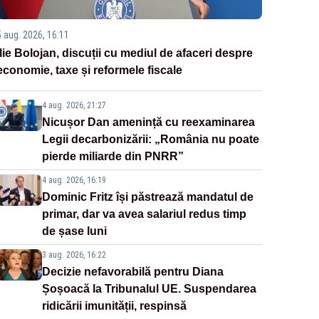
5 aug. 2026, 16:11
Ilie Bolojan, discuții cu mediul de afaceri despre
economie, taxe și reformele fiscale
4 aug. 2026, 21:27
Nicușor Dan amenință cu reexaminarea
Legii decarbonizării: „România nu poate
pierde miliarde din PNRR”
4 aug. 2026, 16:19
Dominic Fritz își păstrează mandatul de
primar, dar va avea salariul redus timp
de șase luni
3 aug. 2026, 16:22
Decizie nefavorabilă pentru Diana
Șoșoacă la Tribunalul UE. Suspendarea
ridicării imunității, respinsă