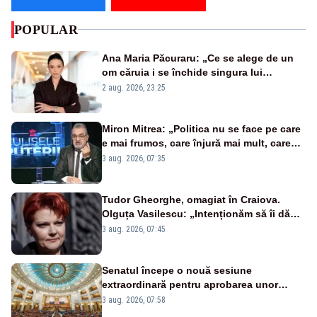
POPULAR
Ana Maria Păcuraru: „Ce se alege de un
om căruia i se închide singura lui
portiță?”
2 aug. 2026, 23:25
Miron Mitrea: „Politica nu se face pe care
e mai frumos, care înjură mai mult, care
țipă mai tare, ci pe proiecte”
3 aug. 2026, 07:35
Tudor Gheorghe, omagiat în Craiova.
Olguța Vasilescu: „Intenționăm să îi dăm
numele lui”
3 aug. 2026, 07:45
Senatul începe o nouă sesiune
extraordinară pentru aprobarea unor
jaloane din PNRR
3 aug. 2026, 07:58