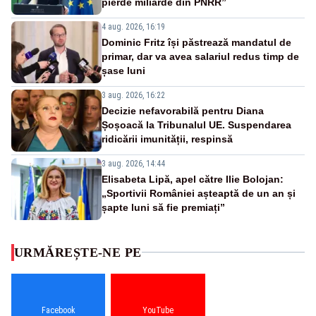
pierde miliarde din PNRR”
4 aug. 2026, 16:19
Dominic Fritz își păstrează mandatul de
primar, dar va avea salariul redus timp de
șase luni
3 aug. 2026, 16:22
Decizie nefavorabilă pentru Diana
Șoșoacă la Tribunalul UE. Suspendarea
ridicării imunității, respinsă
3 aug. 2026, 14:44
Elisabeta Lipă, apel către Ilie Bolojan:
„Sportivii României așteaptă de un an și
șapte luni să fie premiați”
URMĂREȘTE-NE PE
Facebook
YouTube