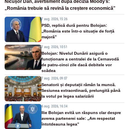
Nicușor Dan, avertisment după decizia Moody’s:
„România trebuie să revină la creștere economică”
7 aug. 2026, 15:26
PSD, replică dură pentru Bolojan:
„România este într-o situație de forță
majoră”
7 aug. 2026, 10:51
Bolojan: Nivelul Dunării asigură o
funcționare a centralei de la Cernavodă
de patru-cinci zile dacă debitele vor
scădea
7 aug. 2026, 09:07
Senatorii și deputații rămân la muncă.
Sesiunea extraordinară, prelungită până
la votul pe legea salarizării
6 aug. 2026, 16:34
Ilie Bolojan evită un răspuns clar despre
averea partenerei sale: „Am respectat
întotdeauna legea”