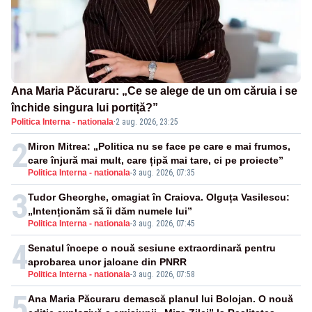
Ana Maria Păcuraru: „Ce se alege de un om căruia i se
închide singura lui portiță?”
Politica Interna - nationala
·
2 aug. 2026, 23:25
2
Miron Mitrea: „Politica nu se face pe care e mai frumos,
care înjură mai mult, care țipă mai tare, ci pe proiecte”
Politica Interna - nationala
-
3 aug. 2026, 07:35
3
Tudor Gheorghe, omagiat în Craiova. Olguța Vasilescu:
„Intenționăm să îi dăm numele lui”
Politica Interna - nationala
-
3 aug. 2026, 07:45
4
Senatul începe o nouă sesiune extraordinară pentru
aprobarea unor jaloane din PNRR
Politica Interna - nationala
-
3 aug. 2026, 07:58
5
Ana Maria Păcuraru demască planul lui Bolojan. O nouă