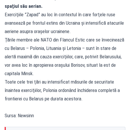
spaţiul său aerian.
Exerciţiile ”Zapad” au loc în contextul în care forţele ruse
avansează pe frontul extins din Ucraina şi intensifică atacurile
aeriene asupra oraşelor ucrainene.
Ţările membre ale NATO din Flancul Estic care se învecinează
cu Belarus – Polonia, Lituania şi Letonia – sunt în stare de
alertă maximă din cauza exerciţiilor, care, potrivit Belarusului,
vor avea loc în apropierea oraşului Borisov, situat la est de
capitala Minsk.
Toate cele trei ţări au intensificat măsurile de securitate
înaintea exerciţiilor, Polonia ordonând închiderea completă a
frontierei cu Belarus pe durata acestora.
Sursa: Newsinn