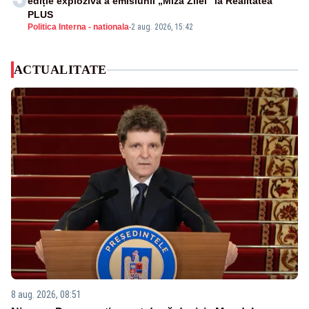
ediție explozivă a emisiunii „Miza Zilei” la Realitatea
PLUS
Politica Interna - nationala
-
2 aug. 2026, 15:42
ACTUALITATE
8 aug. 2026, 08:51