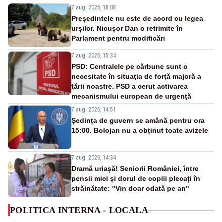
7 aug. 2026, 18:08
Președintele nu este de acord cu legea
urșilor. Nicușor Dan o retrimite în
Parlament pentru modificări
7 aug. 2026, 15:34
PSD: Centralele pe cărbune sunt o
necesitate în situaţia de forţă majoră a
ţării noastre. PSD a cerut activarea
mecanismului european de urgenţă
7 aug. 2026, 14:51
Ședința de guvern se amână pentru ora
15:00. Bolojan nu a obținut toate avizele
7 aug. 2026, 14:34
Dramă uriașă! Seniorii României, între
pensii mici și dorul de copiii plecați în
străinătate: "Vin doar odată pe an"
POLITICA INTERNA - LOCALA