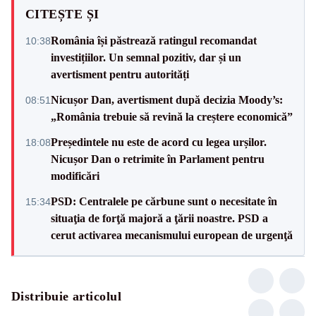
CITEȘTE ȘI
România își păstrează ratingul recomandat
10:38
investițiilor. Un semnal pozitiv, dar și un
avertisment pentru autorități
Nicușor Dan, avertisment după decizia Moody’s:
08:51
„România trebuie să revină la creștere economică”
Președintele nu este de acord cu legea urșilor.
18:08
Nicușor Dan o retrimite în Parlament pentru
modificări
PSD: Centralele pe cărbune sunt o necesitate în
15:34
situaţia de forţă majoră a ţării noastre. PSD a
cerut activarea mecanismului european de urgenţă
Distribuie articolul