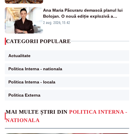
Ana Maria Păcuraru demască planul lui
Bolojan. O nouă ediție explozivă a
emisiunii „Miza Zilei” la Realitatea PLUS
2 aug. 2026, 15:42
CATEGORII POPULARE
Actualitate
Politica Interna - nationala
Politica Interna - locala
Politica Externa
MAI MULTE ȘTIRI DIN
POLITICA INTERNA -
NATIONALA