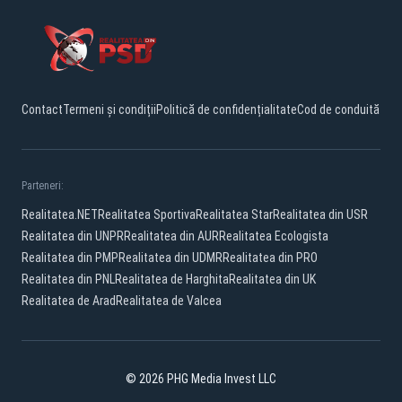
Contact
Termeni și condiții
Politică de confidențialitate
Cod de conduită
Parteneri:
Realitatea.NET
Realitatea Sportiva
Realitatea Star
Realitatea din USR
Realitatea din UNPR
Realitatea din AUR
Realitatea Ecologista
Realitatea din PMP
Realitatea din UDMR
Realitatea din PRO
Realitatea din PNL
Realitatea de Harghita
Realitatea din UK
Realitatea de Arad
Realitatea de Valcea
© 2026 PHG Media Invest LLC
Facebook
YouTube