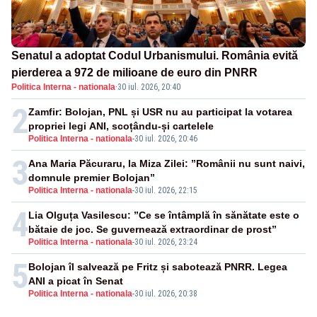
Senatul a adoptat Codul Urbanismului. România evită
pierderea a 972 de milioane de euro din PNRR
Politica Interna - nationala
·
30 iul. 2026, 20:40
2
Zamfir: Bolojan, PNL și USR nu au participat la votarea
propriei legi ANI, scoțându-și cartelele
Politica Interna - nationala
-
30 iul. 2026, 20:46
3
Ana Maria Păcuraru, la Miza Zilei: ”Românii nu sunt naivi,
domnule premier Bolojan”
Politica Interna - nationala
-
30 iul. 2026, 22:15
4
Lia Olguța Vasilescu: ”Ce se întâmplă în sănătate este o
bătaie de joc. Se guvernează extraordinar de prost”
Politica Interna - nationala
-
30 iul. 2026, 23:24
5
Bolojan îl salvează pe Fritz și sabotează PNRR. Legea
ANI a picat în Senat
Politica Interna - nationala
-
30 iul. 2026, 20:38