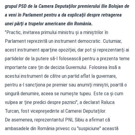
grupul PSD de la Camera Deputaţilor premierului Ilie Bolojan de
a veni în Parlament pentru a da explicaţii despre retragerea
unei părţi a trupelor americane din România.
"Practic, invitarea primului ministru şi a miniştrilor în
Parlament reprezintă un instrument democratic. Cutumiar,
acest instrument aparţine opoziţiei, dar pot şi reprezentanţi ai
partidelor de la putere să-l folosească pentru a prezenta teme
importante care ţin de decizia Guvernului. Folosirea însă a
acestui instrument de către un partid aflat la guvernare,
pentru a-l sancţiona pe premier sau anumiţi miniştri, poartă o
singură denumire, aceea se numeşte tupeu. Este ca şi cum
vulpea ar ţine predici despre paznici", a declarat Raluca
Turcan, fost vicepreşedinte al Camerei Deputaţilor.
De asemenea, reprezentantul PNL Sibiu a afirmat că
ambasadele din România privesc cu "suspiciune" această