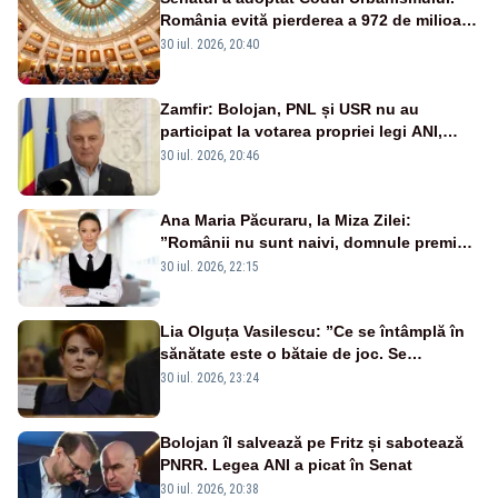
România evită pierderea a 972 de milioane
de euro din PNRR
30 iul. 2026, 20:40
Zamfir: Bolojan, PNL și USR nu au
participat la votarea propriei legi ANI,
scoțându-și cartelele
30 iul. 2026, 20:46
Ana Maria Păcuraru, la Miza Zilei:
”Românii nu sunt naivi, domnule premier
Bolojan”
30 iul. 2026, 22:15
Lia Olguța Vasilescu: ”Ce se întâmplă în
sănătate este o bătaie de joc. Se
guvernează extraordinar de prost”
30 iul. 2026, 23:24
Bolojan îl salvează pe Fritz și sabotează
PNRR. Legea ANI a picat în Senat
30 iul. 2026, 20:38