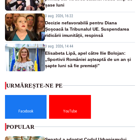
șase luni
3 aug. 2026, 16:22
Decizie nefavorabilă pentru Diana
Șoșoacă la Tribunalul UE. Suspendarea
ridicării imunității, respinsă
3 aug. 2026, 14:44
Elisabeta Lipă, apel către Ilie Bolojan:
„Sportivii României așteaptă de un an și
șapte luni să fie premiați”
URMĂREȘTE-NE PE
Facebook
YouTube
POPULAR
Senatul a adoptat Codul Urbanismului.