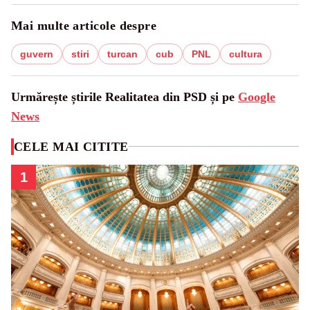
Mai multe articole despre
guvern
stiri
turcan
cub
PNL
cultura
Urmărește știrile Realitatea din PSD și pe
Google
News
CELE MAI CITITE
1