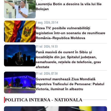
Laurențiu Botin a descins la vila lui Ilie
Bolojan
3 aug. 2026, 20:14
Rizea TV: posibile vulnerabilități
legislative într-un scenariu de reunificare
România–Republica Moldova
31 iul. 2026, 18:33
Pană masivă de curent în Sibiu și
localitățile din jur. Spitalul județean,
semafoarele, rețelele de telefonie, grav
afectate
31 iul. 2026, 07:58
Guvernul marchează Ziua Mondială
împotriva Traficului de Persoane: Palatul
Victoria, iluminat în albastru
POLITICA INTERNA - NATIONALA