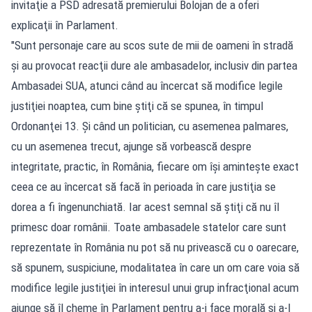
invitaţie a PSD adresată premierului Bolojan de a oferi
explicaţii în Parlament.
"Sunt personaje care au scos sute de mii de oameni în stradă
şi au provocat reacţii dure ale ambasadelor, inclusiv din partea
Ambasadei SUA, atunci când au încercat să modifice legile
justiţiei noaptea, cum bine ştiţi că se spunea, în timpul
Ordonanţei 13. Şi când un politician, cu asemenea palmares,
cu un asemenea trecut, ajunge să vorbească despre
integritate, practic, în România, fiecare om îşi aminteşte exact
ceea ce au încercat să facă în perioada în care justiţia se
dorea a fi îngenunchiată. Iar acest semnal să ştiţi că nu îl
primesc doar românii. Toate ambasadele statelor care sunt
reprezentate în România nu pot să nu privească cu o oarecare,
să spunem, suspiciune, modalitatea în care un om care voia să
modifice legile justiţiei în interesul unui grup infracţional acum
ajunge să îl cheme în Parlament pentru a-i face morală şi a-l