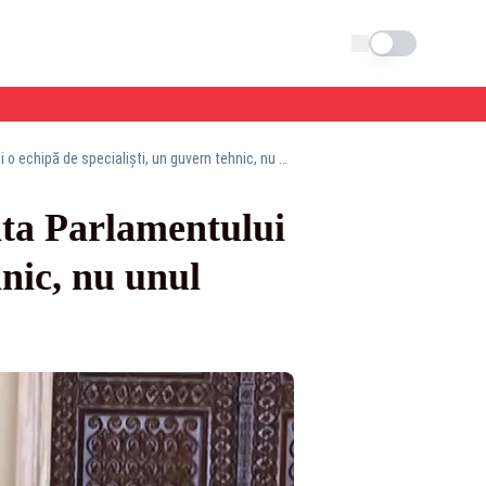
Schimba tema
Premierul desemnat, Eugen Tomac: Voi prezenta Parlamentului României o echipă de specialiști, un guvern tehnic, nu unul politic
ta Parlamentului
hnic, nu unul