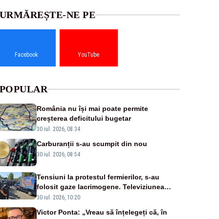
URMĂREȘTE-NE PE
Facebook
YouTube
POPULAR
România nu își mai poate permite
creșterea deficitului bugetar
30 iul. 2026, 08:34
Carburanții s-au scumpit din nou
30 iul. 2026, 08:54
Tensiuni la protestul fermierilor, s-au
folosit gaze lacrimogene. Televiziunea
Poporului face apel la calm – LIVE TEXT
30 iul. 2026, 10:20
Victor Ponta: „Vreau să înțelegeți că, în