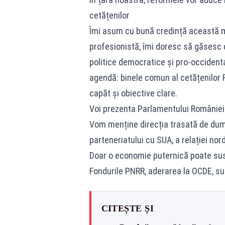
cetățenilor
Îmi asum cu bună credință această m
profesionistă, îmi doresc să găsesc d
politice democratice și pro-occident
agendă: binele comun al cetățenilor
capăt și obiective clare.
Voi prezenta Parlamentului României o
Vom menține direcția trasată de dum
parteneriatului cu SUA, a relației nor
Doar o economie puternică poate sus
Fondurile PNRR, aderarea la OCDE, su
CITEȘTE ȘI