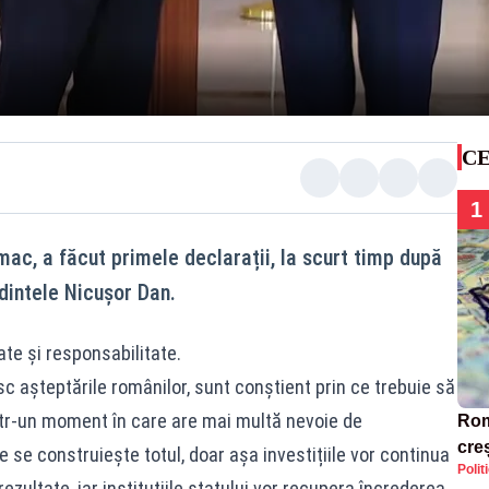
CE
1
c, a făcut primele declarații, la scurt timp după
dintele Nicușor Dan.
te și responsabilitate.
sc așteptările românilor, sunt conștient prin ce trebuie să
tr-un moment în care are mai multă nevoie de
Rom
creș
 se construiește totul, doar așa investițiile vor continua
Polit
ezultate, iar instituțiile statului vor recupera încrederea