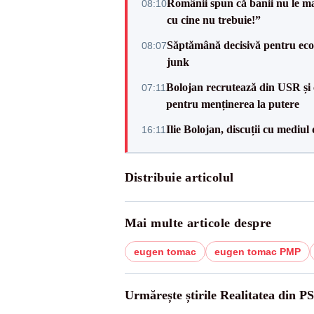
Românii spun că banii nu le ma
08:10
cu cine nu trebuie!”
Săptămână decisivă pentru ec
08:07
junk
Bolojan recrutează din USR și c
07:11
pentru menținerea la putere
Ilie Bolojan, discuții cu mediul
16:11
Distribuie articolul
Mai multe articole despre
eugen tomac
eugen tomac PMP
Urmărește știrile Realitatea din P