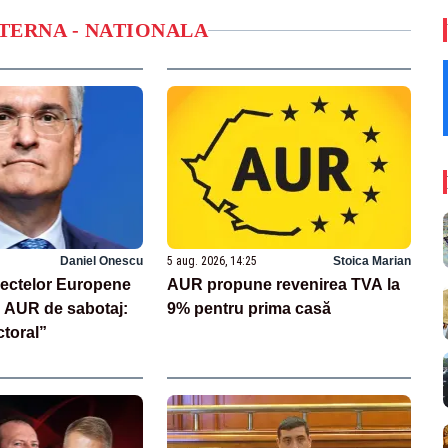
NTERNA - NATIONALA
Daniel Onescu
5 aug. 2026, 14:25
Stoica Marian
iectelor Europene
AUR propune revenirea TVA la
 AUR de sabotaj:
9% pentru prima casă
ctoral”