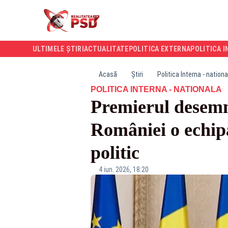
ULTIMELE ȘTIRI
ACTUALITATE
POLITICA EXTERNA
POLITICA I
Acasă
Știri
Politica Interna - nationa
·
POLITICA INTERNA - NATIONALA
Premierul desemn
României o echipă
politic
4 iun. 2026, 18:20