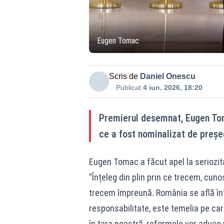
Eugen Tomac
Scris de
Daniel Onescu
Publicat:
4 iun. 2026, 18:20
Premierul desemnat, Eugen Toma
ce a fost nominalizat de preșe
Eugen Tomac a făcut apel la seriozita
”Înțeleg din plin prin ce trecem, cuno
trecem împreună. România se află în
responsabilitate, este temelia pe care
în țara noastră, reformele vor aduce r