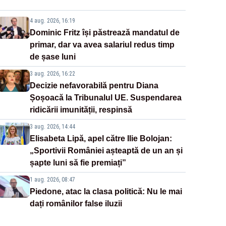
4 aug. 2026, 16:19
Dominic Fritz își păstrează mandatul de
primar, dar va avea salariul redus timp
de șase luni
3 aug. 2026, 16:22
Decizie nefavorabilă pentru Diana
Șoșoacă la Tribunalul UE. Suspendarea
ridicării imunității, respinsă
3 aug. 2026, 14:44
Elisabeta Lipă, apel către Ilie Bolojan:
„Sportivii României așteaptă de un an și
șapte luni să fie premiați”
1 aug. 2026, 08:47
Piedone, atac la clasa politică: Nu le mai
dați românilor false iluzii