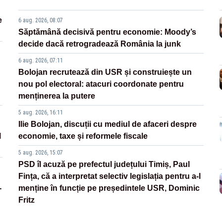
e
6 aug. 2026, 08:07
Săptămână decisivă pentru economie: Moody’s
decide dacă retrogradează România la junk
6 aug. 2026, 07:11
Bolojan recrutează din USR și construiește un
nou pol electoral: atacuri coordonate pentru
menținerea la putere
5 aug. 2026, 16:11
Ilie Bolojan, discuții cu mediul de afaceri despre
l
economie, taxe și reformele fiscale
5 aug. 2026, 15:07
PSD îl acuză pe prefectul județului Timiș, Paul
Fința, că a interpretat selectiv legislația pentru a-l
-
menține în funcție pe președintele USR, Dominic
Fritz