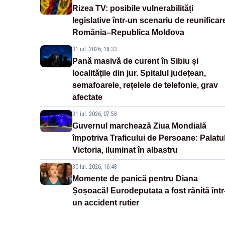
Rizea TV: posibile vulnerabilități
legislative într-un scenariu de reunificar
România–Republica Moldova
31 iul. 2026, 18:33
Pană masivă de curent în Sibiu și
localitățile din jur. Spitalul județean,
semafoarele, rețelele de telefonie, grav
afectate
31 iul. 2026, 07:58
Guvernul marchează Ziua Mondială
împotriva Traficului de Persoane: Palatu
Victoria, iluminat în albastru
30 iul. 2026, 16:48
Momente de panică pentru Diana
Șoșoacă! Eurodeputata a fost rănită într
un accident rutier