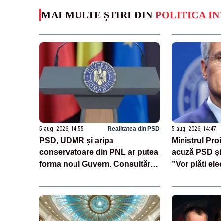
MAI MULTE ȘTIRI DIN
POLITICA I
5 aug. 2026, 14:55
Realitatea din PSD
5 aug. 2026, 14:47
PSD, UDMR și aripa
Ministrul Pro
conservatoare din PNL ar putea
acuză PSD și
forma noul Guvern. Consultări
”Vor plăti ele
cruciale la Cotroceni
săptămâna viitoare - SURSE