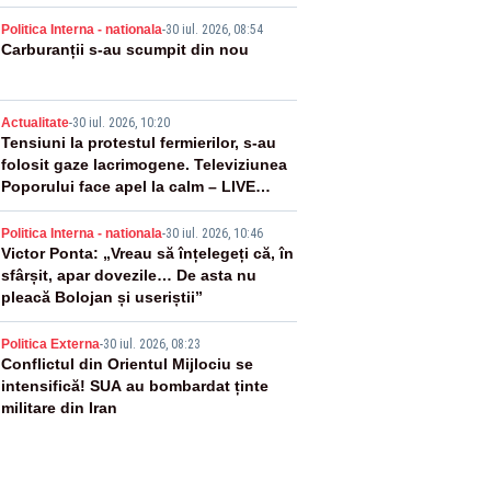
2
Politica Interna - nationala
-
30 iul. 2026, 08:54
Carburanții s-au scumpit din nou
3
Actualitate
-
30 iul. 2026, 10:20
Tensiuni la protestul fermierilor, s-au
folosit gaze lacrimogene. Televiziunea
Poporului face apel la calm – LIVE
TEXT
4
Politica Interna - nationala
-
30 iul. 2026, 10:46
Victor Ponta: „Vreau să înțelegeți că, în
sfârșit, apar dovezile… De asta nu
pleacă Bolojan și useriștii”
5
Politica Externa
-
30 iul. 2026, 08:23
Conflictul din Orientul Mijlociu se
intensifică! SUA au bombardat ținte
militare din Iran