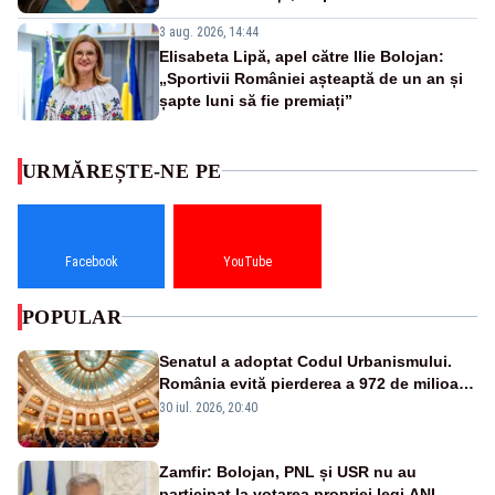
3 aug. 2026, 14:44
Elisabeta Lipă, apel către Ilie Bolojan:
„Sportivii României așteaptă de un an și
șapte luni să fie premiați”
URMĂREȘTE-NE PE
Facebook
YouTube
POPULAR
Senatul a adoptat Codul Urbanismului.
România evită pierderea a 972 de milioane
de euro din PNRR
30 iul. 2026, 20:40
Zamfir: Bolojan, PNL și USR nu au
participat la votarea propriei legi ANI,