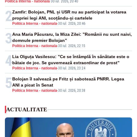
Politica Interna - nationala
·
30 iul. 2026, 20:40
2
Zamfir: Bolojan, PNL și USR nu au participat la votarea
propriei legi ANI, scoțându-și cartelele
Politica Interna - nationala
-
30 iul. 2026, 20:46
3
Ana Maria Păcuraru, la Miza Zilei: ”Românii nu sunt naivi,
domnule premier Bolojan”
Politica Interna - nationala
-
30 iul. 2026, 22:15
4
Lia Olguța Vasilescu: ”Ce se întâmplă în sănătate este o
bătaie de joc. Se guvernează extraordinar de prost”
Politica Interna - nationala
-
30 iul. 2026, 23:24
5
Bolojan îl salvează pe Fritz și sabotează PNRR. Legea
ANI a picat în Senat
Politica Interna - nationala
-
30 iul. 2026, 20:38
ACTUALITATE