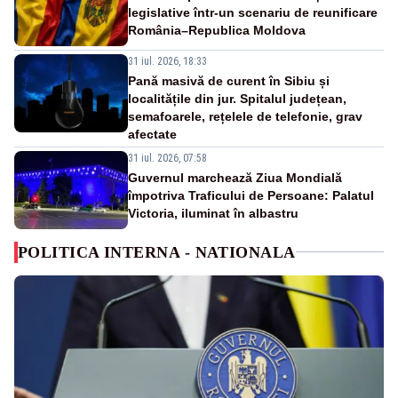
legislative într-un scenariu de reunificare
România–Republica Moldova
31 iul. 2026, 18:33
Pană masivă de curent în Sibiu și
localitățile din jur. Spitalul județean,
semafoarele, rețelele de telefonie, grav
afectate
31 iul. 2026, 07:58
Guvernul marchează Ziua Mondială
împotriva Traficului de Persoane: Palatul
Victoria, iluminat în albastru
POLITICA INTERNA - NATIONALA