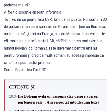
proiecte mai ai?
A fost o discuție absolut informală.
Toți zic nu se poate fara USR. Uite că se poate. Noi suntem 30
de parlamentari care sprijinim un Guvern care ţine cu România,
nu trebuie să ţii nici cu Franţa, nici cu Moldova. Impresia este
că, mai ales sub influenţa USR, că PNL nu prea mai există, e
numai Bolojan, că România este guvernată pentru alții nu
pentru români şi cred că mulţi români au aceeaşi impresie ca
şi noi", a spus fostul premier.
Sursa: Realitatea Din PRO
CITEȘTE ȘI
Ilie Bolojan evită un răspuns clar despre averea
16:34
partenerei sale: „Am respectat întotdeauna legea”