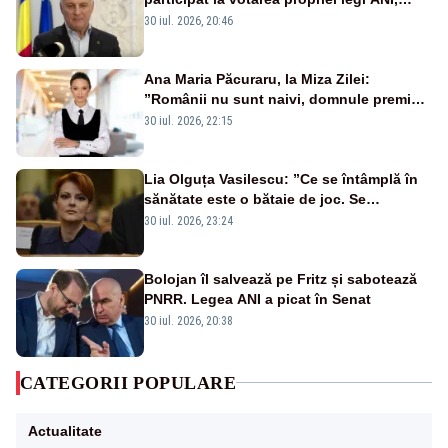
scoțându-și cartelele
30 iul. 2026, 20:46
Ana Maria Păcuraru, la Miza Zilei:
”Românii nu sunt naivi, domnule premier
Bolojan”
30 iul. 2026, 22:15
Lia Olguța Vasilescu: ”Ce se întâmplă în
sănătate este o bătaie de joc. Se
guvernează extraordinar de prost”
30 iul. 2026, 23:24
Bolojan îl salvează pe Fritz și sabotează
PNRR. Legea ANI a picat în Senat
30 iul. 2026, 20:38
CATEGORII POPULARE
Actualitate