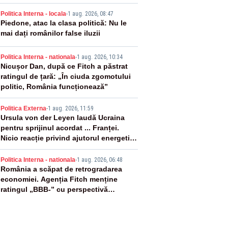
ânia
2
Politica Interna - locala
-
1 aug. 2026, 08:47
Piedone, atac la clasa politică: Nu le
mai dați românilor false iluzii
3
Politica Interna - nationala
-
1 aug. 2026, 10:34
Nicușor Dan, după ce Fitch a păstrat
ratingul de țară: „În ciuda zgomotului
politic, România funcționează”
4
Politica Externa
-
1 aug. 2026, 11:59
Ursula von der Leyen laudă Ucraina
pentru sprijinul acordat ... Franței.
Nicio reacție privind ajutorul energetic
promis României
5
Politica Interna - nationala
-
1 aug. 2026, 06:48
România a scăpat de retrogradarea
economiei. Agenția Fitch menține
ratingul „BBB-” cu perspectivă
negativă