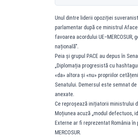
Unul dintre liderii opoziției suverani
parlamentar după ce ministrul Afaceri
favoarea acordului UE–MERCOSUR, gest
națională”.
Peia și grupul PACE au depus în Senat
„Diplomația progresistă cu hashtagur
«da» altora și «nu» propriilor cetățen
Senatului. Demersul este semnat de m
anexate.
Ce reproșează inițiatorii ministrului 
Moțiunea acuză „modul defectuos, ide
Externe ar fi reprezentat România în
MERCOSUR.