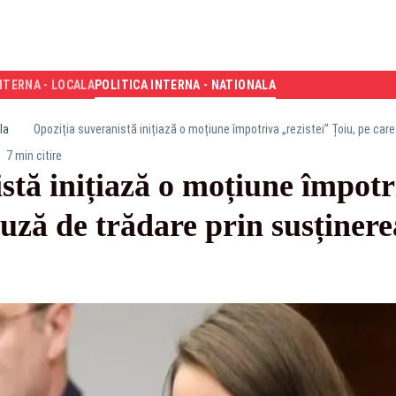
NTERNA - LOCALA
POLITICA INTERNA - NATIONALA
la
7 min citire
stă inițiază o moțiune împotri
cuză de trădare prin susținer