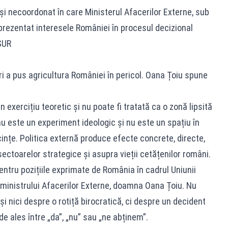
și necoordonat în care Ministerul Afacerilor Externe, sub
rezentat interesele României în procesul decizional
SUR
i a pus agricultura României în pericol. Oana Țoiu spune
”
 exercițiu teoretic și nu poate fi tratată ca o zonă lipsită
u este un experiment ideologic și nu este un spațiu în
cințe. Politica externă produce efecte concrete, directe,
ctoarelor strategice și asupra vieții cetățenilor români.
entru pozițiile exprimate de România în cadrul Uniunii
 ministrului Afacerilor Externe, doamna Oana Țoiu. Nu
 nici despre o rotiță birocratică, ci despre un decident
de ales între „da”, „nu” sau „ne abținem”.