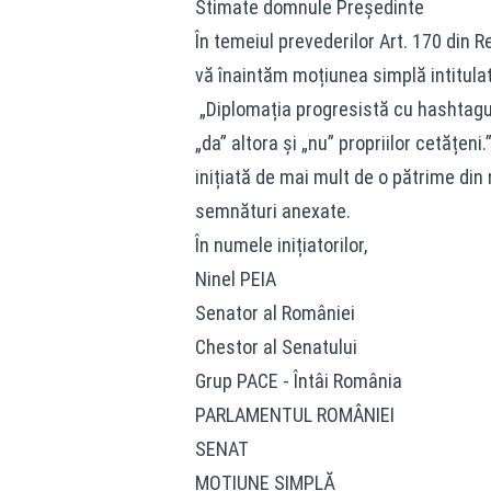
Stimate domnule Președinte
În temeiul prevederilor Art. 170 din R
vă înaintăm moțiunea simplă intitula
„Diplomația progresistă cu hashtagur
„da” altora și „nu” propriilor cetățeni.
inițiată de mai mult de o pătrime din 
semnături anexate.
În numele inițiatorilor,
Ninel PEIA
Senator al României
Chestor al Senatului
Grup PACE - Întâi România
PARLAMENTUL ROMÂNIEI
SENAT
MOȚIUNE SIMPLĂ