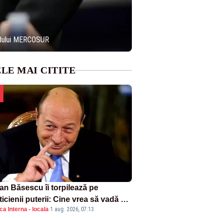
cordului MERCOSUR
LE MAI CITITE
ian Băsescu îi torpilează pe
ticienii puterii: Cine vrea să vadă ce
ica Interna - locala
·
1 aug. 2026, 07:13
amnă să fii prost, se uită la