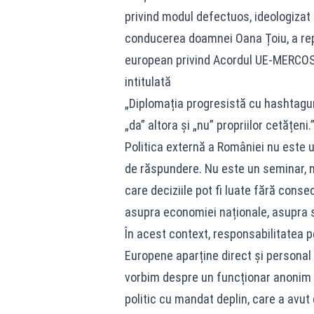
privind modul defectuos, ideologizat 
conducerea doamnei Oana Țoiu, a rep
european privind Acordul UE-MERCO
intitulată
„Diplomația progresistă cu hashtagur
„da” altora și „nu” propriilor cetățeni.
Politica externă a României nu este un
de răspundere. Nu este un seminar, n
care deciziile pot fi luate fără conse
asupra economiei naționale, asupra se
În acest context, responsabilitatea p
Europene aparține direct și personal
vorbim despre un funcționar anonim și
politic cu mandat deplin, care a avut 