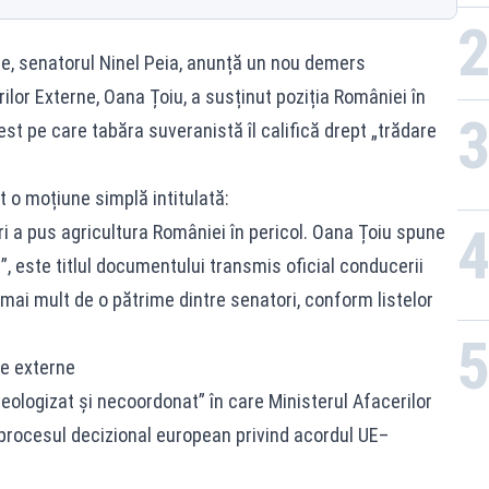
Rom
ste, senatorul Ninel Peia, anunță un nou demers
lor Externe, Oana Țoiu, a susținut poziția României în
 pe care tabăra suveranistă îl califică drept „trădare
 o moțiune simplă intitulată:
i a pus agricultura României în pericol. Oana Țoiu spune
i”, este titlul documentului transmis oficial conducerii
ai mult de o pătrime dintre senatori, conform listelor
de externe
ologizat și necoordonat” în care Ministerul Afacerilor
 procesul decizional european privind acordul UE–