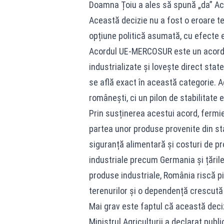
Doamna Țoiu a ales să spună „da” A
Această decizie nu a fost o eroare te
opțiune politică asumată, cu efecte
Acordul UE-MERCOSUR este un acord s
industrializate și lovește direct stat
se află exact în această categorie. 
românești, ci un pilon de stabilitate
Prin susținerea acestui acord, fermie
partea unor produse provenite din s
siguranță alimentară și costuri de pr
industriale precum Germania și țările 
produse industriale, România riscă p
terenurilor și o dependență crescută
Mai grav este faptul că această deciz
Ministrul Agriculturii a declarat publi