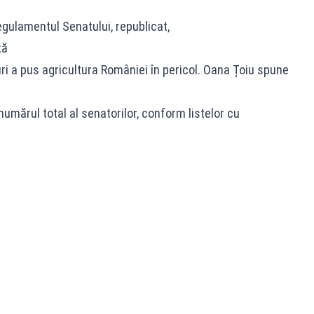
egulamentul Senatului, republicat,
tă
i a pus agricultura României în pericol. Oana Țoiu spune
”
numărul total al senatorilor, conform listelor cu