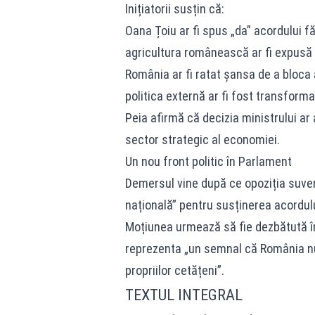
Inițiatorii susțin că:
Oana Țoiu ar fi spus „da” acordului fă
agricultura românească ar fi expusă 
România ar fi ratat șansa de a bloca 
politica externă ar fi fost transforma
Peia afirmă că decizia ministrului ar 
sector strategic al economiei.
Un nou front politic în Parlament
Demersul vine după ce opoziția suver
națională” pentru susținerea acordul
Moțiunea urmează să fie dezbătută în 
reprezenta „un semnal că România nu
propriilor cetățeni”.
TEXTUL INTEGRAL