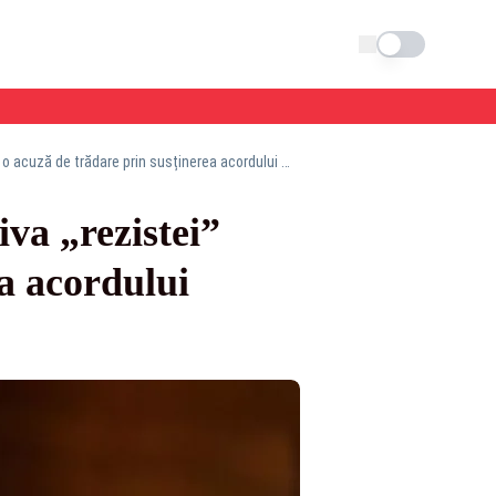
Schimba tema
Opoziția suveranistă inițiază o moțiune împotriva „rezistei” Țoiu, pe care o acuză de trădare prin susținerea acordului MERCOSUR
va „rezistei”
ea acordului