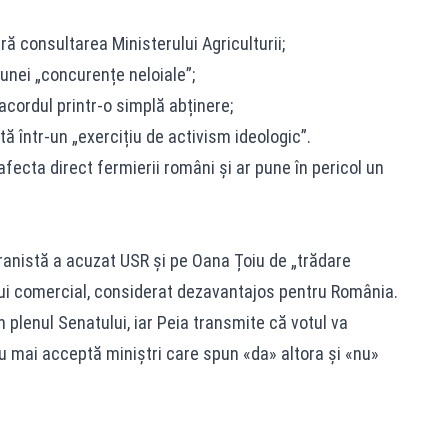
ră consultarea Ministerului Agriculturii;
unei „concurențe neloiale”;
acordul printr-o simplă abținere;
tă într-un „exercițiu de activism ideologic”.
afecta direct fermierii români și ar pune în pericol un
anistă a acuzat USR și pe Oana Țoiu de „trădare
ui comercial, considerat dezavantajos pentru România.
plenul Senatului, iar Peia transmite că votul va
 mai acceptă miniștri care spun «da» altora și «nu»