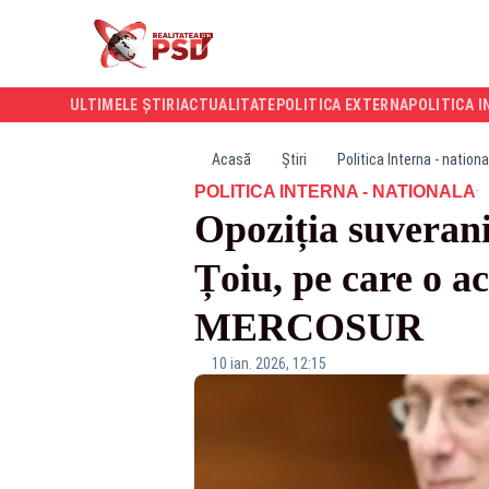
ULTIMELE ȘTIRI
ACTUALITATE
POLITICA EXTERNA
POLITICA I
Acasă
Știri
Politica Interna - nationa
·
POLITICA INTERNA - NATIONALA
Opoziția suverani
Țoiu, pe care o a
MERCOSUR
10 ian. 2026, 12:15