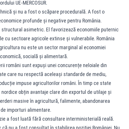
cordului UE-MERCOSUR.
hnică și nu a fost o scăpare procedurală. A fost o
 economice profunde și negative pentru România.
tructural asimetric. El favorizează economiile puternic
ele cu sectoare agricole extinse și vulnerabile. România
Agricultura nu este un sector marginal al economiei
 economică, socială și alimentară.
rii români sunt expuși unei concurențe neloiale din
tate care nu respectă aceleași standarde de mediu,
oducție impuse agricultorilor români. În timp ce state
nordice obțin avantaje clare din exportul de utilaje și
ierderi masive în agricultură, falimente, abandonarea
 de importuri alimentare.
ie a fost luată fără consultare interministerială reală.
c că nu a fost consultat în stabilirea poziției României. Nu