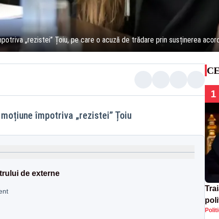
împotriva „rezistei” Țoiu, pe care o acuză de trădare prin susținerea a
CE
1
 moțiune împotriva „rezistei” Țoiu
trului de externe
Tra
ent
poli
Polit
înse