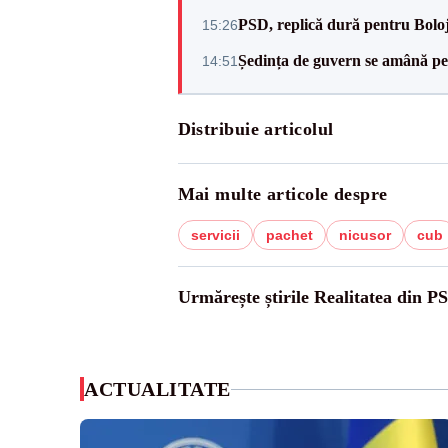
PSD, replică dură pentru Boloj
15:26
Ședința de guvern se amână pen
14:51
Distribuie articolul
Mai multe articole despre
servicii
pachet
nicusor
cub
Urmărește știrile Realitatea din P
ACTUALITATE