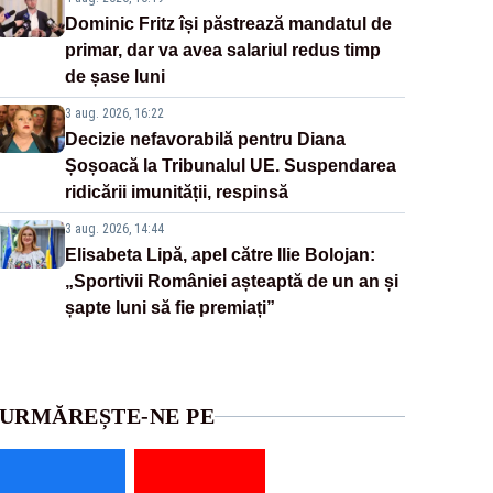
Dominic Fritz își păstrează mandatul de
primar, dar va avea salariul redus timp
de șase luni
3 aug. 2026, 16:22
Decizie nefavorabilă pentru Diana
Șoșoacă la Tribunalul UE. Suspendarea
ridicării imunității, respinsă
3 aug. 2026, 14:44
Elisabeta Lipă, apel către Ilie Bolojan:
„Sportivii României așteaptă de un an și
șapte luni să fie premiați”
URMĂREȘTE-NE PE