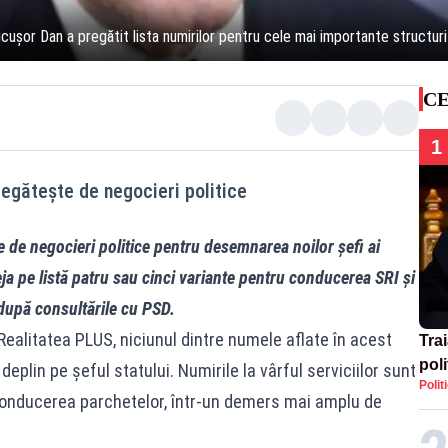
icușor Dan a pregătit lista numirilor pentru cele mai importante structuri
CE
1
egăteşte de negocieri politice
 de negocieri politice pentru desemnarea noilor şefi ai
deja pe listă patru sau cinci variante pentru conducerea SRI şi
a după consultările cu PSD.
 Realitatea PLUS, niciunul dintre numele aflate în acest
Tra
poli
eplin pe şeful statului. Numirile la vârful serviciilor sunt
Polit
înse
onducerea parchetelor, într-un demers mai amplu de
Rom