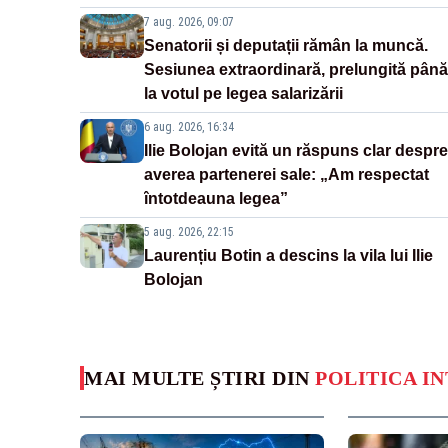
7 aug. 2026, 09:07
Senatorii și deputații rămân la muncă.
Sesiunea extraordinară, prelungită până
la votul pe legea salarizării
6 aug. 2026, 16:34
Ilie Bolojan evită un răspuns clar despre
averea partenerei sale: „Am respectat
întotdeauna legea”
5 aug. 2026, 22:15
Laurențiu Botin a descins la vila lui Ilie
Bolojan
MAI MULTE ȘTIRI DIN
POLITICA I