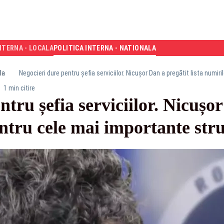
NTERNA - LOCALA
POLITICA INTERNA - NATIONALA
la
Negocieri dure pentru șefia serviciilor. Nicușor Dan a pregătit lista numir
1 min citire
tru șefia serviciilor. Nicușo
entru cele mai importante str