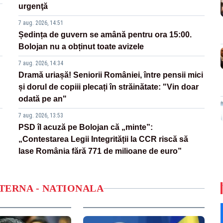
urgenţă
7 aug. 2026, 14:51
Ședința de guvern se amână pentru ora 15:00.
Bolojan nu a obținut toate avizele
7 aug. 2026, 14:34
Dramă uriașă! Seniorii României, între pensii mici
și dorul de copiii plecați în străinătate: "Vin doar
odată pe an"
7 aug. 2026, 13:53
PSD îl acuză pe Bolojan că „minte”:
„Contestarea Legii Integrității la CCR riscă să
lase România fără 771 de milioane de euro”
NTERNA - NATIONALA