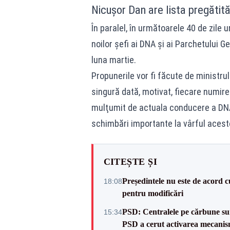
Nicușor Dan are lista pregătită
În paralel, în următoarele 40 de zile
noilor şefi ai DNA şi ai Parchetului G
luna martie.
Propunerile vor fi făcute de ministrul
singură dată, motivat, fiecare numire
mulţumit de actuala conducere a DNA 
schimbări importante la vârful acestor
CITEȘTE ȘI
Președintele nu este de acord c
18:08
pentru modificări
PSD: Centralele pe cărbune sunt
15:34
PSD a cerut activarea mecanis