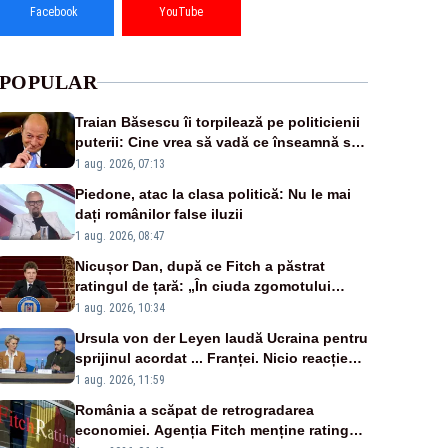
Facebook
YouTube
POPULAR
Traian Băsescu îi torpilează pe politicienii
puterii: Cine vrea să vadă ce înseamnă să
fii prost, se uită la România
1 aug. 2026, 07:13
Piedone, atac la clasa politică: Nu le mai
dați românilor false iluzii
1 aug. 2026, 08:47
Nicușor Dan, după ce Fitch a păstrat
ratingul de țară: „În ciuda zgomotului
politic, România funcționează”
1 aug. 2026, 10:34
Ursula von der Leyen laudă Ucraina pentru
sprijinul acordat ... Franței. Nicio reacție
privind ajutorul energetic promis României
1 aug. 2026, 11:59
România a scăpat de retrogradarea
economiei. Agenția Fitch menține ratingul