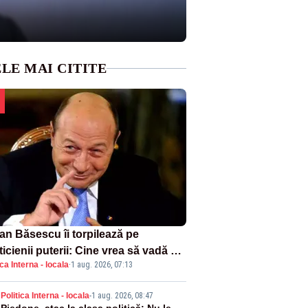
LE MAI CITITE
ian Băsescu îi torpilează pe
ticienii puterii: Cine vrea să vadă ce
ica Interna - locala
·
1 aug. 2026, 07:13
amnă să fii prost, se uită la
ânia
Politica Interna - locala
-
1 aug. 2026, 08:47