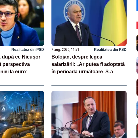
Realitatea din PSD
7 aug. 2026, 11:51
Realitatea din PSD
, după ce Nicușor
Bolojan, despre legea
t perspectiva
salarizării: „Ar putea fi adoptată
niei la euro:
în perioada următoare. S-a
ională înseamnă
întârziat depunerea din cauza
”
unor discursuri iresponsabile în
spaţiul public”