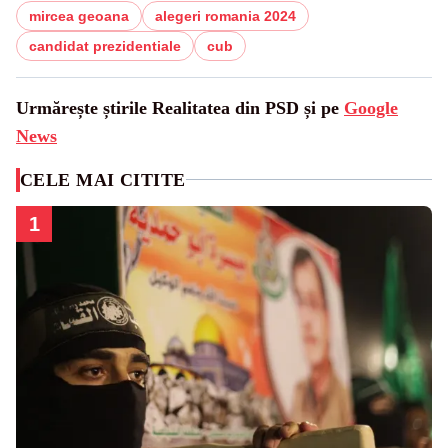
mircea geoana
alegeri romania 2024
candidat prezidentiale
cub
Urmărește știrile Realitatea din PSD și pe
Google
News
CELE MAI CITITE
1