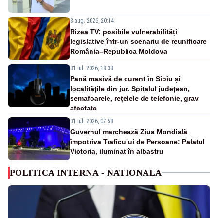
3 aug. 2026, 20:14
Rizea TV: posibile vulnerabilități
legislative într-un scenariu de reunificare
România–Republica Moldova
31 iul. 2026, 18:33
Pană masivă de curent în Sibiu și
localitățile din jur. Spitalul județean,
semafoarele, rețelele de telefonie, grav
afectate
31 iul. 2026, 07:58
Guvernul marchează Ziua Mondială
împotriva Traficului de Persoane: Palatul
Victoria, iluminat în albastru
POLITICA INTERNA - NATIONALA