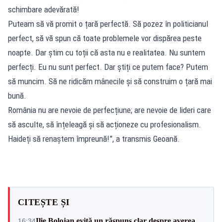
schimbare adevărată!
Puteam să vă promit o țară perfectă. Să pozez în politicianul
perfect, să vă spun că toate problemele vor dispărea peste
noapte. Dar știm cu toții că asta nu e realitatea. Nu suntem
perfecți. Eu nu sunt perfect. Dar știți ce putem face? Putem
să muncim. Să ne ridicăm mânecile și să construim o țară mai
bună.
România nu are nevoie de perfecțiune; are nevoie de lideri care
să asculte, să înțeleagă și să acționeze cu profesionalism.
Haideți să renaștem împreună!”, a transmis Geoană.
CITEȘTE ȘI
Ilie Bolojan evită un răspuns clar despre averea
16:34