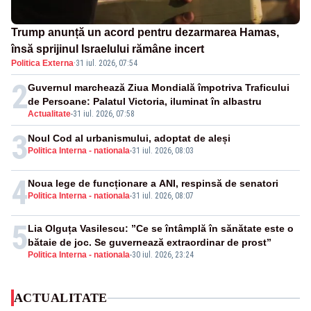
Trump anunță un acord pentru dezarmarea Hamas,
însă sprijinul Israelului rămâne incert
Politica Externa
·
31 iul. 2026, 07:54
2
Guvernul marchează Ziua Mondială împotriva Traficului
de Persoane: Palatul Victoria, iluminat în albastru
Actualitate
-
31 iul. 2026, 07:58
3
Noul Cod al urbanismului, adoptat de aleși
Politica Interna - nationala
-
31 iul. 2026, 08:03
4
Noua lege de funcționare a ANI, respinsă de senatori
Politica Interna - nationala
-
31 iul. 2026, 08:07
5
Lia Olguța Vasilescu: ”Ce se întâmplă în sănătate este o
bătaie de joc. Se guvernează extraordinar de prost”
Politica Interna - nationala
-
30 iul. 2026, 23:24
ACTUALITATE