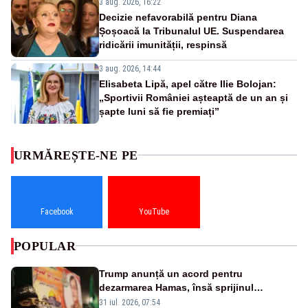
3 aug. 2026, 16:22
Decizie nefavorabilă pentru Diana
Șoșoacă la Tribunalul UE. Suspendarea
ridicării imunității, respinsă
3 aug. 2026, 14:44
Elisabeta Lipă, apel către Ilie Bolojan:
„Sportivii României așteaptă de un an și
șapte luni să fie premiați”
URMĂREȘTE-NE PE
Facebook
YouTube
POPULAR
Trump anunță un acord pentru
dezarmarea Hamas, însă sprijinul
Israelului rămâne incert
31 iul. 2026, 07:54