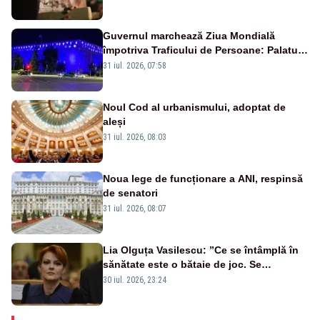
Guvernul marchează Ziua Mondială
împotriva Traficului de Persoane: Palatul
Victoria, iluminat în albastru
31 iul. 2026, 07:58
Noul Cod al urbanismului, adoptat de
aleși
31 iul. 2026, 08:03
Noua lege de funcționare a ANI, respinsă
de senatori
31 iul. 2026, 08:07
Lia Olguța Vasilescu: ”Ce se întâmplă în
sănătate este o bătaie de joc. Se
guvernează extraordinar de prost”
30 iul. 2026, 23:24