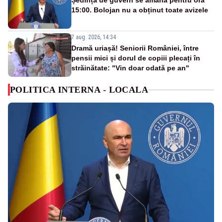
Ședința de guvern se amână pentru ora
15:00. Bolojan nu a obținut toate avizele
7 aug. 2026, 14:34
Dramă uriașă! Seniorii României, între
pensii mici și dorul de copiii plecați în
străinătate: "Vin doar odată pe an"
POLITICA INTERNA - LOCALA