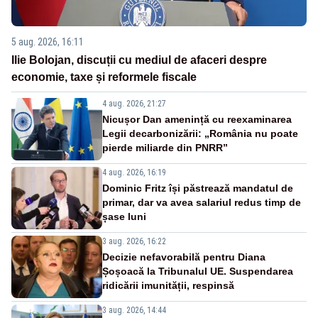
5 aug. 2026, 16:11
Ilie Bolojan, discuții cu mediul de afaceri despre
economie, taxe și reformele fiscale
4 aug. 2026, 21:27
Nicușor Dan amenință cu reexaminarea
Legii decarbonizării: „România nu poate
pierde miliarde din PNRR”
4 aug. 2026, 16:19
Dominic Fritz își păstrează mandatul de
primar, dar va avea salariul redus timp de
șase luni
3 aug. 2026, 16:22
Decizie nefavorabilă pentru Diana
Șoșoacă la Tribunalul UE. Suspendarea
ridicării imunității, respinsă
3 aug. 2026, 14:44