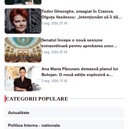
Tudor Gheorghe, omagiat în Craiova.
Olguța Vasilescu: „Intenționăm să îi dăm
numele lui”
3 aug. 2026, 07:45
Senatul începe o nouă sesiune
extraordinară pentru aprobarea unor
jaloane din PNRR
3 aug. 2026, 07:58
Ana Maria Păcuraru demască planul lui
Bolojan. O nouă ediție explozivă a
emisiunii „Miza Zilei” la Realitatea PLUS
2 aug. 2026, 15:42
CATEGORII POPULARE
Actualitate
Politica Interna - nationala