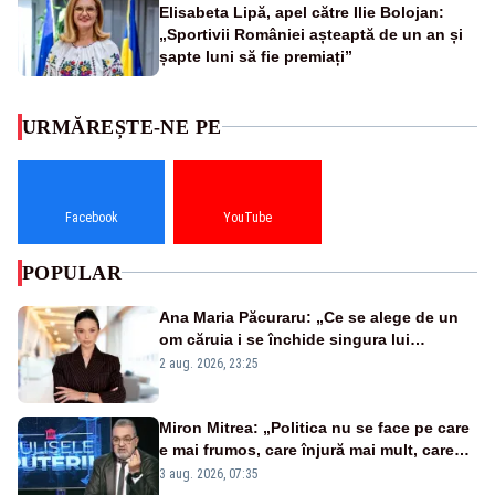
Elisabeta Lipă, apel către Ilie Bolojan:
„Sportivii României așteaptă de un an și
șapte luni să fie premiați”
URMĂREȘTE-NE PE
Facebook
YouTube
POPULAR
Ana Maria Păcuraru: „Ce se alege de un
om căruia i se închide singura lui
portiță?”
2 aug. 2026, 23:25
Miron Mitrea: „Politica nu se face pe care
e mai frumos, care înjură mai mult, care
țipă mai tare, ci pe proiecte”
3 aug. 2026, 07:35