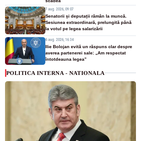
scădea
7 aug. 2026, 09:07
Senatorii și deputații rămân la muncă.
Sesiunea extraordinară, prelungită până
la votul pe legea salarizării
6 aug. 2026, 16:34
Ilie Bolojan evită un răspuns clar despre
averea partenerei sale: „Am respectat
întotdeauna legea”
POLITICA INTERNA - NATIONALA