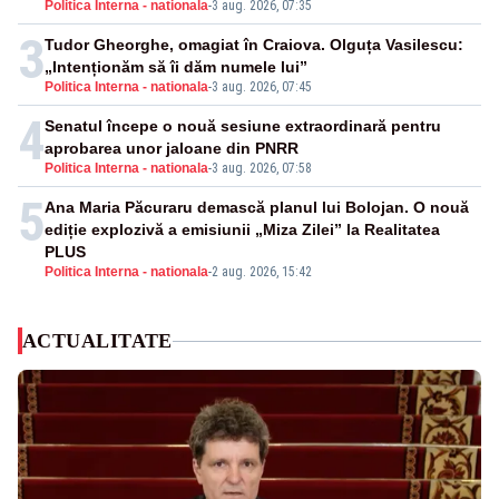
Politica Interna - nationala
-
3 aug. 2026, 07:35
3
Tudor Gheorghe, omagiat în Craiova. Olguța Vasilescu:
„Intenționăm să îi dăm numele lui”
Politica Interna - nationala
-
3 aug. 2026, 07:45
4
Senatul începe o nouă sesiune extraordinară pentru
aprobarea unor jaloane din PNRR
Politica Interna - nationala
-
3 aug. 2026, 07:58
5
Ana Maria Păcuraru demască planul lui Bolojan. O nouă
ediție explozivă a emisiunii „Miza Zilei” la Realitatea
PLUS
Politica Interna - nationala
-
2 aug. 2026, 15:42
ACTUALITATE