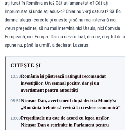
ați furat în România asta? Cât ați amanetat-o? Cât ați
împrumutat și unde ați adus-o? Chiar nu v-ați săturat? Să fie,
domne, alegeri corecte și oneste și să nu mai intervină nici
vreun președinte, să nu mai intervină nici Ursula, nici Comisia
Europeană, nici Europa. Dar nu ne-am luat, domne, dreptul de a
spune nu, până la urmă", a declarat Lazarus.
CITEȘTE ȘI
România își păstrează ratingul recomandat
10:38
investițiilor. Un semnal pozitiv, dar și un
avertisment pentru autorități
Nicușor Dan, avertisment după decizia Moody’s:
08:51
„România trebuie să revină la creștere economică”
Președintele nu este de acord cu legea urșilor.
18:08
Nicușor Dan o retrimite în Parlament pentru