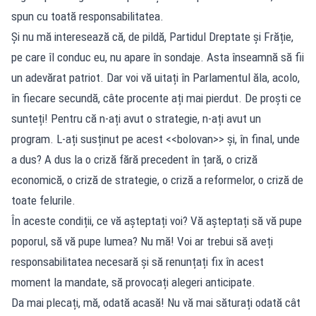
spun cu toată responsabilitatea.
Și nu mă interesează că, de pildă, Partidul Dreptate și Frăție,
pe care îl conduc eu, nu apare în sondaje. Asta înseamnă să fii
un adevărat patriot. Dar voi vă uitați în Parlamentul ăla, acolo,
în fiecare secundă, câte procente ați mai pierdut. De proști ce
sunteți! Pentru că n-ați avut o strategie, n-ați avut un
program. L-ați susținut pe acest <<bolovan>> și, în final, unde
a dus? A dus la o criză fără precedent în țară, o criză
economică, o criză de strategie, o criză a reformelor, o criză de
toate felurile.
În aceste condiții, ce vă așteptați voi? Vă așteptați să vă pupe
poporul, să vă pupe lumea? Nu mă! Voi ar trebui să aveți
responsabilitatea necesară și să renunțați fix în acest
moment la mandate, să provocați alegeri anticipate.
Da mai plecați, mă, odată acasă! Nu vă mai săturați odată cât