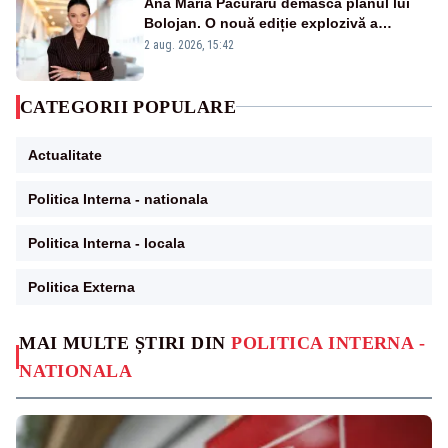
Ana Maria Păcuraru demască planul lui
Bolojan. O nouă ediție explozivă a
emisiunii „Miza Zilei” la Realitatea PLUS
2 aug. 2026, 15:42
CATEGORII POPULARE
Actualitate
Politica Interna - nationala
Politica Interna - locala
Politica Externa
MAI MULTE ȘTIRI DIN
POLITICA INTERNA -
NATIONALA