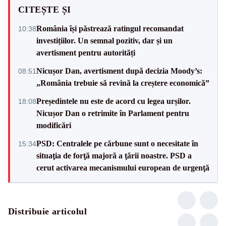
CITEȘTE ȘI
România își păstrează ratingul recomandat
10:38
investițiilor. Un semnal pozitiv, dar și un
avertisment pentru autorități
Nicușor Dan, avertisment după decizia Moody’s:
08:51
„România trebuie să revină la creștere economică”
Președintele nu este de acord cu legea urșilor.
18:08
Nicușor Dan o retrimite în Parlament pentru
modificări
PSD: Centralele pe cărbune sunt o necesitate în
15:34
situaţia de forţă majoră a ţării noastre. PSD a
cerut activarea mecanismului european de urgenţă
Distribuie articolul