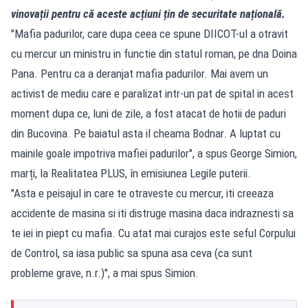
vinovații pentru că aceste acțiuni țin de securitate națională.
"Mafia padurilor, care dupa ceea ce spune DIICOT-ul a otravit
cu mercur un ministru in functie din statul roman, pe dna Doina
Pana. Pentru ca a deranjat mafia padurilor. Mai avem un
activist de mediu care e paralizat intr-un pat de spital in acest
moment dupa ce, luni de zile, a fost atacat de hotii de paduri
din Bucovina. Pe baiatul asta il cheama Bodnar. A luptat cu
mainile goale impotriva mafiei padurilor", a spus George Simion,
marți, la Realitatea PLUS, în emisiunea Legile puterii.
"Asta e peisajul in care te otraveste cu mercur, iti creeaza
accidente de masina si iti distruge masina daca indraznesti sa
te iei in piept cu mafia. Cu atat mai curajos este seful Corpului
de Control, sa iasa public sa spuna asa ceva (ca sunt
probleme grave, n.r.)", a mai spus Simion.