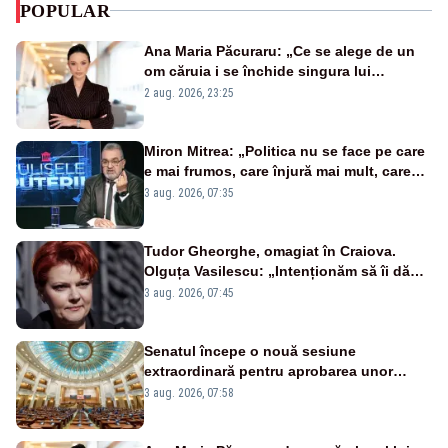
POPULAR
Ana Maria Păcuraru: „Ce se alege de un
om căruia i se închide singura lui
portiță?”
2 aug. 2026, 23:25
Miron Mitrea: „Politica nu se face pe care
e mai frumos, care înjură mai mult, care
țipă mai tare, ci pe proiecte”
3 aug. 2026, 07:35
Tudor Gheorghe, omagiat în Craiova.
Olguța Vasilescu: „Intenționăm să îi dăm
numele lui”
3 aug. 2026, 07:45
Senatul începe o nouă sesiune
extraordinară pentru aprobarea unor
jaloane din PNRR
3 aug. 2026, 07:58