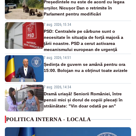
Președintele nu este de acord cu legea
urșilor. Nicușor Dan o retrimite în
Parlament pentru modificări
7 aug. 2026, 15:34
PSD: Centralele pe cărbune sunt o
necesitate în situaţia de forţă majoră a
ţării noastre. PSD a cerut activarea
mecanismului european de urgenţă
7 aug. 2026, 14:51
Ședința de guvern se amână pentru ora
15:00. Bolojan nu a obținut toate avizele
7 aug. 2026, 14:34
Dramă uriașă! Seniorii României, între
pensii mici și dorul de copiii plecați în
străinătate: "Vin doar odată pe an"
POLITICA INTERNA - LOCALA