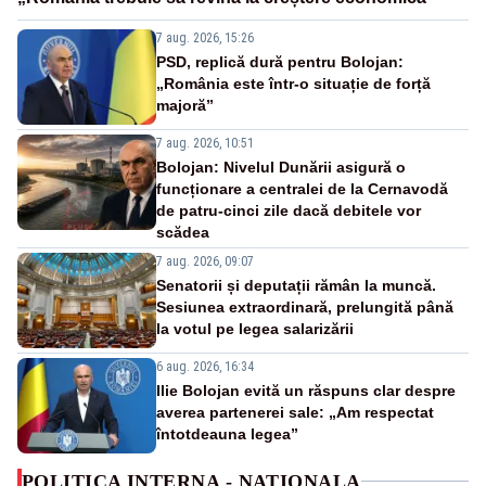
7 aug. 2026, 15:26
PSD, replică dură pentru Bolojan:
„România este într-o situație de forță
majoră”
7 aug. 2026, 10:51
Bolojan: Nivelul Dunării asigură o
funcționare a centralei de la Cernavodă
de patru-cinci zile dacă debitele vor
scădea
7 aug. 2026, 09:07
Senatorii și deputații rămân la muncă.
Sesiunea extraordinară, prelungită până
la votul pe legea salarizării
6 aug. 2026, 16:34
Ilie Bolojan evită un răspuns clar despre
averea partenerei sale: „Am respectat
întotdeauna legea”
POLITICA INTERNA - NATIONALA