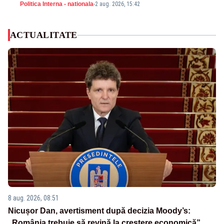
Politica Interna - nationala
-
2 aug. 2026, 15:42
ACTUALITATE
8 aug. 2026, 08:51
Nicușor Dan, avertisment după decizia Moody’s:
„România trebuie să revină la creștere economică”