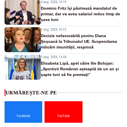
4 aug. 2026, 16:19
Dominic Fritz își păstrează mandatul de
primar, dar va avea salariul redus timp de
șase luni
3 aug. 2026, 16:22
Decizie nefavorabilă pentru Diana
Șoșoacă la Tribunalul UE. Suspendarea
ridicării imunității, respinsă
3 aug. 2026, 14:44
Elisabeta Lipă, apel către Ilie Bolojan:
„Sportivii României așteaptă de un an și
șapte luni să fie premiați”
URMĂREȘTE-NE PE
Facebook
YouTube