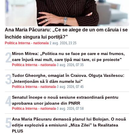
Ana Maria Păcuraru: „Ce se alege de un om căruia i se
închide singura lui portiță?”
Politica Interna - nationala
·
2 aug. 2026, 23:25
2
Miron Mitrea: „Politica nu se face pe care e mai frumos,
care înjură mai mult, care țipă mai tare, ci pe proiecte”
Politica Interna - nationala
-
3 aug. 2026, 07:35
3
Tudor Gheorghe, omagiat în Craiova. Olguța Vasilescu:
„Intenționăm să îi dăm numele lui”
Politica Interna - nationala
-
3 aug. 2026, 07:45
4
Senatul începe o nouă sesiune extraordinară pentru
aprobarea unor jaloane din PNRR
Politica Interna - nationala
-
3 aug. 2026, 07:58
5
Ana Maria Păcuraru demască planul lui Bolojan. O nouă
ediție explozivă a emisiunii „Miza Zilei” la Realitatea
PLUS