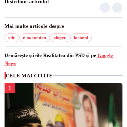
Distribuie articolul
Mai multe articole despre
stiri
nicusor dan
alegeri
lasconi
Urmărește știrile Realitatea din PSD și pe
Google
News
CELE MAI CITITE
1