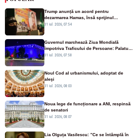
Trump anunță un acord pentru
dezarmarea Hamas, însă sprijinul
Israelului rămâne incert
31 iul. 2026, 07:54
Guvernul marchează Ziua Mondială
împotriva Traficului de Persoane: Palatul
Victoria, iluminat în albastru
31 iul. 2026, 07:58
Noul Cod al urbanismului, adoptat de
aleși
31 iul. 2026, 08:03
Noua lege de funcționare a ANI, respinsă
de senatori
31 iul. 2026, 08:07
Lia Olguța Vasilescu: ”Ce se întâmplă în