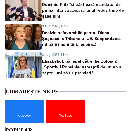
Dominic Fritz își păstrează mandatul de
primar, dar va avea salariul redus timp de
șase luni
3 aug. 2026, 16:22
Decizie nefavorabilă pentru Diana
Șoșoacă la Tribunalul UE. Suspendarea
ridicării imunității, respinsă
3 aug. 2026, 14:44
Elisabeta Lipă, apel către Ilie Bolojan:
„Sportivii României așteaptă de un an și
șapte luni să fie premiați”
URMĂREȘTE-NE PE
Facebook
YouTube
POPULAR