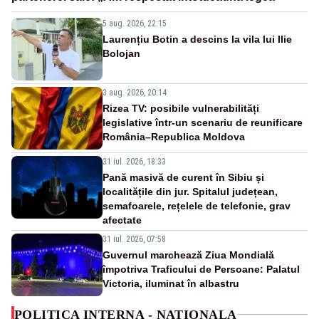
5 aug. 2026, 22:15
Laurențiu Botin a descins la vila lui Ilie
Bolojan
3 aug. 2026, 20:14
Rizea TV: posibile vulnerabilități
legislative într-un scenariu de reunificare
România–Republica Moldova
31 iul. 2026, 18:33
Pană masivă de curent în Sibiu și
localitățile din jur. Spitalul județean,
semafoarele, rețelele de telefonie, grav
afectate
31 iul. 2026, 07:58
Guvernul marchează Ziua Mondială
împotriva Traficului de Persoane: Palatul
Victoria, iluminat în albastru
POLITICA INTERNA - NATIONALA