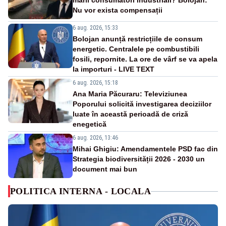
marii consumatori industriali? Bolojan:
Nu vor exista compensații
6 aug. 2026, 15:33
Bolojan anunță restricțiile de consum
energetic. Centralele pe combustibili
fosili, repornite. La ore de vârf se va apela
la importuri - LIVE TEXT
6 aug. 2026, 15:18
Ana Maria Păcuraru: Televiziunea
Poporului solicită investigarea deciziilor
luate în această perioadă de criză
enegetică
6 aug. 2026, 13:46
Mihai Ghigiu: Amendamentele PSD fac din
Strategia biodiversității 2026 - 2030 un
document mai bun
POLITICA INTERNA - LOCALA