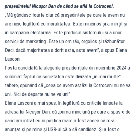
președintelui Nicușor Dan de când se află la Cotroceni.
„Mă gândesc foarte clar că președintele pe care le avem nu
are nicio legătură cu moralitatea. Este mincinos și a mințit și
în campania electorală. Este produsul sistemului și a unor
servicii de marketing. Este un om rău, orgolios și răzbunător.
Deci, dacă majoritatea a dorit asta, asta avem”, a spus Elena
Lasconi.
Fosta candidată la alegerile prezidențiale din noiembrie 2024 a
subliniat faptul că societatea este divizată „în mai multe”
tabere, spunând că „ceea ce avem astăzi la Cotroceni nu ne va
uni. Nici de departe nu ne va uni”.
Elena Lasconi a mai spus, în legătură cu criticile lansate la
adresa lui Nicușor Dan, că „prima minciună pe care a spus-o de
când am intrat eu în politica mare a fost aceea că m-a
anunțat și pe mine și USR-ul că o să candidez. Și a fost o