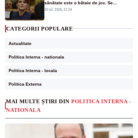
sănătate este o bătaie de joc. Se
guvernează extraordinar de prost”
30 iul. 2026, 23:24
CATEGORII POPULARE
Actualitate
Politica Interna - nationala
Politica Interna - locala
Politica Externa
MAI MULTE ȘTIRI DIN
POLITICA INTERNA -
NATIONALA