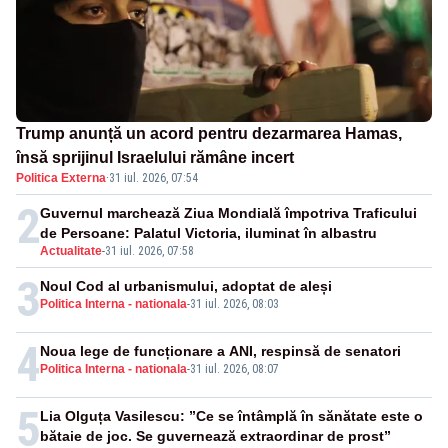
Trump anunță un acord pentru dezarmarea Hamas,
însă sprijinul Israelului rămâne incert
Politica Externa
·
31 iul. 2026, 07:54
2
Guvernul marchează Ziua Mondială împotriva Traficului
de Persoane: Palatul Victoria, iluminat în albastru
Actualitate
-
31 iul. 2026, 07:58
3
Noul Cod al urbanismului, adoptat de aleși
Politica Interna - nationala
-
31 iul. 2026, 08:03
4
Noua lege de funcționare a ANI, respinsă de senatori
Politica Interna - nationala
-
31 iul. 2026, 08:07
5
Lia Olguța Vasilescu: ”Ce se întâmplă în sănătate este o
bătaie de joc. Se guvernează extraordinar de prost”