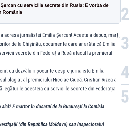
 Șercan cu serviciile secrete din Rusia: E vorba de
din România
la adresa jurnalistei Emilia Șercan! Acesta a depus, marți,
rilor de la Chișinău, documente care ar arăta că Emilia
ervicii secrete din Federația Rusă atacul la premierul
enit cu dezvăluiri șocante despre jurnalista Emilia
ul plagiat al premierului Nicolae Ciucă. Cristian Rizea a
legăturile acesteia cu serviciile secrete din Federația
aici? E martor în dosarul de la București la Comisia
vestigații (din Republica Moldova) sau Inspectoratul