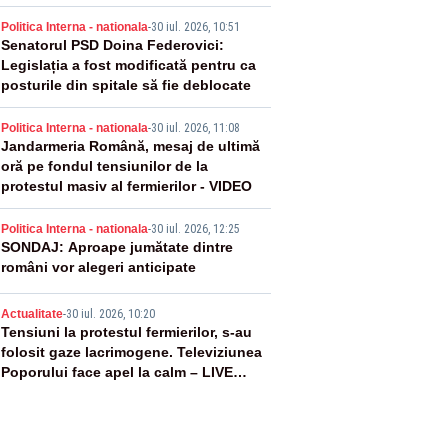
2
Politica Interna - nationala
-
30 iul. 2026, 10:51
Senatorul PSD Doina Federovici:
Legislația a fost modificată pentru ca
posturile din spitale să fie deblocate
3
Politica Interna - nationala
-
30 iul. 2026, 11:08
Jandarmeria Română, mesaj de ultimă
oră pe fondul tensiunilor de la
protestul masiv al fermierilor - VIDEO
4
Politica Interna - nationala
-
30 iul. 2026, 12:25
SONDAJ: Aproape jumătate dintre
români vor alegeri anticipate
5
Actualitate
-
30 iul. 2026, 10:20
Tensiuni la protestul fermierilor, s-au
folosit gaze lacrimogene. Televiziunea
Poporului face apel la calm – LIVE
TEXT