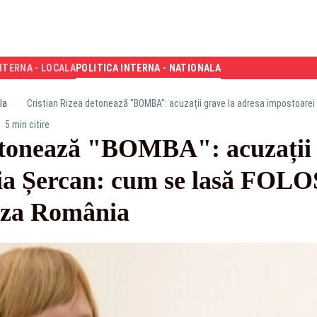
NTERNA - LOCALA
POLITICA INTERNA - NATIONALA
la
5 min citire
etonează "BOMBA": acuzații 
ia Șercan: cum se lasă FOLOS
liza România