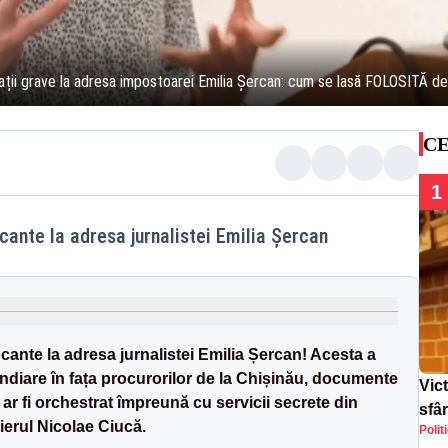
ții grave la adresa impostoarei Emilia Șercan: cum se lasă FOLOSITĂ de 
CE
1
cante la adresa jurnalistei Emilia Șercan
ocante la adresa jurnalistei Emilia Șercan! Acesta a
diare în fața procurorilor de la Chișinău, documente
Vict
 ar fi orchestrat împreună cu servicii secrete din
sfâ
ierul Nicolae Ciucă.
Polit
plea