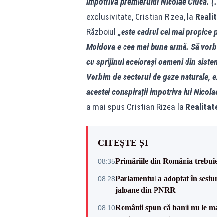
impotriva premierului Nicolae Ciucă. (.
exclusivitate, Cristian Rizea, la
Reali
Războiul
„este cadrul cel mai propice p
Moldova e cea mai buna armă. Să vorbim
cu sprijinul acelorași oameni din sistem
Vorbim de sectorul de gaze naturale, e
acestei conspirații impotriva lui Nicol
a mai spus Cristian Rizea la
Realitat
CITEȘTE ȘI
Primăriile din România trebuie 
08:35
Parlamentul a adoptat în sesiun
08:28
jaloane din PNRR
Românii spun că banii nu le ma
08:10