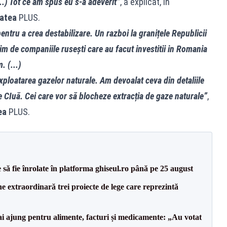
..) Tot ce am spus eu s-a adeverit”
, a explicat, în
tatea
PLUS.
entru a crea destabilizare. Un razboi la granițele Republicii
 de companiile rusești care au facut investitii in Romania
. (...)
xploatarea gazelor naturale. Am devoalat ceva din detaliile
ae CIuă. Cei care vor să blocheze extracția de gaze naturale”
,
ea
PLUS.
să fie înrolate în platforma ghiseul.ro până pe 25 august
e extraordinară trei proiecte de lege care reprezintă
i ajung pentru alimente, facturi și medicamente: „Au votat