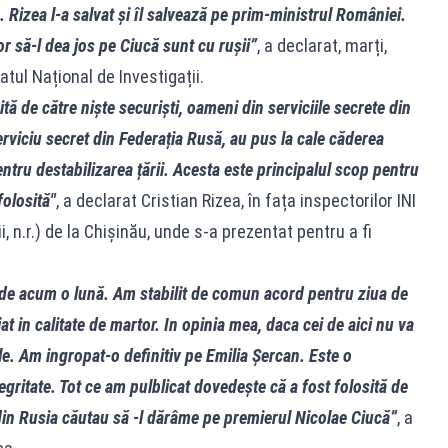
. Rizea l-a salvat și îl salvează pe prim-ministrul României.
or să-l dea jos pe Ciucă sunt cu rușii”
, a declarat, marți,
atul Național de Investigații.
ă de către niște securiști, oameni din serviciile secrete din
rviciu secret din Federația Rusă, au pus la cale căderea
tru destabilizarea țării. Acesta este principalul scop pentru
folosită"
, a declarat Cristian Rizea, în fața inspectorilor INI
, n.r.) de la Chișinău, unde s-a prezentat pentru a fi
 de acum o lună. Am stabilit de comun acord pentru ziua de
at in calitate de martor. In opinia mea, daca cei de aici nu va
le. Am ingropat-o definitiv pe Emilia Șercan. Este o
ritate. Tot ce am pulblicat dovedește că a fost folosită de
 din Rusia căutau să -l dărâme pe premierul Nicolae Ciucă”
, a