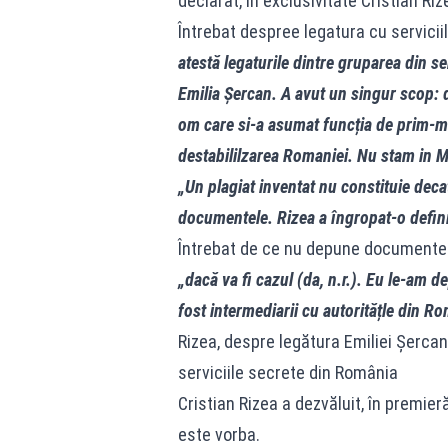
declarat, în exclusivitate Cristian Riz
Întrebat despree legatura cu servicii
atestă legaturile dintre gruparea din se
Emilia Șercan. A avut un singur scop:
om care si-a asumat funcția de prim-min
destabililzarea Romaniei. Nu stam in Mol
„Un plagiat inventat nu constituie decat
documentele. Rizea a îngropat-o defini
Întrebat de ce nu depune documentele 
„dacă va fi cazul (da, n.r.). Eu le-am de
fost intermediarii cu autoritățle din R
Rizea, despre legătura Emiliei Șercan 
serviciile secrete din România
Cristian Rizea a dezvăluit, în premier
este vorba.