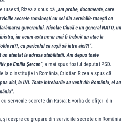
ea.
le rusesti, Rizea a spus că
„am probe, documente, care
rviciile secrete românești cu cei din serviciile rusești cu
 darâmarea guvernului. Nicolae Ciucă e un general NATO, un
istru, iar acum asta ne-ar mai fi trebuit un atac la
dova?!, cu pericolul ca rușii să intre aici?!”.
 un atentat la adresa stabilitatii. Am depus toate
tiv pe Emilia Șercan”
, a mai spus fostul deputat PSD.
la o instituție in România, Cristian Rizea a spus că
pus aici, la INI. Toate intrebarile au venit din România, ei au
omânia”.
cu serviciile secrete din Rusia: E vorba de ofițeri din
ă, și despre ce grupare din serviciile secrete din România