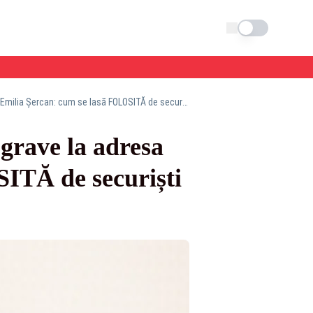
Schimba tema
Cristian Rizea detonează "BOMBA": acuzații grave la adresa impostoarei Emilia Șercan: cum se lasă FOLOSITĂ de securiști pentru a destabiliza România
grave la adresa
ITĂ de securiști