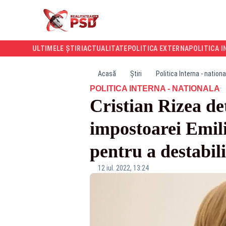
ULTIMELE ȘTIRI
ACTUALITATE
POLITICA EXTERNA
POLITICA I
Acasă
Știri
Politica Interna - nationa
·
POLITICA INTERNA - NATIONALA
Cristian Rizea d
impostoarei Emil
pentru a destabi
12 iul. 2022, 13:24