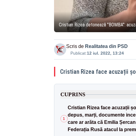
Cristian Rizea detonează "BOMBA": acuza
Scris de
Realitatea din PSD
Publicat:
12 iul. 2022, 13:24
Cristian Rizea face acuzații șo
CUPRINS
Cristian Rizea face acuzații ș
depus, marți, documente incen
1
care ar arăta că Emilia Șercan
Federația Rusă atacul la prem