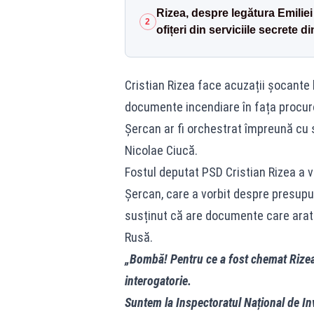
Rizea, despre legătura Emiliei
2
ofițeri din serviciile secrete 
Cristian Rizea face acuzații șocante 
documente incendiare în fața procuro
Șercan ar fi orchestrat împreună cu s
Nicolae Ciucă.
Fostul deputat PSD Cristian Rizea a v
Șercan, care a vorbit despre presupus
susținut că are documente care arată 
Rusă.
„Bombă! Pentru ce a fost chemat Rizea 
interogatorie.
Suntem la Inspectoratul Național de In