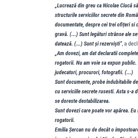
„Lucrează din greu ca Nicolae Ciucă să 
structurile serviciilor secrete din Româ
documentate, despre cei trei ofițeri si
gravă. (...) Sunt legături strânse ale se
datează. (...) Sunt și rezerviști”
, a dec
„Am dovezi, am dat declaratii complete.
rogatorii. Nu am voie sa expun public. 
judecatori, procurori, fotografii. (...)
Sunt documente, probe indubitabile dep
cu serviciile secrete rusesti. Asta s-a 
se doreste destabilizarea.
Sunt dovezi care poate vor apărea. Eu l
rogatorii.
Emilia Șercan nu de decât o impostoare 