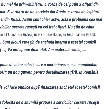
nu mai fie prim-ministru. E vorba de cel puțin 3 ofițeri din
nia. E vorba si de un serviciu din Rusia, e vorba de legături
 cei din Rusia. Acum sunt chiar actvi, asta e problema cea mai
viciilor secrete rusești cu cei trei ofițeri. Nu știu de când
larat Cristian Rizea, în exclusivitate, la Realitatea PLUS.
 Sunt lucuri care țin de ancheta interna a acestei comisii
(...) Vă pot spune doar atât: Am materiale video, cu
use de mine astăzi, care o incriminează, e in complicitate
dorit: un nou guvern pentru destabilizarea țării. În România
e voi face publice după finalizarea anchetei acestei comisii
folosită de o anumită grupare a serviciilor secrete rusești