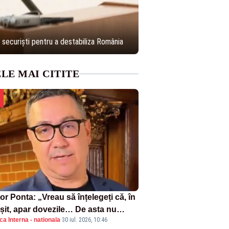
securiști pentru a destabiliza România
LE MAI CITITE
or Ponta: „Vreau să înțelegeți că, în
rșit, apar dovezile… De asta nu
ica Interna - nationala
·
30 iul. 2026, 10:46
că Bolojan și useriștii”