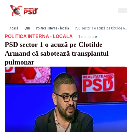
Acasă
Știri
Politica Interna - locala
PSD sector 1 o acuză pe Clotilde Armand că sabotează transplantul pulmonar
·
POLITICA INTERNA - LOCALA
1 min citire
PSD sector 1 o acuză pe Clotilde
Armand că sabotează transplantul
pulmonar