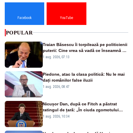
Facebook
YouTube
POPULAR
Traian Băsescu îi torpilează pe politicienii
puterii: Cine vrea să vadă ce înseamnă să
fii prost, se uită la România
1 aug. 2026, 07:13
Piedone, atac la clasa politică: Nu le mai
dați românilor false iluzii
1 aug. 2026, 08:47
Nicușor Dan, după ce Fitch a păstrat
ratingul de țară: „În ciuda zgomotului
politic, România funcționează”
1 aug. 2026, 10:34