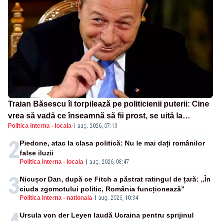
Traian Băsescu îi torpilează pe politicienii puterii: Cine
vrea să vadă ce înseamnă să fii prost, se uită la
Politica Interna - locala
·
1 aug. 2026, 07:13
România
2
Piedone, atac la clasa politică: Nu le mai dați românilor
false iluzii
Politica Interna - locala
-
1 aug. 2026, 08:47
3
Nicușor Dan, după ce Fitch a păstrat ratingul de țară: „În
ciuda zgomotului politic, România funcționează”
Politica Interna - nationala
-
1 aug. 2026, 10:34
Ursula von der Leyen laudă Ucraina pentru sprijinul