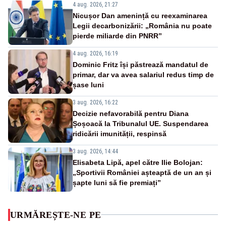
4 aug. 2026, 21:27
Nicușor Dan amenință cu reexaminarea
Legii decarbonizării: „România nu poate
pierde miliarde din PNRR”
4 aug. 2026, 16:19
Dominic Fritz își păstrează mandatul de
primar, dar va avea salariul redus timp de
șase luni
3 aug. 2026, 16:22
Decizie nefavorabilă pentru Diana
Șoșoacă la Tribunalul UE. Suspendarea
ridicării imunității, respinsă
3 aug. 2026, 14:44
Elisabeta Lipă, apel către Ilie Bolojan:
„Sportivii României așteaptă de un an și
șapte luni să fie premiați”
URMĂREȘTE-NE PE