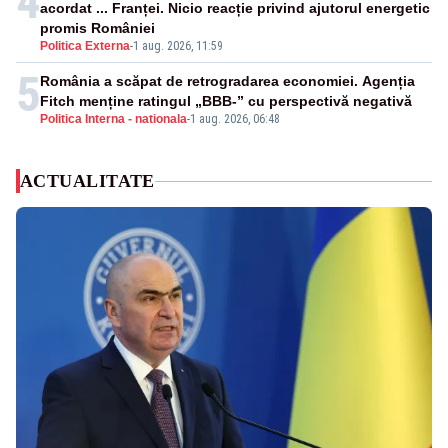
4
acordat ... Franței. Nicio reacție privind ajutorul energetic
promis României
Politica Externa
-
1 aug. 2026, 11:59
5
România a scăpat de retrogradarea economiei. Agenția
Fitch menține ratingul „BBB-” cu perspectivă negativă
Politica Interna - nationala
-
1 aug. 2026, 06:48
ACTUALITATE