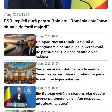
7 aug. 2026, 15:26
PSD, replică dură pentru Bolojan: „România este într-o
situație de forță majoră”
7 aug. 2026, 10:51
Bolojan: Nivelul Dunării asigură o
funcționare a centralei de la Cernavodă
de patru-cinci zile dacă debitele vor
scădea
7 aug. 2026, 09:07
Senatorii și deputații rămân la muncă.
Sesiunea extraordinară, prelungită până
la votul pe legea salarizării
6 aug. 2026, 16:34
Ilie Bolojan evită un răspuns clar despre
averea partenerei sale: „Am respectat
întotdeauna legea”