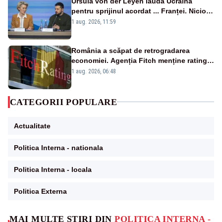
Ursula von der Leyen laudă Ucraina
pentru sprijinul acordat ... Franței. Nicio
reacție privind ajutorul energetic promis
1 aug. 2026, 11:59
României
România a scăpat de retrogradarea
economiei. Agenția Fitch menține ratingul
„BBB-” cu perspectivă negativă
1 aug. 2026, 06:48
CATEGORII POPULARE
Actualitate
Politica Interna - nationala
Politica Interna - locala
Politica Externa
MAI MULTE ȘTIRI DIN
POLITICA INTERNA -