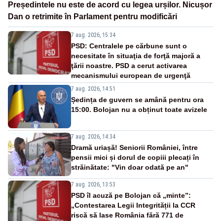
Președintele nu este de acord cu legea urșilor. Nicușor
Dan o retrimite în Parlament pentru modificări
7 aug. 2026, 15:34
PSD: Centralele pe cărbune sunt o
necesitate în situaţia de forţă majoră a
ţării noastre. PSD a cerut activarea
mecanismului european de urgenţă
7 aug. 2026, 14:51
Ședința de guvern se amână pentru ora
15:00. Bolojan nu a obținut toate avizele
7 aug. 2026, 14:34
Dramă uriașă! Seniorii României, între
pensii mici și dorul de copiii plecați în
străinătate: "Vin doar odată pe an"
7 aug. 2026, 13:53
PSD îl acuză pe Bolojan că „minte”:
„Contestarea Legii Integrității la CCR
riscă să lase România fără 771 de