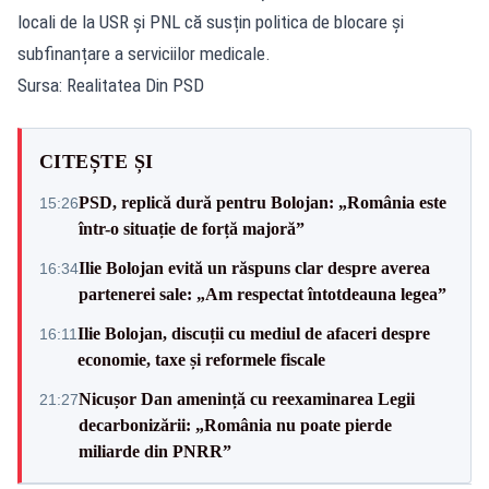
locali de la USR și PNL că susțin politica de blocare și
subfinanțare a serviciilor medicale.
Sursa: Realitatea Din PSD
CITEȘTE ȘI
PSD, replică dură pentru Bolojan: „România este
15:26
într-o situație de forță majoră”
Ilie Bolojan evită un răspuns clar despre averea
16:34
partenerei sale: „Am respectat întotdeauna legea”
Ilie Bolojan, discuții cu mediul de afaceri despre
16:11
economie, taxe și reformele fiscale
Nicușor Dan amenință cu reexaminarea Legii
21:27
decarbonizării: „România nu poate pierde
miliarde din PNRR”