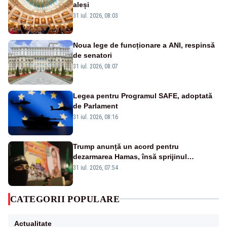
aleși
31 iul. 2026, 08:03
Noua lege de funcționare a ANI, respinsă
de senatori
31 iul. 2026, 08:07
Legea pentru Programul SAFE, adoptată
de Parlament
31 iul. 2026, 08:16
Trump anunță un acord pentru
dezarmarea Hamas, însă sprijinul
Israelului rămâne incert
31 iul. 2026, 07:54
CATEGORII POPULARE
Actualitate