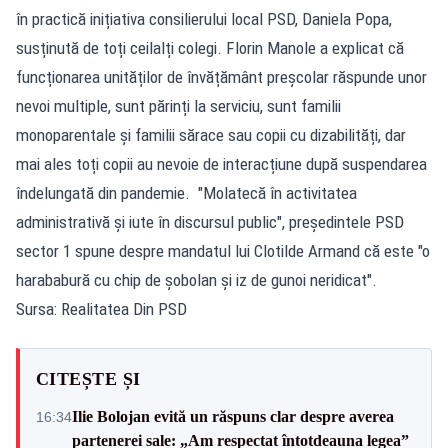
în practică inițiativa consilierului local PSD, Daniela Popa,
susținută de toți ceilalți colegi. Florin Manole a explicat că
funcționarea unităților de învățământ preșcolar răspunde unor
nevoi multiple, sunt părinți la serviciu, sunt familii
monoparentale și familii sărace sau copii cu dizabilități, dar
mai ales toți copii au nevoie de interacțiune după suspendarea
îndelungată din pandemie. "Molatecă în activitatea
administrativă și iute în discursul public", președintele PSD
sector 1 spune despre mandatul lui Clotilde Armand că este "o
harababură cu chip de șobolan și iz de gunoi neridicat".
Sursa: Realitatea Din PSD
CITEȘTE ȘI
Ilie Bolojan evită un răspuns clar despre averea
16:34
partenerei sale: „Am respectat întotdeauna legea”