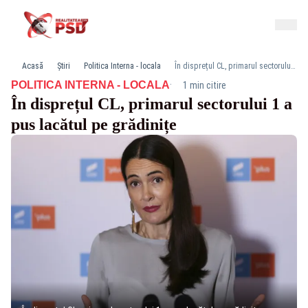
Acasă
Știri
Politica Interna - locala
În disprețul CL, primarul sectorului 1 a pus lacătul pe grădinițe
·
POLITICA INTERNA - LOCALA
1 min citire
În disprețul CL, primarul sectorului 1 a
pus lacătul pe grădinițe