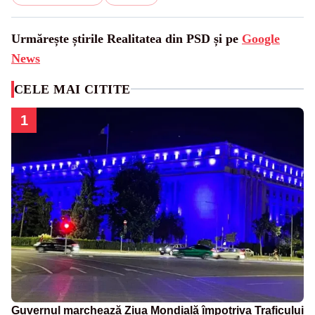
Urmărește știrile Realitatea din PSD și pe
Google
News
CELE MAI CITITE
1
Guvernul marchează Ziua Mondială împotriva Traficului