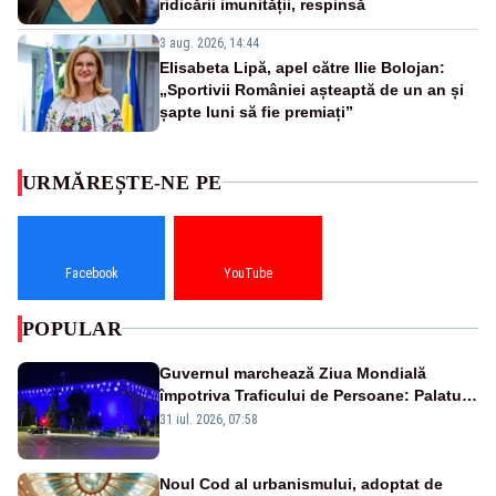
ridicării imunității, respinsă
3 aug. 2026, 14:44
Elisabeta Lipă, apel către Ilie Bolojan:
„Sportivii României așteaptă de un an și
șapte luni să fie premiați”
URMĂREȘTE-NE PE
Facebook
YouTube
POPULAR
Guvernul marchează Ziua Mondială
împotriva Traficului de Persoane: Palatul
Victoria, iluminat în albastru
31 iul. 2026, 07:58
Noul Cod al urbanismului, adoptat de