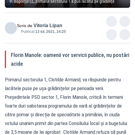
În disprețul CL, primarul sectorului 1 a pus lacătul pe grădinițe
Vitoria Lipan
Scris de
Publicat:
13 iul. 2021, 14:25
Florin Manole: oamenii vor servicii publice, nu postări
acide
Primarul sectorului 1, Clotilde Armand, va răspunde pentru
lacătele puse pe ușa grădinițelor pe perioada verii.
Președintele PSD sector 1, Florin Manole, critică în termeni
foarte duri sabotarea programului de vară al grădinițelor de
către primar și direcția de specialitate a primăriei, în ciuda
votului unanim primit din partea Consiliului local și a bugetului
de 3,5 mioane de lei aprobat. Clotilde Armand refuza să pună