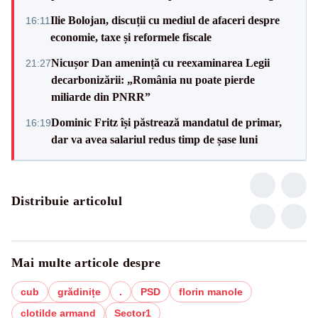
Ilie Bolojan, discuții cu mediul de afaceri despre
16:11
economie, taxe și reformele fiscale
Nicușor Dan amenință cu reexaminarea Legii
21:27
decarbonizării: „România nu poate pierde
miliarde din PNRR”
Dominic Fritz își păstrează mandatul de primar,
16:19
dar va avea salariul redus timp de șase luni
Distribuie articolul
Mai multe articole despre
cub
grădinițe
.
PSD
florin manole
clotilde armand
Sector1