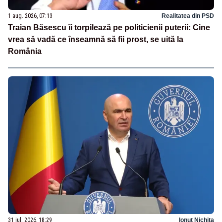
1 aug. 2026, 07:13
Realitatea din PSD
Traian Băsescu îi torpilează pe politicienii puterii: Cine
vrea să vadă ce înseamnă să fii prost, se uită la
România
31 iul. 2026, 18:29
Ionuț Nichita