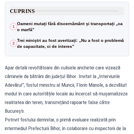
CUPRINS
Oameni mutați fără discernământ și transportați „ca
1
o marfă”
Trei miniștri au fost avertizați: „Nu a fost o problemă
2
de capacitate, ci de interes”
Apar detalii revoltătoare din culisele anchetei care vizează
căminele de bătrâni din județul Bihor. Invitat la „Interviurile
Adevărul”, fostul ministru al Muncii, Florin Manole, a dezvăluit
modul în care autoritățile locale au încercat să mușamalizeze
realitatea din teren, transmițând rapoarte false către
București.
Potrivit fostului demnitar, o primă evaluare realizată prin
intermediul Prefecturii Bihor, în colaborare cu inspectorii de la