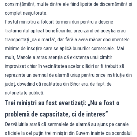
consimțământ, multe dintre ele fiind lipsite de discernământ și
complet neajutorate.
Fostul ministru a folosit termeni duri pentru a descrie
tratamentul aplicat beneficiarilor, precizând că aceștia erau
transportați „ca o marfă”, dar fără a avea măcar documentele
minime de însoțire care se aplică bunurilor comerciale. Mai
mult, Manole a atras atenția că existența unui cimitir
improvizat chiar în vecinătatea acelor clădiri ar fi trebuit să
reprezinte un semnal de alarmă uriaș pentru orice instituție din
județ, dovedind că realitatea din Bihor era, de fapt, de
notorietate publică.
Trei miniștri au fost avertizați: „Nu a fost o
problemă de capacitate, ci de interes”
Dezvăluirile arată că semnalele de alarmă au ajuns pe canale
oficiale la cel puțin trei miniștri din Guvern înainte ca scandalul