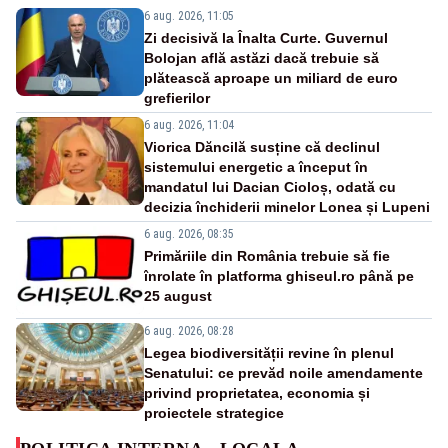
6 aug. 2026, 11:05
Zi decisivă la Înalta Curte. Guvernul
Bolojan află astăzi dacă trebuie să
plătească aproape un miliard de euro
grefierilor
6 aug. 2026, 11:04
Viorica Dăncilă susține că declinul
sistemului energetic a început în
mandatul lui Dacian Cioloș, odată cu
decizia închiderii minelor Lonea și Lupeni
6 aug. 2026, 08:35
Primăriile din România trebuie să fie
înrolate în platforma ghiseul.ro până pe
25 august
6 aug. 2026, 08:28
Legea biodiversității revine în plenul
Senatului: ce prevăd noile amendamente
privind proprietatea, economia și
proiectele strategice