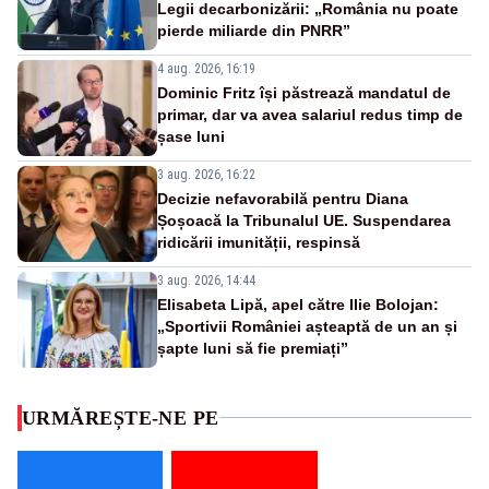
Legii decarbonizării: „România nu poate
pierde miliarde din PNRR”
4 aug. 2026, 16:19
Dominic Fritz își păstrează mandatul de
primar, dar va avea salariul redus timp de
șase luni
3 aug. 2026, 16:22
Decizie nefavorabilă pentru Diana
Șoșoacă la Tribunalul UE. Suspendarea
ridicării imunității, respinsă
3 aug. 2026, 14:44
Elisabeta Lipă, apel către Ilie Bolojan:
„Sportivii României așteaptă de un an și
șapte luni să fie premiați”
URMĂREȘTE-NE PE