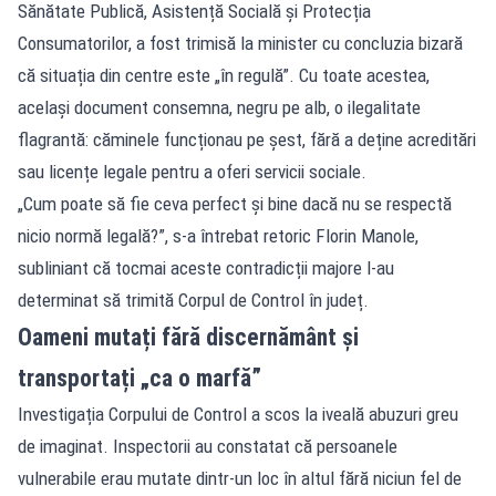
Sănătate Publică, Asistență Socială și Protecția
Consumatorilor, a fost trimisă la minister cu concluzia bizară
că situația din centre este „în regulă”. Cu toate acestea,
același document consemna, negru pe alb, o ilegalitate
flagrantă: căminele funcționau pe șest, fără a deține acreditări
sau licențe legale pentru a oferi servicii sociale.
„Cum poate să fie ceva perfect și bine dacă nu se respectă
nicio normă legală?”, s-a întrebat retoric Florin Manole,
subliniant că tocmai aceste contradicții majore l-au
determinat să trimită Corpul de Control în județ.
Oameni mutați fără discernământ și
transportați „ca o marfă”
Investigația Corpului de Control a scos la iveală abuzuri greu
de imaginat. Inspectorii au constatat că persoanele
vulnerabile erau mutate dintr-un loc în altul fără niciun fel de