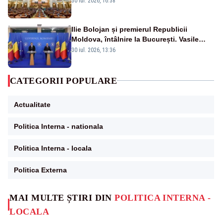
30 iul. 2026, 16:38
Dominic Fritz
Ilie Bolojan și premierul Republicii
Moldova, întâlnire la București. Vasile
Tofan, primit cu onoruri militare
30 iul. 2026, 13:36
CATEGORII POPULARE
Actualitate
Politica Interna - nationala
Politica Interna - locala
Politica Externa
MAI MULTE ȘTIRI DIN
POLITICA INTERNA -
LOCALA