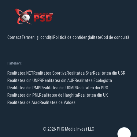
Contact
Termeni și condiții
Politică de confidențialitate
Cod de conduită
Parteneri:
Realitatea.NET
Realitatea Sportiva
Realitatea Star
Realitatea din USR
Realitatea din UNPR
Realitatea din AUR
Realitatea Ecologista
Realitatea din PMP
Realitatea din UDMR
Realitatea din PRO
Realitatea din PNL
Realitatea de Harghita
Realitatea din UK
Realitatea de Arad
Realitatea de Valcea
© 2026 PHG Media Invest LLC
Facebook
YouTube