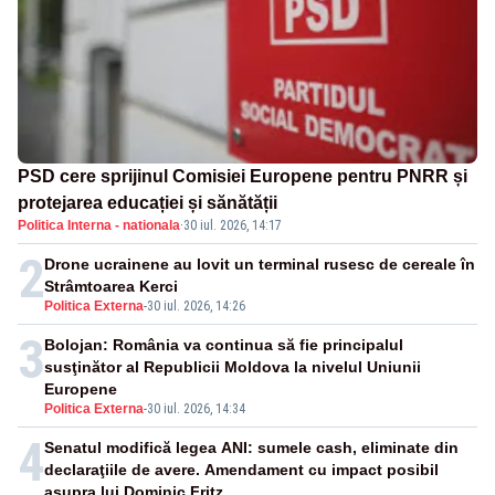
PSD cere sprijinul Comisiei Europene pentru PNRR și
protejarea educației și sănătății
Politica Interna - nationala
·
30 iul. 2026, 14:17
2
Drone ucrainene au lovit un terminal rusesc de cereale în
Strâmtoarea Kerci
Politica Externa
-
30 iul. 2026, 14:26
3
Bolojan: România va continua să fie principalul
susţinător al Republicii Moldova la nivelul Uniunii
Europene
Politica Externa
-
30 iul. 2026, 14:34
4
Senatul modifică legea ANI: sumele cash, eliminate din
declaraţiile de avere. Amendament cu impact posibil
asupra lui Dominic Fritz