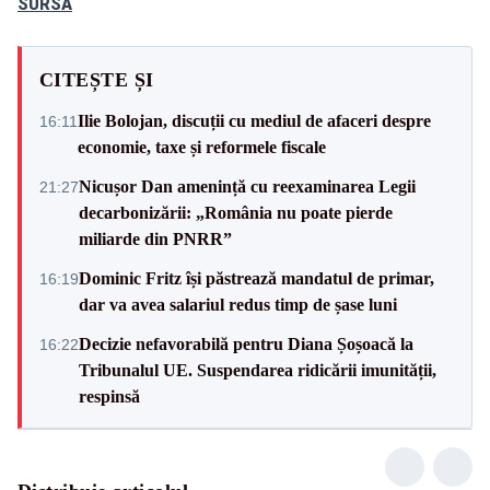
SURSA
CITEȘTE ȘI
Ilie Bolojan, discuții cu mediul de afaceri despre
16:11
economie, taxe și reformele fiscale
Nicușor Dan amenință cu reexaminarea Legii
21:27
decarbonizării: „România nu poate pierde
miliarde din PNRR”
Dominic Fritz își păstrează mandatul de primar,
16:19
dar va avea salariul redus timp de șase luni
Decizie nefavorabilă pentru Diana Șoșoacă la
16:22
Tribunalul UE. Suspendarea ridicării imunității,
respinsă