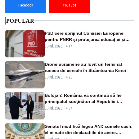
Facebook
YouTube
POPULAR
PSD cere sprijinul Comisiei Europene
pentru PNRR și protejarea educației și
sănătății
30 iul. 2026, 14:17
Drone ucrainene au lovit un terminal
rusesc de cereale în Strâmtoarea Kerci
30 iul. 2026, 14:26
Bolojan: România va continua să fie
principalul susţinător al Republicii
Moldova la nivelul Uniunii Europene
30 iul. 2026, 14:34
Senatul modifică legea ANI: sumele cash,
eliminate din declaraţiile de avere.
Amendament cu impact posibil asupra lui