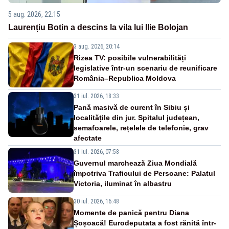
5 aug. 2026, 22:15
Laurențiu Botin a descins la vila lui Ilie Bolojan
3 aug. 2026, 20:14
Rizea TV: posibile vulnerabilități
legislative într-un scenariu de reunificare
România–Republica Moldova
31 iul. 2026, 18:33
Pană masivă de curent în Sibiu și
localitățile din jur. Spitalul județean,
semafoarele, rețelele de telefonie, grav
afectate
31 iul. 2026, 07:58
Guvernul marchează Ziua Mondială
împotriva Traficului de Persoane: Palatul
Victoria, iluminat în albastru
30 iul. 2026, 16:48
Momente de panică pentru Diana
Șoșoacă! Eurodeputata a fost rănită într-