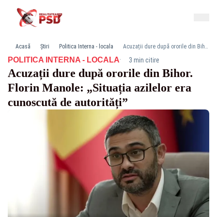
Acasă
Știri
Politica Interna - locala
Acuzații dure după ororile din Bihor. Florin Manole: „Situația azilelor era cunoscută de autorități”
·
POLITICA INTERNA - LOCALA
3 min citire
Acuzații dure după ororile din Bihor.
Florin Manole: „Situația azilelor era
cunoscută de autorități”