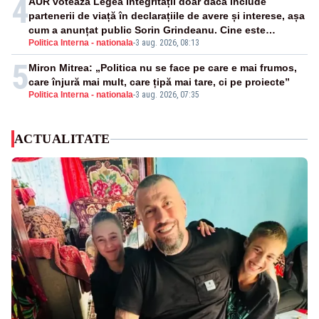
4
AUR votează Legea integrității doar dacă include
partenerii de viață în declarațiile de avere și interese, așa
cum a anunțat public Sorin Grindeanu. Cine este
Politica Interna - nationala
-
3 aug. 2026, 08:13
incompatibil sau în conflict de interese trebuie să plece
din funcție: fără excepții!
5
Miron Mitrea: „Politica nu se face pe care e mai frumos,
care înjură mai mult, care țipă mai tare, ci pe proiecte”
Politica Interna - nationala
-
3 aug. 2026, 07:35
ACTUALITATE