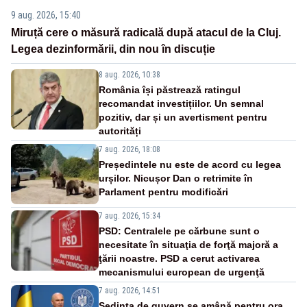
9 aug. 2026, 15:40
Miruță cere o măsură radicală după atacul de la Cluj.
Legea dezinformării, din nou în discuție
8 aug. 2026, 10:38
România își păstrează ratingul
recomandat investițiilor. Un semnal
pozitiv, dar și un avertisment pentru
autorități
7 aug. 2026, 18:08
Președintele nu este de acord cu legea
urșilor. Nicușor Dan o retrimite în
Parlament pentru modificări
7 aug. 2026, 15:34
PSD: Centralele pe cărbune sunt o
necesitate în situaţia de forţă majoră a
ţării noastre. PSD a cerut activarea
mecanismului european de urgenţă
7 aug. 2026, 14:51
Ședința de guvern se amână pentru ora