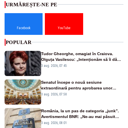
URMĂREȘTE-NE PE
Facebook
YouTube
POPULAR
Tudor Gheorghe, omagiat în Craiova.
Olguța Vasilescu: „Intenționăm să îi dăm
numele lui”
3 aug. 2026, 07:45
Senatul începe o nouă sesiune
extraordinară pentru aprobarea unor
jaloane din PNRR
3 aug. 2026, 07:58
România, la un pas de categoria „junk”.
Avertismentul BNR: „Ne-au mai păsuit
pentru câteva luni”
3 aug. 2026, 08:01