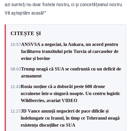
azi sunteţi nu doar fratele nostru, ci şi concetăţeanul nostru.
Vă aşteptăm acasă!”
CITEȘTE ȘI
ANSVSA a negociat, la Ankara, un acord pentru
10:57
facilitarea tranzitului prin Turcia al carcaselor de
ovine și bovine
Trump neagă că SUA se confruntă cu un deficit de
08:03
armament
Rusia susține că a doborât peste 600 drone
11:43
ucrainene într-o singură noapte. Un centru logistic
Wildberries, avariat VIDEO
JD Vance anunță negocieri de pace dificile și
11:27
îndelungate cu Iranul, în timp ce Teheranul neagă
existența discuțiilor cu SUA