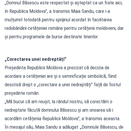
„Domnul Băsescu este respectat şi aşteptat ca un frate aici,
în Republica Moldova”, a transmis Maia Sandu, care i-a
mulțumit totodată pentru sprijinul acordat în facilitarea
redobândirii cetățeniei române pentru cetățenii moldoveni, dar
și pentru programele de burse destinate tinerilor.
„Corectarea unei nedreptăți”
Președinta Republicii Moldova a precizat că decizia de
acordare a cetățeniei are și o semnificație simbolică, fiind
descrisă drept o „corectare a unei nedreptăți” față de fostul
președinte român.
„Mă bucur că am reușit, la rândul nostru, să corectăm o
nedreptate făcută domnului Băsescu și am onoarea să-i
acordăm cetățenia Republicii Moldova”, a transmis aceasta.
În mesajul său, Maia Sandu a adăugat: „Domnule Băsescu, de