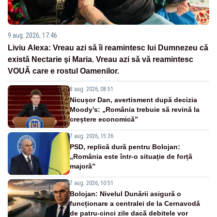
9 aug. 2026, 17:46
Liviu Alexa: Vreau azi sǎ îi reamintesc lui Dumnezeu cǎ
existǎ Nectarie şi Maria. Vreau azi sǎ vǎ reamintesc
VOUǍ care e rostul Oamenilor.
8 aug. 2026, 08:51
Nicușor Dan, avertisment după decizia
Moody’s: „România trebuie să revină la
creștere economică”
7 aug. 2026, 15:26
PSD, replică dură pentru Bolojan:
„România este într-o situație de forță
majoră”
7 aug. 2026, 10:51
Bolojan: Nivelul Dunării asigură o
funcționare a centralei de la Cernavodă
de patru-cinci zile dacă debitele vor