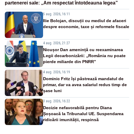
partenerei sale: „Am respectat întotdeauna legea”
5 aug. 2026, 16:11
Ilie Bolojan, discuții cu mediul de afaceri
despre economie, taxe și reformele fiscale
4 aug. 2026, 21:27
Nicușor Dan amenință cu reexaminarea
Legii decarbonizării: „România nu poate
pierde miliarde din PNRR”
4 aug. 2026, 16:19
Dominic Fritz își păstrează mandatul de
primar, dar va avea salariul redus timp de
șase luni
3 aug. 2026, 16:22
Decizie nefavorabilă pentru Diana
Șoșoacă la Tribunalul UE. Suspendarea
ridicării imunității, respinsă