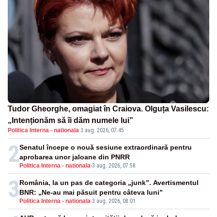
Tudor Gheorghe, omagiat în Craiova. Olguța Vasilescu:
„Intenționăm să îi dăm numele lui”
Politica Interna - nationala
·
3 aug. 2026, 07:45
2
Senatul începe o nouă sesiune extraordinară pentru
aprobarea unor jaloane din PNRR
Politica Interna - nationala
-
3 aug. 2026, 07:58
3
România, la un pas de categoria „junk”. Avertismentul
BNR: „Ne-au mai păsuit pentru câteva luni”
Politica Interna - nationala
-
3 aug. 2026, 08:01