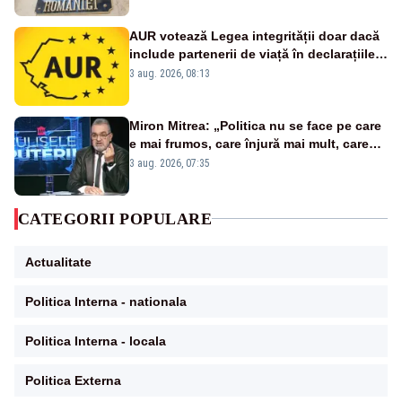
AUR votează Legea integrității doar dacă
include partenerii de viață în declarațiile
de avere și interese, așa cum a anunțat
3 aug. 2026, 08:13
public Sorin Grindeanu. Cine este
incompatibil sau în conflict de interese
trebuie să plece din funcție: fără excepții!
Miron Mitrea: „Politica nu se face pe care
e mai frumos, care înjură mai mult, care
țipă mai tare, ci pe proiecte”
3 aug. 2026, 07:35
CATEGORII POPULARE
Actualitate
Politica Interna - nationala
Politica Interna - locala
Politica Externa