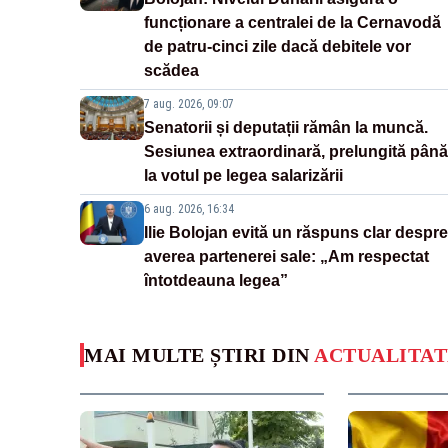
funcționare a centralei de la Cernavodă
de patru-cinci zile dacă debitele vor
scădea
7 aug. 2026, 09:07
Senatorii și deputații rămân la muncă.
Sesiunea extraordinară, prelungită până
la votul pe legea salarizării
6 aug. 2026, 16:34
Ilie Bolojan evită un răspuns clar despre
averea partenerei sale: „Am respectat
întotdeauna legea”
MAI MULTE ȘTIRI DIN
ACTUALITAT