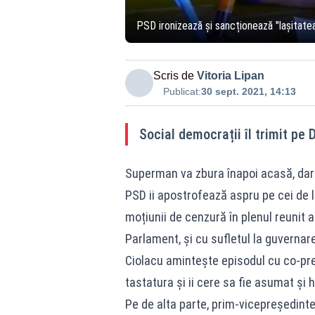
PSD ironizează și sancționează "lașitat
Scris de
Vitoria Lipan
Publicat:
30 sept. 2021, 14:13
Social democrații îl trimit pe 
Superman va zbura înapoi acasă, dar 
PSD ii apostrofează aspru pe cei de l
moțiunii de cenzură în plenul reunit a
Parlament, și cu sufletul la guvernar
Ciolacu amintește episodul cu co-pr
tastatura și ii cere sa fie asumat și ho
Pe de alta parte, prim-vicepreședinte