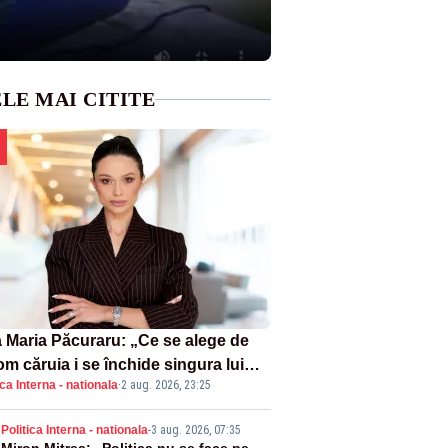
LE MAI CITITE
 Maria Păcuraru: „Ce se alege de
om căruia i se închide singura lui
ica Interna - nationala
·
2 aug. 2026, 23:25
tiță?”
Politica Interna - nationala
-
3 aug. 2026, 07:35