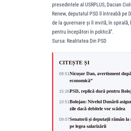
presedintele al USRPLUS, Dacian Ciol
Renew, deputatul PSD îl întreabă pe D
de la guvernare și îl invită, în spira
pentru începători în politică".
Sursa: Realitatea Din PSD
CITEȘTE ȘI
Nicușor Dan, avertisment după 
08:51
economică”
PSD, replică dură pentru Boloj
15:26
Bolojan: Nivelul Dunării asigur
10:51
zile dacă debitele vor scădea
Senatorii și deputații rămân la
09:07
pe legea salarizării