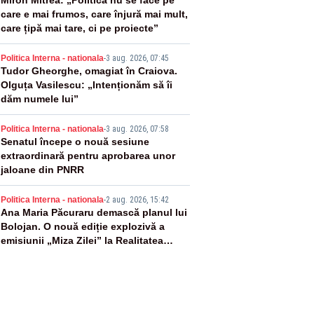
2
Miron Mitrea: „Politica nu se face pe
care e mai frumos, care înjură mai mult,
care țipă mai tare, ci pe proiecte”
3
Politica Interna - nationala
-
3 aug. 2026, 07:45
Tudor Gheorghe, omagiat în Craiova.
Olguța Vasilescu: „Intenționăm să îi
dăm numele lui”
4
Politica Interna - nationala
-
3 aug. 2026, 07:58
Senatul începe o nouă sesiune
extraordinară pentru aprobarea unor
jaloane din PNRR
5
Politica Interna - nationala
-
2 aug. 2026, 15:42
Ana Maria Păcuraru demască planul lui
Bolojan. O nouă ediție explozivă a
emisiunii „Miza Zilei” la Realitatea
PLUS