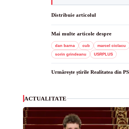
Distribuie articolul
Mai multe articole despre
dan barna
cub
marcel ciolacu
sorin grindeanu
USRPLUS
Urmărește știrile Realitatea din P
ACTUALITATE