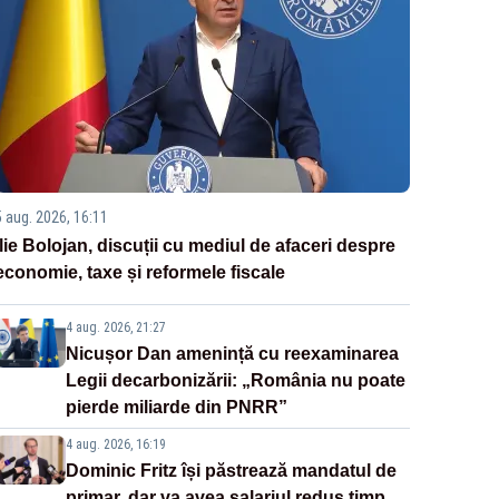
5 aug. 2026, 16:11
Ilie Bolojan, discuții cu mediul de afaceri despre
economie, taxe și reformele fiscale
4 aug. 2026, 21:27
Nicușor Dan amenință cu reexaminarea
Legii decarbonizării: „România nu poate
pierde miliarde din PNRR”
4 aug. 2026, 16:19
Dominic Fritz își păstrează mandatul de
primar, dar va avea salariul redus timp