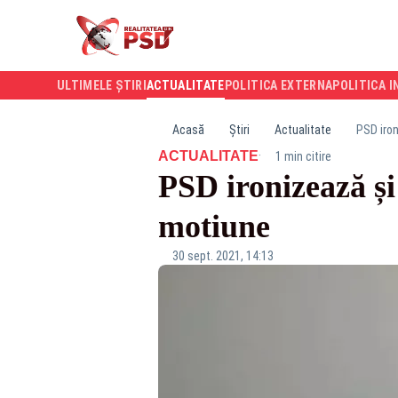
ULTIMELE ȘTIRI
ACTUALITATE
POLITICA EXTERNA
POLITICA I
Acasă
Știri
Actualitate
PSD iro
·
ACTUALITATE
1 min citire
PSD ironizează ș
motiune
30 sept. 2021, 14:13