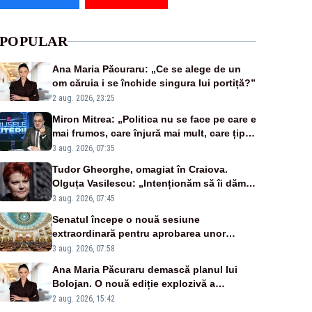
POPULAR
Ana Maria Păcuraru: „Ce se alege de un
om căruia i se închide singura lui portiță?”
2 aug. 2026, 23:25
Miron Mitrea: „Politica nu se face pe care e
mai frumos, care înjură mai mult, care țipă
mai tare, ci pe proiecte”
3 aug. 2026, 07:35
Tudor Gheorghe, omagiat în Craiova.
Olguța Vasilescu: „Intenționăm să îi dăm
numele lui”
3 aug. 2026, 07:45
Senatul începe o nouă sesiune
extraordinară pentru aprobarea unor
jaloane din PNRR
3 aug. 2026, 07:58
Ana Maria Păcuraru demască planul lui
Bolojan. O nouă ediție explozivă a
emisiunii „Miza Zilei” la Realitatea PLUS
2 aug. 2026, 15:42