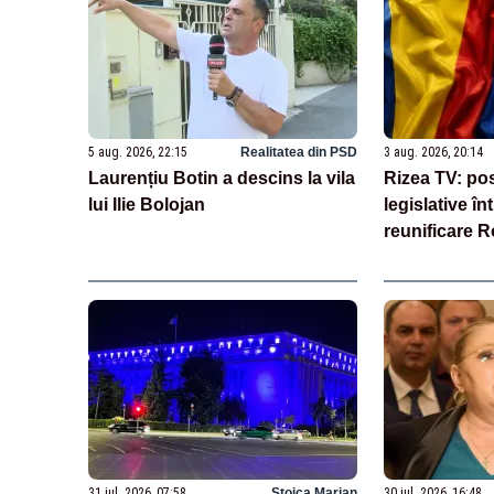
5 aug. 2026, 22:15
Realitatea din PSD
3 aug. 2026, 20:14
Laurențiu Botin a descins la vila
Rizea TV: posi
lui Ilie Bolojan
legislative î
reunificare 
Moldova
31 iul. 2026, 07:58
Stoica Marian
30 iul. 2026, 16:48