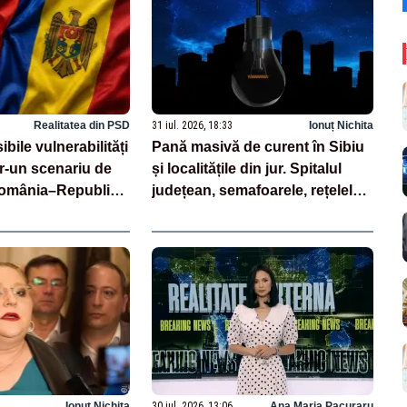
Realitatea din PSD
31 iul. 2026, 18:33
Ionuț Nichita
bile vulnerabilități
Pană masivă de curent în Sibiu
ntr-un scenariu de
și localitățile din jur. Spitalul
România–Republica
județean, semafoarele, rețelele
de telefonie, grav afectate
Ionuț Nichita
30 iul. 2026, 13:06
Ana Maria Pacuraru