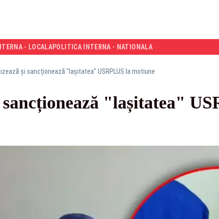
NTERNA - LOCALA
POLITICA INTERNA - NATIONALA
nizează și sancționează "lașitatea" USRPLUS la motiune
i sancționează "lașitatea" U