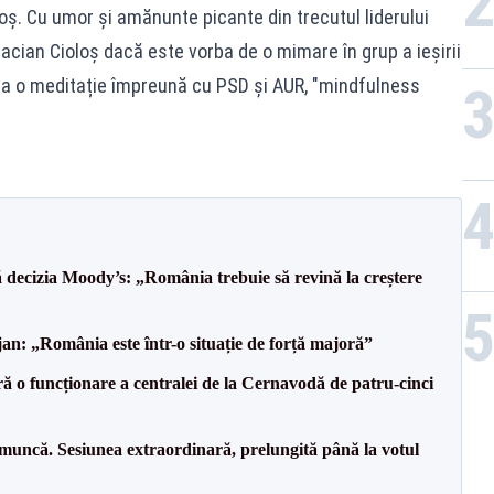
oș. Cu umor și amănunte picante din trecutul liderului
acian Cioloș dacă este vorba de o mimare în grup a ieșirii
lă, la o meditație împreună cu PSD și AUR, "mindfulness
decizia Moody’s: „România trebuie să revină la creștere
an: „România este într-o situație de forță majoră”
ă o funcționare a centralei de la Cernavodă de patru-cinci
 muncă. Sesiunea extraordinară, prelungită până la votul