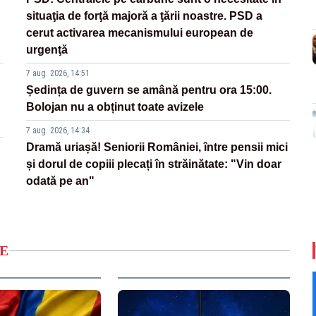
situaţia de forţă majoră a ţării noastre. PSD a
cerut activarea mecanismului european de
urgenţă
7 aug. 2026, 14:51
Ședința de guvern se amână pentru ora 15:00.
Bolojan nu a obținut toate avizele
7 aug. 2026, 14:34
Dramă uriașă! Seniorii României, între pensii mici
și dorul de copiii plecați în străinătate: "Vin doar
odată pe an"
E