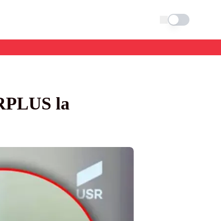
Schimba tema
SRPLUS la