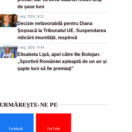
de șase luni
3 aug. 2026, 16:22
Decizie nefavorabilă pentru Diana
Șoșoacă la Tribunalul UE. Suspendarea
ridicării imunității, respinsă
3 aug. 2026, 14:44
Elisabeta Lipă, apel către Ilie Bolojan:
„Sportivii României așteaptă de un an și
șapte luni să fie premiați”
URMĂREȘTE-NE PE
Facebook
YouTube