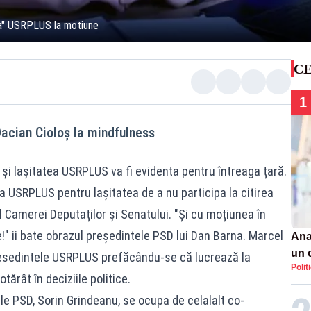
ea" USRPLUS la motiune
CE
1
Dacian Cioloș la mindfulness
și lașitatea USRPLUS va fi evidenta pentru întreaga țară.
a USRPLUS pentru lașitatea de a nu participa la citirea
l Camerei Deputaților și Senatului. "Și cu moțiunea în
e!" ii bate obrazul președintele PSD lui Dan Barna. Marcel
Ana
un 
esedintele USRPLUS prefăcându-se că lucrează la
Polit
por
tărât în deciziile politice.
le PSD, Sorin Grindeanu, se ocupa de celalalt co-