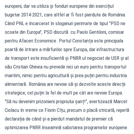
europeni, dar va utiliza și fonduri europene din exercițiul
bugetar 2014-2021, care altfel ar fi fost pierdute de România.
Când PNL e încarcerat în sloganuri perimate de tipul "PSD ne
scoate din Europa", PSD discută cu Paolo Gentiloni, comisar
pentru Afaceri Economice. Portul Constanța este principala
poartă de întrare a mărfurilor spre Europa, dar infrastructura
de transport este insuficientă și PNRR ul negociat de USR și al
său Cristian Ghinea nu prevede nici un euro pentru transportul
maritim, nimic pentru agricultură și prea puțin pentru industria
alimentară. România are nevoie să-și dezvolte aceste direcții
strategice, cel puțin la fel de mult pe cât are nevoie Europa.
"Să nu devenim prizonierii propriului șanț!", avertizează Marcel
Ciolacu în vreme ce Florin Cîțu, precum o placă stricată, repetă
declarația de când și-a pierdut mandatul de premier că
optimizarea PNRR înseamnă sabotarea programelor europene.