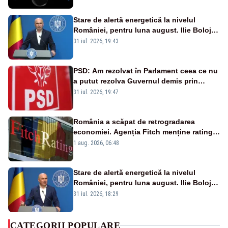
Stare de alertă energetică la nivelul
României, pentru luna august. Ilie Bolojan
a anunțat importuri și posibile restricții –
31 iul. 2026, 19:43
VIDEO
PSD: Am rezolvat în Parlament ceea ce nu
a putut rezolva Guvernul demis prin
moțiune de cenzură
31 iul. 2026, 19:47
România a scăpat de retrogradarea
economiei. Agenția Fitch menține ratingul
„BBB-” cu perspectivă negativă
1 aug. 2026, 06:48
Stare de alertă energetică la nivelul
României, pentru luna august. Ilie Bolojan
a anunțat importuri și posibile restricții –
31 iul. 2026, 18:29
VIDEO
CATEGORII POPULARE