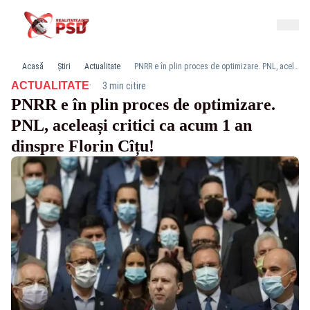
Acasă
Știri
Actualitate
PNRR e în plin proces de optimizare. PNL, aceleași critici ca acum 1 an dinspre Florin Cîțu!
·
ACTUALITATE
3 min citire
PNRR e în plin proces de optimizare.
PNL, aceleași critici ca acum 1 an
dinspre Florin Cîțu!