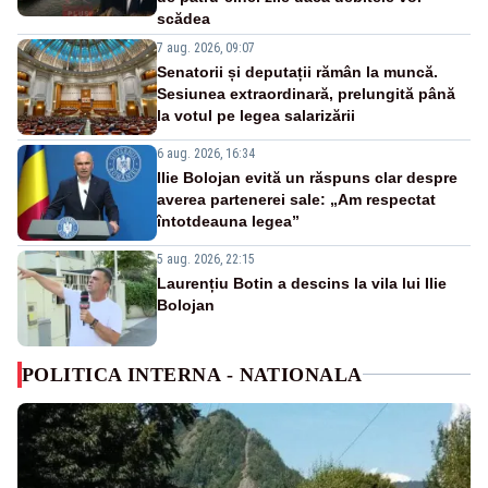
scădea
7 aug. 2026, 09:07
Senatorii și deputații rămân la muncă.
Sesiunea extraordinară, prelungită până
la votul pe legea salarizării
6 aug. 2026, 16:34
Ilie Bolojan evită un răspuns clar despre
averea partenerei sale: „Am respectat
întotdeauna legea”
5 aug. 2026, 22:15
Laurențiu Botin a descins la vila lui Ilie
Bolojan
POLITICA INTERNA - NATIONALA