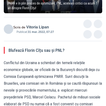
PNRR e în plin proces de optimizare. PNL, aceleași critici ca acum 1
an dinspre Florin Cîțu!
Vitoria Lipan
Scris de
Publicat:
31 mar. 2022, 07:27
Blufează Florin Cîțu sau și PNL?
Conflictul din Ucraina a schimbat din temelii relațiile
economice globale, iar oficialii de la București discută deja cu
Comisia Europeană optimizarea PNRR. Sunt discuții la
Bruxelles, unii comisari vin în România și se caută răspunsuri la
nevoile și provocările momentului, a explicat miercuri
președintele PSD, Marcel Ciolacu. Pachetul de măsuri sociale
elaborat de PSD nu numai că a fost convenit cu comisari