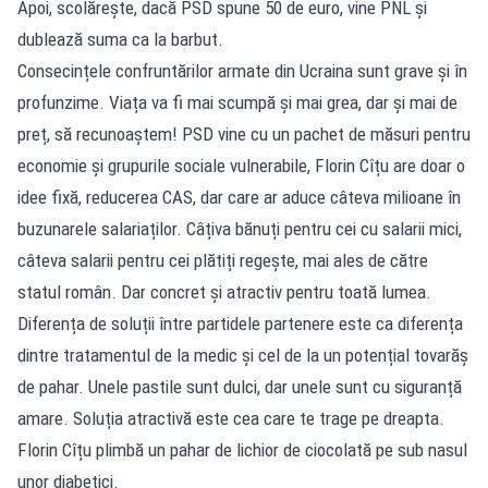
Apoi, scolărește, dacă PSD spune 50 de euro, vine PNL și
dublează suma ca la barbut.
Consecințele confruntărilor armate din Ucraina sunt grave și în
profunzime. Viața va fi mai scumpă și mai grea, dar și mai de
preț, să recunoaștem! PSD vine cu un pachet de măsuri pentru
economie și grupurile sociale vulnerabile, Florin Cîțu are doar o
idee fixă, reducerea CAS, dar care ar aduce câteva milioane în
buzunarele salariaților. Câțiva bănuți pentru cei cu salarii mici,
câteva salarii pentru cei plătiți regește, mai ales de către
statul român. Dar concret și atractiv pentru toată lumea.
Diferența de soluții între partidele partenere este ca diferența
dintre tratamentul de la medic și cel de la un potențial tovarăș
de pahar. Unele pastile sunt dulci, dar unele sunt cu siguranță
amare. Soluția atractivă este cea care te trage pe dreapta.
Florin Cîțu plimbă un pahar de lichior de ciocolată pe sub nasul
unor diabetici.