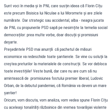
Sunt voci în media și în PNL care susțin ideea că Florin Cîțu
este precum Bisisica lui Niculae a lui Moromete și are zilele
numărate. Dar strategic sau accidental, alba - neagra jucata
de PNL cu propunerile PSD sapă pe nesimțite la temelia social
democraților: prea multe vorbe, doar discuții și promisiuni
deșarte.
Președintele PSD mai anunță că pachetul de măsuri
economice va redeschide toate șantierele. Se vine cu soluții la
creștea preturilor la materialele de construcții. Se vor debloca
toate investițiile! Veste bună, dar care nu are cum să nu
amintească de promisiunea fostului premier liberal, Ludovic
Orban, de la debutul pandemiei, că România va deveni un mare
șantier!
Oricum, vom discuta, vom analiza, vom vedea spune Florin Cîțu
cu aceleași tonalități războinice din vremea tovarășiei violente