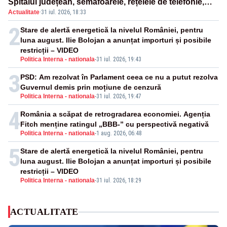
Spitalul județean, semafoarele, rețelele de telefonie,
Actualitate
·
31 iul. 2026, 18:33
grav afectate
2
Stare de alertă energetică la nivelul României, pentru
luna august. Ilie Bolojan a anunțat importuri și posibile
restricții – VIDEO
Politica Interna - nationala
-
31 iul. 2026, 19:43
3
PSD: Am rezolvat în Parlament ceea ce nu a putut rezolva
Guvernul demis prin moțiune de cenzură
Politica Interna - nationala
-
31 iul. 2026, 19:47
4
România a scăpat de retrogradarea economiei. Agenția
Fitch menține ratingul „BBB-” cu perspectivă negativă
Politica Interna - nationala
-
1 aug. 2026, 06:48
5
Stare de alertă energetică la nivelul României, pentru
luna august. Ilie Bolojan a anunțat importuri și posibile
restricții – VIDEO
Politica Interna - nationala
-
31 iul. 2026, 18:29
ACTUALITATE