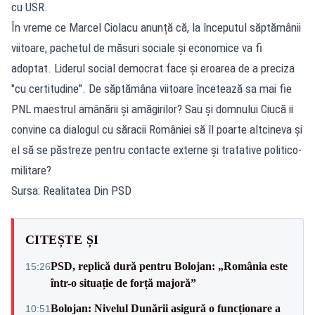
cu USR.
În vreme ce Marcel Ciolacu anunță că, la începutul săptămânii
viitoare, pachetul de măsuri sociale și economice va fi
adoptat. Liderul social democrat face și eroarea de a preciza
"cu certitudine". De săptămâna viitoare încetează sa mai fie
PNL maestrul amânării și amăgirilor? Sau și domnului Ciucă ii
convine ca dialogul cu săracii României să îl poarte altcineva și
el să se păstreze pentru contacte externe și tratative politico-
militare?
Sursa: Realitatea Din PSD
CITEȘTE ȘI
PSD, replică dură pentru Bolojan: „România este
15:26
într-o situație de forță majoră”
Bolojan: Nivelul Dunării asigură o funcționare a
10:51