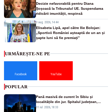
Decizie nefavorabilă pentru Diana
Șoșoacă la Tribunalul UE. Suspendarea
ridicării imunității, respinsă
3 aug. 2026, 14:44
Elisabeta Lipă, apel către Ilie Bolojan:
„Sportivii României așteaptă de un an și
șapte luni să fie premiați”
URMĂREȘTE-NE PE
Facebook
YouTube
POPULAR
Pană masivă de curent în Sibiu și
localitățile din jur. Spitalul județean,
semafoarele, rețelele de telefonie, grav
31 iul. 2026, 18:33
afectate