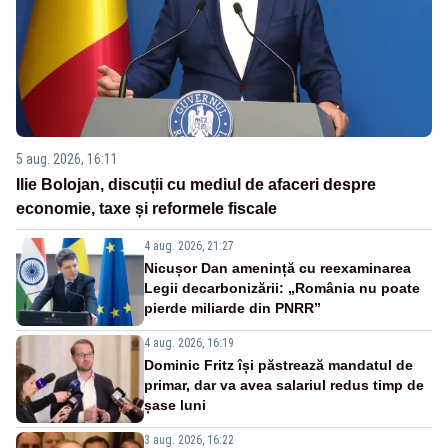
5 aug. 2026, 16:11
Ilie Bolojan, discuții cu mediul de afaceri despre
economie, taxe și reformele fiscale
4 aug. 2026, 21:27
Nicușor Dan amenință cu reexaminarea
Legii decarbonizării: „România nu poate
pierde miliarde din PNRR”
4 aug. 2026, 16:19
Dominic Fritz își păstrează mandatul de
primar, dar va avea salariul redus timp de
șase luni
3 aug. 2026, 16:22