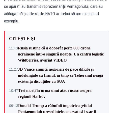
se apăra”, au transmis reprezentanții Pentagonului, care au
adăugat că și alte state NATO ar trebui să urmeze acest
exemplu.
CITEȘTE ȘI
Rusia susține că a doborât peste 600 drone
11:43
ucrainene într-o singură noapte. Un centru logistic
Wildberries, avariat VIDEO
JD Vance anunță negocieri de pace dificile și
11:27
îndelungate cu Iranul, în timp ce Teheranul neagă
existența discuțiilor cu SUA
Trei morți în urma unui atac rusesc asupra
10:47
regiunii Harkov
Donald Trump a răbufnit împotriva șefului
09:13
Pentagonului: președintele, enervat că i s-ar fi