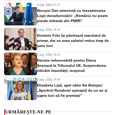
4 aug. 2026, 21:27
Nicușor Dan amenință cu reexaminarea
Legii decarbonizării: „România nu poate
pierde miliarde din PNRR”
4 aug. 2026, 16:19
Dominic Fritz își păstrează mandatul de
primar, dar va avea salariul redus timp de
șase luni
3 aug. 2026, 16:22
Decizie nefavorabilă pentru Diana
Șoșoacă la Tribunalul UE. Suspendarea
ridicării imunității, respinsă
3 aug. 2026, 14:44
Elisabeta Lipă, apel către Ilie Bolojan:
„Sportivii României așteaptă de un an și
șapte luni să fie premiați”
URMĂREȘTE-NE PE