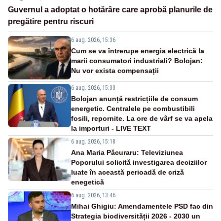
Guvernul a adoptat o hotărâre care aprobă planurile de
pregătire pentru riscuri
6 aug. 2026, 15:36
Cum se va întrerupe energia electrică la
marii consumatori industriali? Bolojan:
Nu vor exista compensații
6 aug. 2026, 15:33
Bolojan anunță restricțiile de consum
energetic. Centralele pe combustibili
fosili, repornite. La ore de vârf se va apela
la importuri - LIVE TEXT
6 aug. 2026, 15:18
Ana Maria Păcuraru: Televiziunea
Poporului solicită investigarea deciziilor
luate în această perioadă de criză
enegetică
6 aug. 2026, 13:46
Mihai Ghigiu: Amendamentele PSD fac din
Strategia biodiversității 2026 - 2030 un