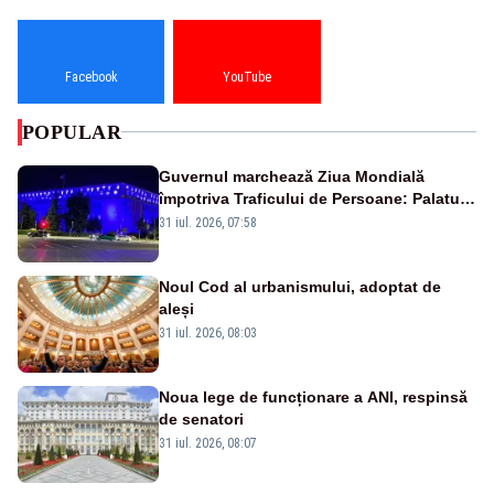
Facebook
YouTube
POPULAR
Guvernul marchează Ziua Mondială
împotriva Traficului de Persoane: Palatul
Victoria, iluminat în albastru
31 iul. 2026, 07:58
Noul Cod al urbanismului, adoptat de
aleși
31 iul. 2026, 08:03
Noua lege de funcționare a ANI, respinsă
de senatori
31 iul. 2026, 08:07