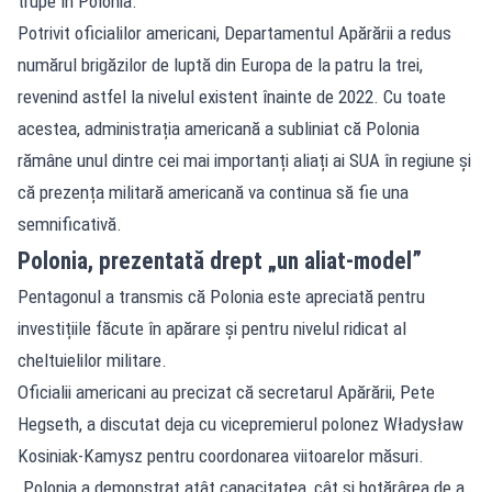
trupe în Polonia.
Potrivit oficialilor americani, Departamentul Apărării a redus
numărul brigăzilor de luptă din Europa de la patru la trei,
revenind astfel la nivelul existent înainte de 2022. Cu toate
acestea, administrația americană a subliniat că Polonia
rămâne unul dintre cei mai importanți aliați ai SUA în regiune și
că prezența militară americană va continua să fie una
semnificativă.
Polonia, prezentată drept „un aliat-model”
Pentagonul a transmis că Polonia este apreciată pentru
investițiile făcute în apărare și pentru nivelul ridicat al
cheltuielilor militare.
Oficialii americani au precizat că secretarul Apărării, Pete
Hegseth, a discutat deja cu vicepremierul polonez Władysław
Kosiniak-Kamysz pentru coordonarea viitoarelor măsuri.
„Polonia a demonstrat atât capacitatea, cât și hotărârea de a