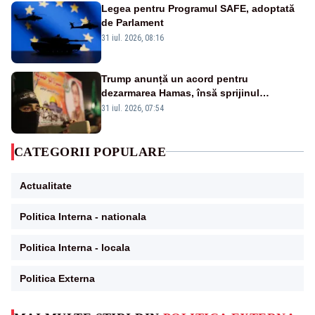
Legea pentru Programul SAFE, adoptată
de Parlament
31 iul. 2026, 08:16
Trump anunță un acord pentru
dezarmarea Hamas, însă sprijinul
Israelului rămâne incert
31 iul. 2026, 07:54
CATEGORII POPULARE
Actualitate
Politica Interna - nationala
Politica Interna - locala
Politica Externa