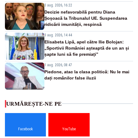
3 aug. 2026, 16:22
Decizie nefavorabilă pentru Diana
Șoșoacă la Tribunalul UE. Suspendarea
ridicării imunității, respinsă
3 aug. 2026, 14:44
Elisabeta Lipă, apel către Ilie Bolojan:
„Sportivii României așteaptă de un an și
șapte luni să fie premiați”
1 aug. 2026, 08:47
Piedone, atac la clasa politică: Nu le mai
dați românilor false iluzii
URMĂREȘTE-NE PE
Facebook
YouTube