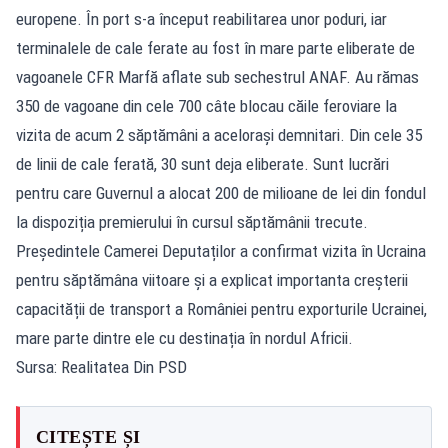
europene. În port s-a început reabilitarea unor poduri, iar
terminalele de cale ferate au fost în mare parte eliberate de
vagoanele CFR Marfă aflate sub sechestrul ANAF. Au rămas
350 de vagoane din cele 700 câte blocau căile feroviare la
vizita de acum 2 săptămâni a acelorași demnitari. Din cele 35
de linii de cale ferată, 30 sunt deja eliberate. Sunt lucrări
pentru care Guvernul a alocat 200 de milioane de lei din fondul
la dispoziția premierului în cursul săptămânii trecute.
Președintele Camerei Deputaților a confirmat vizita în Ucraina
pentru săptămâna viitoare și a explicat importanta creșterii
capacității de transport a României pentru exporturile Ucrainei,
mare parte dintre ele cu destinația în nordul Africii.
Sursa: Realitatea Din PSD
CITEȘTE ȘI