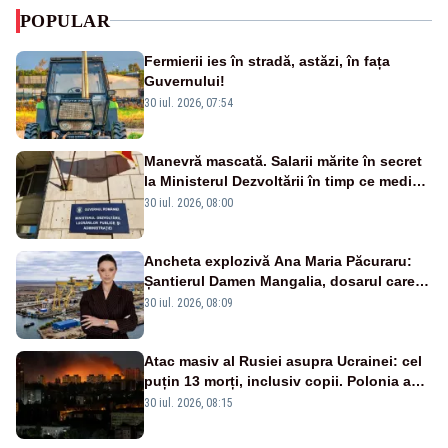
POPULAR
Fermierii ies în stradă, astăzi, în fața
Guvernului!
30 iul. 2026, 07:54
Manevră mascată. Salarii mărite în secret
la Ministerul Dezvoltării în timp ce medicii
ies în stradă
30 iul. 2026, 08:00
Ancheta explozivă Ana Maria Păcuraru:
Șantierul Damen Mangalia, dosarul care
scufundă apărarea României
30 iul. 2026, 08:09
Atac masiv al Rusiei asupra Ucrainei: cel
puțin 13 morți, inclusiv copii. Polonia a
ridicat avioanele de vânătoare
30 iul. 2026, 08:15