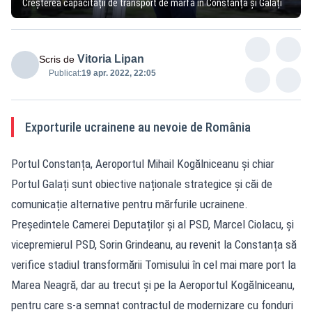
Creșterea capacității de transport de marfă în Constanța și Galați
Vitoria Lipan
Scris de
Publicat:
19 apr. 2022, 22:05
Exporturile ucrainene au nevoie de România
Portul Constanța, Aeroportul Mihail Kogălniceanu și chiar
Portul Galați sunt obiective naționale strategice și căi de
comunicație alternative pentru mărfurile ucrainene.
Președintele Camerei Deputaților și al PSD, Marcel Ciolacu, și
vicepremierul PSD, Sorin Grindeanu, au revenit la Constanța să
verifice stadiul transformării Tomisului în cel mai mare port la
Marea Neagră, dar au trecut și pe la Aeroportul Kogălniceanu,
pentru care s-a semnat contractul de modernizare cu fonduri