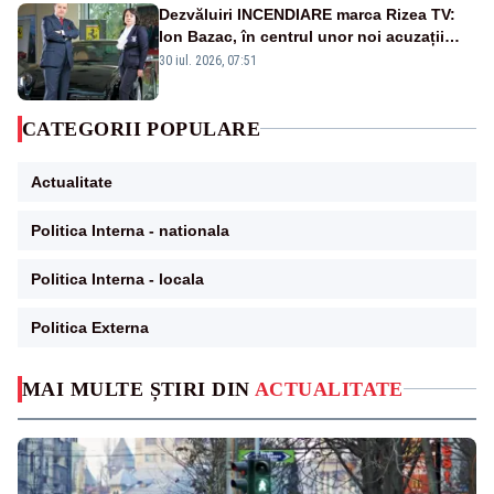
Dezvăluiri INCENDIARE marca Rizea TV:
Ion Bazac, în centrul unor noi acuzații
publice
30 iul. 2026, 07:51
CATEGORII POPULARE
Actualitate
Politica Interna - nationala
Politica Interna - locala
Politica Externa
MAI MULTE ȘTIRI DIN
ACTUALITATE