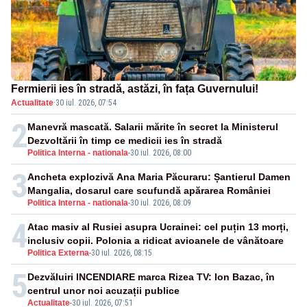
Fermierii ies în stradă, astăzi, în fața Guvernului!
Actualitate
·
30 iul. 2026, 07:54
2
Manevră mascată. Salarii mărite în secret la Ministerul
Dezvoltării în timp ce medicii ies în stradă
Politica Interna - nationala
-
30 iul. 2026, 08:00
3
Ancheta explozivă Ana Maria Păcuraru: Șantierul Damen
Mangalia, dosarul care scufundă apărarea României
Politica Interna - nationala
-
30 iul. 2026, 08:09
4
Atac masiv al Rusiei asupra Ucrainei: cel puțin 13 morți,
inclusiv copii. Polonia a ridicat avioanele de vânătoare
Politica Externa
-
30 iul. 2026, 08:15
5
Dezvăluiri INCENDIARE marca Rizea TV: Ion Bazac, în
centrul unor noi acuzații publice
Actualitate
-
30 iul. 2026, 07:51