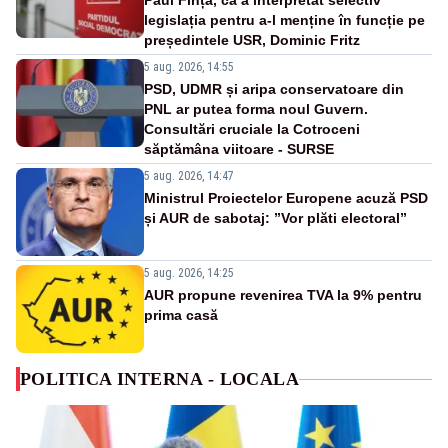
Paul Fința, că a interpretat selectiv
legislația pentru a-l menține în funcție pe
președintele USR, Dominic Fritz
5 aug. 2026, 14:55
PSD, UDMR și aripa conservatoare din
PNL ar putea forma noul Guvern.
Consultări cruciale la Cotroceni
săptămâna viitoare - SURSE
5 aug. 2026, 14:47
Ministrul Proiectelor Europene acuză PSD
și AUR de sabotaj: ”Vor plăti electoral”
5 aug. 2026, 14:25
AUR propune revenirea TVA la 9% pentru
prima casă
POLITICA INTERNA - LOCALA