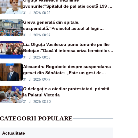
Olguța Vasilescu dezminte
zvonurile:”Spitalul de paliație costă 199 de
milioane de euro, nu 500 de milioane”
31 iul. 2026, 08:33
Greva generală din spitale,
suspendată.”Proiectul actual al legii
salarizării nu mai există pentru noi”
31 iul. 2026, 08:37
Lia Olguța Vasilescu pune tunurile pe Ilie
Bolojan:”Dacă îl interesa criza fermierilor
pleca din funcție”
31 iul. 2026, 08:53
Alexandru Rogobete despre suspendarea
grevei din Sănătate: „Este un gest de
responsabilitate față de pacienți”
31 iul. 2026, 09:47
O delegație a oierilor protestatari, primită
la Palatul Victoria
31 iul. 2026, 08:30
CATEGORII POPULARE
Actualitate