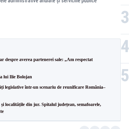
ele administrative anulate și serviciile publice
lar despre averea partenerei sale: „Am respectat
a lui Ilie Bolojan
ăți legislative într-un scenariu de reunificare România–
i localitățile din jur. Spitalul județean, semafoarele,
ate