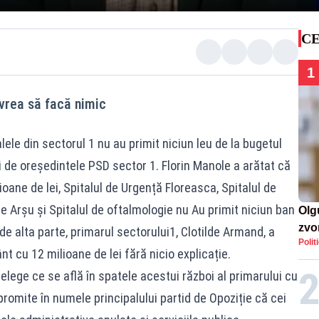
CE
1
 vrea să facă nimic
alele din sectorul 1 nu au primit niciun leu de la bugetul
ei de oreședintele PSD sector 1. Florin Manole a arătat că
oane de lei, Spitalul de Urgență Floreasca, Spitalul de
de Arșu și Spitalul de oftalmologie nu Au primit niciun ban
Olg
zvon
de alta parte, primarul sectorului1, Clotilde Armand, a
Polit
de 
t cu 12 milioane de lei fără nicio explicație.
mil
lege ce se află în spatele acestui război al primarului cu
 promite în numele principalului partid de Opoziție că cei