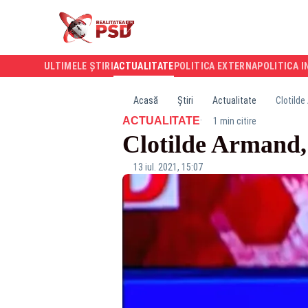
ULTIMELE ȘTIRI
ACTUALITATE
POLITICA EXTERNA
POLITICA I
Acasă
Știri
Actualitate
Clotilde
·
ACTUALITATE
1 min citire
Clotilde Armand, 
13 iul. 2021, 15:07