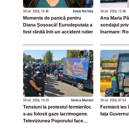
30 iul. 2026, 16:48
Ionuț Nichita
30 iul. 2026, 13:06
Momente de panică pentru
Ana Maria Pă
Diana Șoșoacă! Eurodeputata a
sondajul priv
fost rănită într-un accident rutier
înarmare: Ro
transparență î
echilibru într
30 iul. 2026, 10:20
Stoica Marian
30 iul. 2026, 07:54
Tensiuni la protestul fermierilor,
Fermierii ies 
s-au folosit gaze lacrimogene.
fața Guvernul
Televiziunea Poporului face
apel la calm – LIVE TEXT