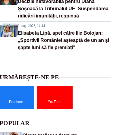
Decizie nefavorabilă pentru Diana
Șoșoacă la Tribunalul UE. Suspendarea
ridicării imunității, respinsă
3 aug. 2026, 14:44
Elisabeta Lipă, apel către Ilie Bolojan:
„Sportivii României așteaptă de un an și
șapte luni să fie premiați”
URMĂREȘTE-NE PE
Facebook
YouTube
POPULAR