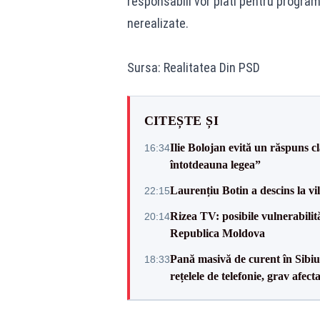
responsabili vor plăti pentru program
nerealizate.
Sursa: Realitatea Din PSD
CITEȘTE ȘI
Ilie Bolojan evită un răspuns c
16:34
întotdeauna legea”
Laurențiu Botin a descins la vil
22:15
Rizea TV: posibile vulnerabilit
20:14
Republica Moldova
Pană masivă de curent în Sibiu ș
18:33
rețelele de telefonie, grav afect