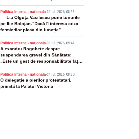
3
Politica Interna - nationala
-
31 iul. 2026, 08:53
Lia Olguța Vasilescu pune tunurile
pe Ilie Bolojan:”Dacă îl interesa criza
fermierilor pleca din funcție”
4
Politica Interna - nationala
-
31 iul. 2026, 09:47
Alexandru Rogobete despre
suspendarea grevei din Sănătate:
„Este un gest de responsabilitate față
de pacienți”
5
Politica Interna - nationala
-
31 iul. 2026, 08:30
O delegație a oierilor protestatari,
primită la Palatul Victoria