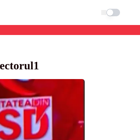
Schimba tema
sectorul1