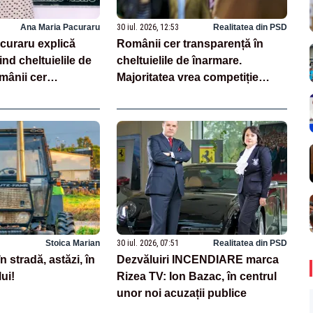
Ana Maria Pacuraru
30 iul. 2026, 12:53
Realitatea din PSD
curaru explică
Românii cer transparență în
ind cheltuielile de
cheltuielile de înarmare.
mânii cer
Majoritatea vrea competiție
n achiziții și un
reală și industrie locală –
e partenerii externi
SONDAJ
Stoica Marian
30 iul. 2026, 07:51
Realitatea din PSD
în stradă, astăzi, în
Dezvăluiri INCENDIARE marca
ui!
Rizea TV: Ion Bazac, în centrul
unor noi acuzații publice