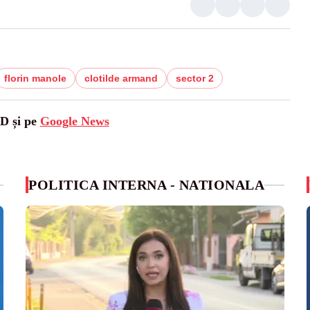
florin manole
clotilde armand
sector 2
SD și pe
Google News
POLITICA INTERNA - NATIONALA