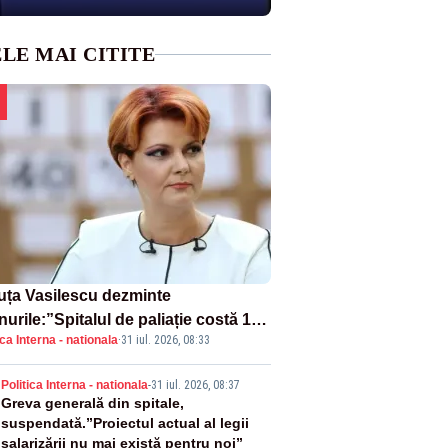
LE MAI CITITE
uța Vasilescu dezminte
urile:”Spitalul de paliație costă 199
ica Interna - nationala
·
31 iul. 2026, 08:33
milioane de euro, nu 500 de
ioane”
2
Politica Interna - nationala
-
31 iul. 2026, 08:37
Greva generală din spitale,
suspendată.”Proiectul actual al legii
salarizării nu mai există pentru noi”