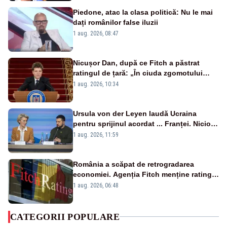
Piedone, atac la clasa politică: Nu le mai
dați românilor false iluzii
1 aug. 2026, 08:47
Nicușor Dan, după ce Fitch a păstrat
ratingul de țară: „În ciuda zgomotului
politic, România funcționează”
1 aug. 2026, 10:34
Ursula von der Leyen laudă Ucraina
pentru sprijinul acordat ... Franței. Nicio
reacție privind ajutorul energetic promis
1 aug. 2026, 11:59
României
România a scăpat de retrogradarea
economiei. Agenția Fitch menține ratingul
„BBB-” cu perspectivă negativă
1 aug. 2026, 06:48
CATEGORII POPULARE