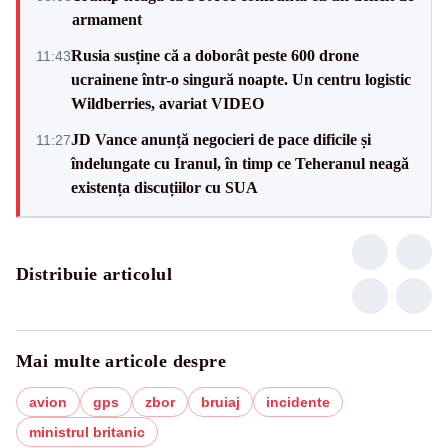
armament
Rusia susține că a doborât peste 600 drone
11:43
ucrainene într-o singură noapte. Un centru logistic
Wildberries, avariat VIDEO
JD Vance anunță negocieri de pace dificile și
11:27
îndelungate cu Iranul, în timp ce Teheranul neagă
existența discuțiilor cu SUA
Distribuie articolul
Mai multe articole despre
avion
gps
zbor
bruiaj
incidente
ministrul britanic