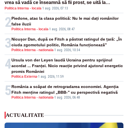
vrea să vadă ce înseamnă să fii prost, se uită la
Politica Interna - locala
·
1 aug. 2026, 07:13
România
2
Piedone, atac la clasa politică: Nu le mai dați românilor
false iluzii
Politica Interna - locala
-
1 aug. 2026, 08:47
3
Nicușor Dan, după ce Fitch a păstrat ratingul de țară: „În
ciuda zgomotului politic, România funcționează”
Politica Interna - nationala
-
1 aug. 2026, 10:34
4
Ursula von der Leyen laudă Ucraina pentru sprijinul
acordat ... Franței. Nicio reacție privind ajutorul energetic
promis României
Politica Externa
-
1 aug. 2026, 11:59
5
România a scăpat de retrogradarea economiei. Agenția
Fitch menține ratingul „BBB-” cu perspectivă negativă
Politica Interna - nationala
-
1 aug. 2026, 06:48
ACTUALITATE