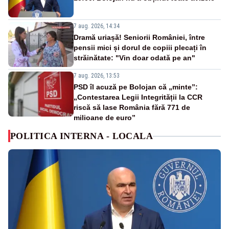
7 aug. 2026, 14:34
Dramă uriașă! Seniorii României, între
pensii mici și dorul de copiii plecați în
străinătate: "Vin doar odată pe an"
7 aug. 2026, 13:53
PSD îl acuză pe Bolojan că „minte”:
„Contestarea Legii Integrității la CCR
riscă să lase România fără 771 de
milioane de euro”
POLITICA INTERNA - LOCALA