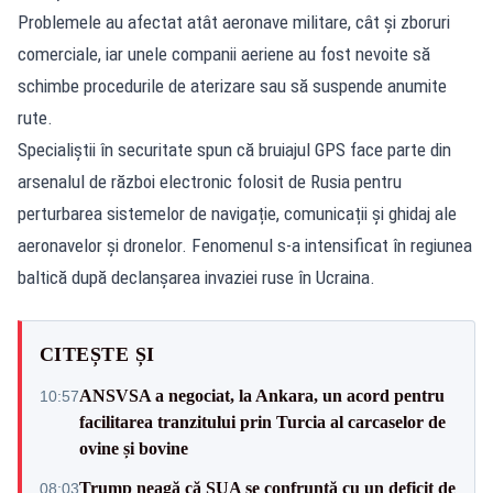
Problemele au afectat atât aeronave militare, cât și zboruri
comerciale, iar unele companii aeriene au fost nevoite să
schimbe procedurile de aterizare sau să suspende anumite
rute.
Specialiștii în securitate spun că bruiajul GPS face parte din
arsenalul de război electronic folosit de Rusia pentru
perturbarea sistemelor de navigație, comunicații și ghidaj ale
aeronavelor și dronelor. Fenomenul s-a intensificat în regiunea
baltică după declanșarea invaziei ruse în Ucraina.
CITEȘTE ȘI
ANSVSA a negociat, la Ankara, un acord pentru
10:57
facilitarea tranzitului prin Turcia al carcaselor de
ovine și bovine
Trump neagă că SUA se confruntă cu un deficit de
08:03