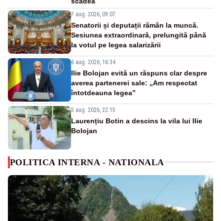
scădea
7 aug. 2026, 09:07
Senatorii și deputații rămân la muncă.
Sesiunea extraordinară, prelungită până
la votul pe legea salarizării
6 aug. 2026, 16:34
Ilie Bolojan evită un răspuns clar despre
averea partenerei sale: „Am respectat
întotdeauna legea”
5 aug. 2026, 22:15
Laurențiu Botin a descins la vila lui Ilie
Bolojan
POLITICA INTERNA - NATIONALA