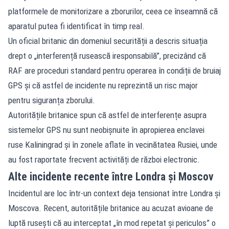
platformele de monitorizare a zborurilor, ceea ce înseamnă că
aparatul putea fi identificat în timp real.
Un oficial britanic din domeniul securității a descris situația
drept o „interferență rusească iresponsabilă”, precizând că
RAF are proceduri standard pentru operarea în condiții de bruiaj
GPS și că astfel de incidente nu reprezintă un risc major
pentru siguranța zborului.
Autoritățile britanice spun că astfel de interferențe asupra
sistemelor GPS nu sunt neobișnuite în apropierea enclavei
ruse Kaliningrad și în zonele aflate în vecinătatea Rusiei, unde
au fost raportate frecvent activități de război electronic.
Alte incidente recente între Londra și Moscov
Incidentul are loc într-un context deja tensionat între Londra și
Moscova. Recent, autoritățile britanice au acuzat avioane de
luptă rusești că au interceptat „în mod repetat și periculos” o