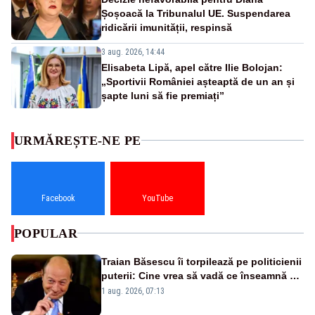
Șoșoacă la Tribunalul UE. Suspendarea
ridicării imunității, respinsă
3 aug. 2026, 14:44
Elisabeta Lipă, apel către Ilie Bolojan:
„Sportivii României așteaptă de un an și
șapte luni să fie premiați”
URMĂREȘTE-NE PE
Facebook
YouTube
POPULAR
Traian Băsescu îi torpilează pe politicienii
puterii: Cine vrea să vadă ce înseamnă să
fii prost, se uită la România
1 aug. 2026, 07:13