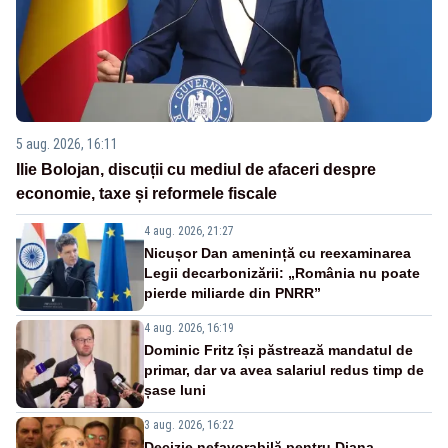
5 aug. 2026, 16:11
Ilie Bolojan, discuții cu mediul de afaceri despre
economie, taxe și reformele fiscale
4 aug. 2026, 21:27
Nicușor Dan amenință cu reexaminarea
Legii decarbonizării: „România nu poate
pierde miliarde din PNRR”
4 aug. 2026, 16:19
Dominic Fritz își păstrează mandatul de
primar, dar va avea salariul redus timp de
șase luni
3 aug. 2026, 16:22
Decizie nefavorabilă pentru Diana