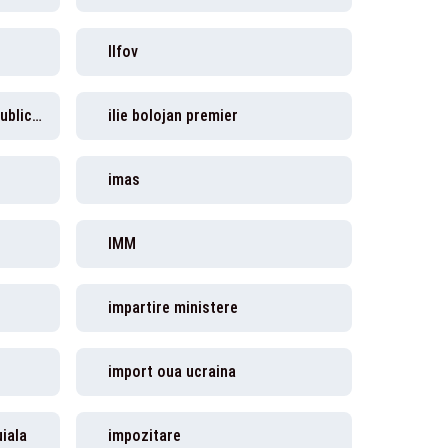
Ilfov
ilie bolojan, administratie publica, model, curtea de conturi
ilie bolojan premier
imas
IMM
impartire ministere
import oua ucraina
iala
impozitare