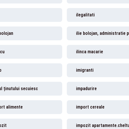
u
ilegalitati
 bolojan
scu
ilinca macarie
b
imigranti
l ținutului secuiesc
impadurire
ort alimente
import cereale
ozit
impozit apartamente.cheltu