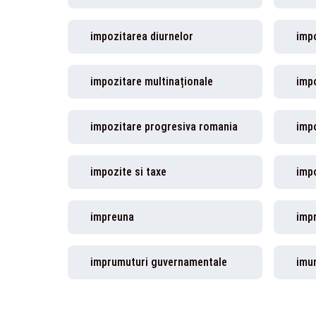
impozitarea diurnelor
imp
impozitare multinaționale
impo
impozitare progresiva romania
imp
impozite si taxe
impo
impreuna
imp
imprumuturi guvernamentale
imu