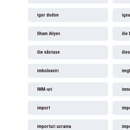
igor dodon
igs
Ilham Aliyev
ilie
ilie năstase
ilie
imbolnaviri
img
IMM-uri
imnu
import
imp
importuri ucraina
imp