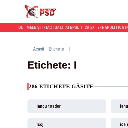
ULTIMELE ȘTIRI
ACTUALITATE
POLITICA EXTERNA
POLITICA I
Acasă
Etichete
I
Etichete: I
286 ETICHETE GĂSITE
iancu toader
ianu
iccj
ice