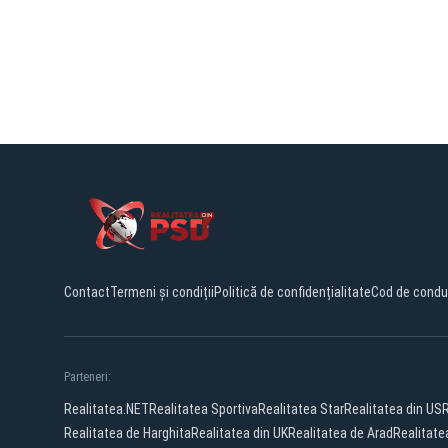
Contact
Termeni și condiții
Politică de confidențialitate
Cod de condu
Parteneri:
Realitatea.NET
Realitatea Sportiva
Realitatea Star
Realitatea din US
Realitatea de Harghita
Realitatea din UK
Realitatea de Arad
Realitate