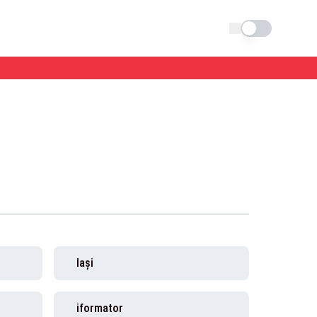
Schimba tema
Iași
iformator