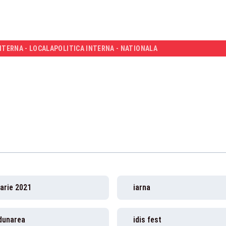
NTERNA - LOCALA
POLITICA INTERNA - NATIONALA
arie 2021
iarna
 dunarea
idis fest