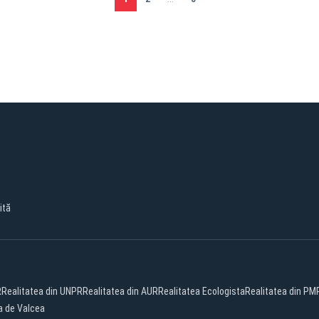
ită
R
Realitatea din UNPR
Realitatea din AUR
Realitatea Ecologista
Realitatea din PM
a de Valcea