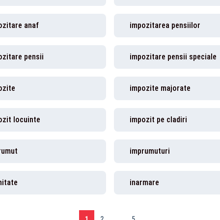
ozitare anaf
impozitarea pensiilor
zitare pensii
impozitare pensii speciale
ozite
impozite majorate
zit locuinte
impozit pe cladiri
rumut
imprumuturi
nitate
inarmare
1
2
...
5