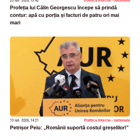
25 iun. 2026, 15:42
Politica Interna - nationala
Profeția lui Călin Georgescu începe să prindă
contur: apă cu porția și facturi de patru ori mai
mari
13 iun. 2026, 14:21
Politica Interna - nationala
Petrișor Peiu: „Românii suportă costul greșelilor!”