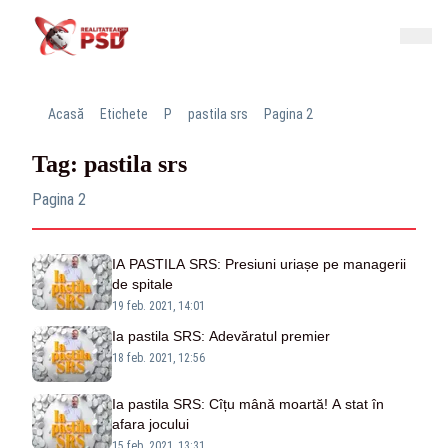
Acasă
Etichete
P
pastila srs
Pagina 2
Tag: pastila srs
Pagina 2
IA PASTILA SRS: Presiuni uriașe pe managerii
de spitale
19 feb. 2021, 14:01
Ia pastila SRS: Adevăratul premier
18 feb. 2021, 12:56
Ia pastila SRS: Cîțu mână moartă! A stat în
afara jocului
15 feb. 2021, 13:31