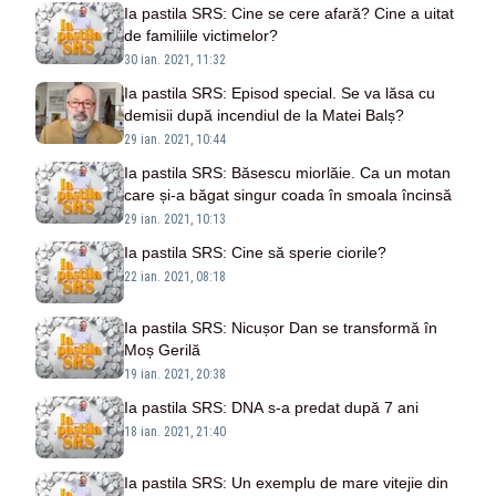
Ia pastila SRS: Cine se cere afară? Cine a uitat
de familiile victimelor?
30 ian. 2021, 11:32
Ia pastila SRS: Episod special. Se va lăsa cu
demisii după incendiul de la Matei Balș?
29 ian. 2021, 10:44
Ia pastila SRS: Băsescu miorlăie. Ca un motan
care și-a băgat singur coada în smoala încinsă
29 ian. 2021, 10:13
Ia pastila SRS: Cine să sperie ciorile?
22 ian. 2021, 08:18
Ia pastila SRS: Nicușor Dan se transformă în
Moș Gerilă
19 ian. 2021, 20:38
Ia pastila SRS: DNA s-a predat după 7 ani
18 ian. 2021, 21:40
Ia pastila SRS: Un exemplu de mare vitejie din