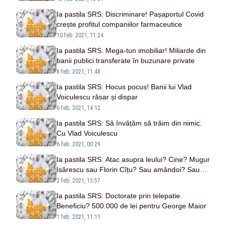
Ia pastila SRS: Discriminare! Pașaportul Covid
crește profitul companiilor farmaceutice
10 feb. 2021, 11:24
Ia pastila SRS: Mega-tun imobiliar! Miliarde din
banii publici transferate în buzunare private
8 feb. 2021, 11:48
Ia pastila SRS: Hocus pocus! Banii lui Vlad
Voiculescu răsar și dispar
6 feb. 2021, 14:12
Ia pastila SRS: Să învățăm să trăim din nimic.
Cu Vlad Voiculescu
6 feb. 2021, 00:29
Ia pastila SRS: Atac asupra leului? Cine? Mugur
Isărescu sau Florin Cîțu? Sau amândoi? Sau
niciunul?
2 feb. 2021, 13:57
Ia pastila SRS: Doctorate prin telepatie.
Beneficiu? 500.000 de lei pentru George Maior
1 feb. 2021, 11:11