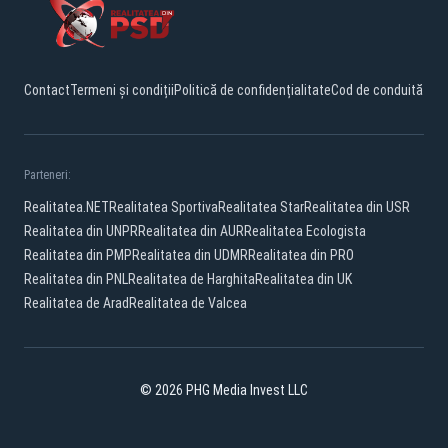
Contact
Termeni și condiții
Politică de confidențialitate
Cod de conduită
Parteneri:
Realitatea.NET
Realitatea Sportiva
Realitatea Star
Realitatea din USR
Realitatea din UNPR
Realitatea din AUR
Realitatea Ecologista
Realitatea din PMP
Realitatea din UDMR
Realitatea din PRO
Realitatea din PNL
Realitatea de Harghita
Realitatea din UK
Realitatea de Arad
Realitatea de Valcea
© 2026 PHG Media Invest LLC
Facebook
YouTube