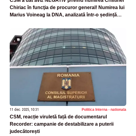
CSM a dat aviz NEGATIV privind numirea Cristinei
Chiriac în funcţia de procuror general! Numirea lui
Marius Voineag la DNA, analizată într-o ședință
viitoare
11 dec. 2025, 10:31
Politica Interna - nationala
CSM, reacție viruletă față de documentarul
Recorder: campanie de destabilizare a puterii
judecătorești