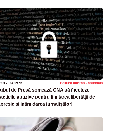
mai 2023, 09:55
Politica Interna - nationala
lubul de Presă somează CNA să înceteze
acticile abuzive pentru limitarea libertății de
presie și intimidarea jurnaliștilor!