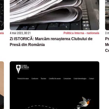
nala
4 mai 2023, 00:21
Politica Interna - nationala
3 m
Zi ISTORICĂ: Marcăm renașterea Clubului de
Pr
Presă din România
Mo
Co