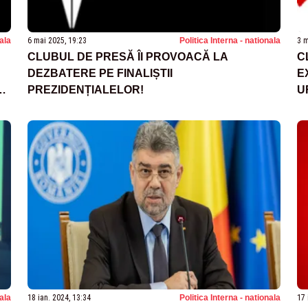
nala
6 mai 2025, 19:23
Politica Interna - nationala
3 m
CLUBUL DE PRESĂ ÎI PROVOACĂ LA
C
DEZBATERE PE FINALIȘTII
E
3
PREZIDENȚIALELOR!
U
nala
18 ian. 2024, 13:34
Politica Interna - nationala
17 