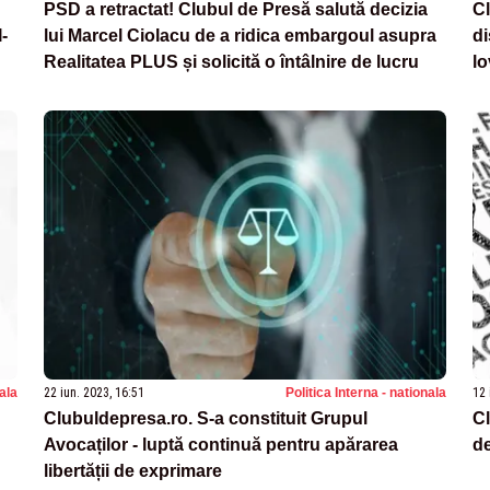
PSD a retractat! Clubul de Presă salută decizia
Cl
-
lui Marcel Ciolacu de a ridica embargoul asupra
di
Realitatea PLUS și solicită o întâlnire de lucru
lo
nala
22 iun. 2023, 16:51
Politica Interna - nationala
12 
Clubuldepresa.ro. S-a constituit Grupul
Cl
Avocaților - luptă continuă pentru apărarea
de
libertății de exprimare