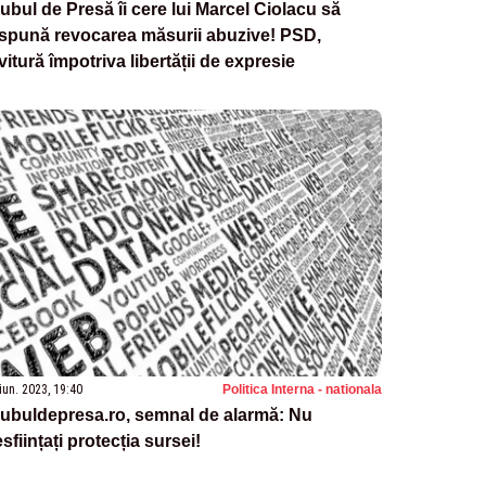
ubul de Presă îi cere lui Marcel Ciolacu să
spună revocarea măsurii abuzive! PSD,
vitură împotriva libertății de expresie
iun. 2023, 19:40
Politica Interna - nationala
ubuldepresa.ro, semnal de alarmă: Nu
sființați protecția sursei!