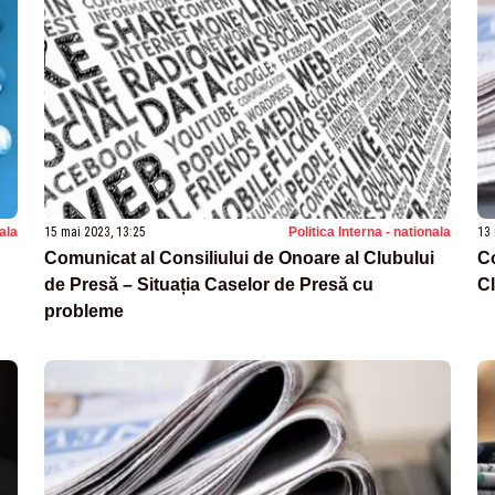
nala
15 mai 2023, 13:25
Politica Interna - nationala
13 
Comunicat al Consiliului de Onoare al Clubului
Co
de Presă – Situația Caselor de Presă cu
Cl
probleme