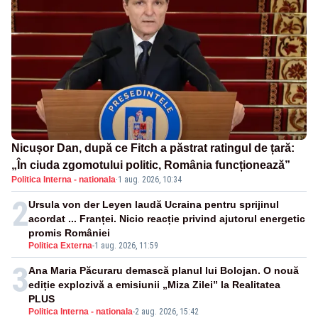
Nicușor Dan, după ce Fitch a păstrat ratingul de țară:
„În ciuda zgomotului politic, România funcționează”
Politica Interna - nationala
·
1 aug. 2026, 10:34
2
Ursula von der Leyen laudă Ucraina pentru sprijinul
acordat ... Franței. Nicio reacție privind ajutorul energetic
promis României
Politica Externa
-
1 aug. 2026, 11:59
3
Ana Maria Păcuraru demască planul lui Bolojan. O nouă
ediție explozivă a emisiunii „Miza Zilei” la Realitatea
PLUS
Politica Interna - nationala
-
2 aug. 2026, 15:42