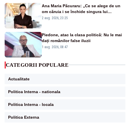
Ana Maria Păcuraru: „Ce se alege de un
om căruia i se închide singura lui
portiță?”
2 aug. 2026, 23:25
Piedone, atac la clasa politică: Nu le mai
dați românilor false iluzii
1 aug. 2026, 08:47
CATEGORII POPULARE
Actualitate
Politica Interna - nationala
Politica Interna - locala
Politica Externa