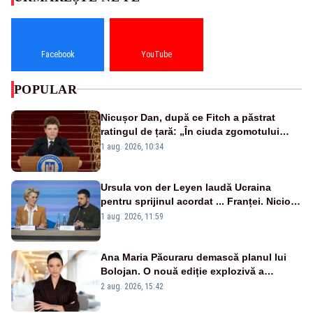
Facebook
YouTube
POPULAR
Nicușor Dan, după ce Fitch a păstrat
ratingul de țară: „În ciuda zgomotului
politic, România funcționează”
1 aug. 2026, 10:34
Ursula von der Leyen laudă Ucraina
pentru sprijinul acordat ... Franței. Nicio
reacție privind ajutorul energetic promis
1 aug. 2026, 11:59
României
Ana Maria Păcuraru demască planul lui
Bolojan. O nouă ediție explozivă a
emisiunii „Miza Zilei” la Realitatea PLUS
2 aug. 2026, 15:42