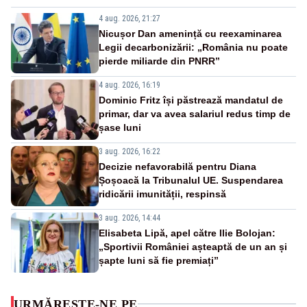
4 aug. 2026, 21:27
Nicușor Dan amenință cu reexaminarea
Legii decarbonizării: „România nu poate
pierde miliarde din PNRR”
4 aug. 2026, 16:19
Dominic Fritz își păstrează mandatul de
primar, dar va avea salariul redus timp de
șase luni
3 aug. 2026, 16:22
Decizie nefavorabilă pentru Diana
Șoșoacă la Tribunalul UE. Suspendarea
ridicării imunității, respinsă
3 aug. 2026, 14:44
Elisabeta Lipă, apel către Ilie Bolojan:
„Sportivii României așteaptă de un an și
șapte luni să fie premiați”
URMĂREȘTE-NE PE