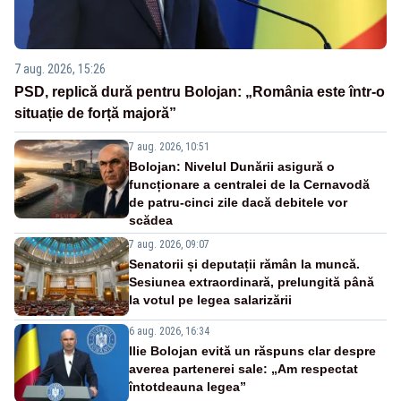
7 aug. 2026, 15:26
PSD, replică dură pentru Bolojan: „România este într-o
situație de forță majoră”
7 aug. 2026, 10:51
Bolojan: Nivelul Dunării asigură o
funcționare a centralei de la Cernavodă
de patru-cinci zile dacă debitele vor
scădea
7 aug. 2026, 09:07
Senatorii și deputații rămân la muncă.
Sesiunea extraordinară, prelungită până
la votul pe legea salarizării
6 aug. 2026, 16:34
Ilie Bolojan evită un răspuns clar despre
averea partenerei sale: „Am respectat
întotdeauna legea”