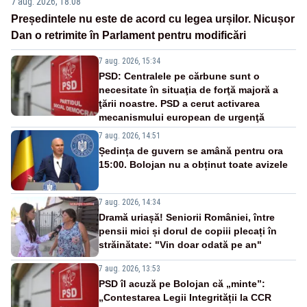
7 aug. 2026, 18:08
Președintele nu este de acord cu legea urșilor. Nicușor
Dan o retrimite în Parlament pentru modificări
7 aug. 2026, 15:34
PSD: Centralele pe cărbune sunt o
necesitate în situaţia de forţă majoră a
ţării noastre. PSD a cerut activarea
mecanismului european de urgenţă
7 aug. 2026, 14:51
Ședința de guvern se amână pentru ora
15:00. Bolojan nu a obținut toate avizele
7 aug. 2026, 14:34
Dramă uriașă! Seniorii României, între
pensii mici și dorul de copiii plecați în
străinătate: "Vin doar odată pe an"
7 aug. 2026, 13:53
PSD îl acuză pe Bolojan că „minte”:
„Contestarea Legii Integrității la CCR