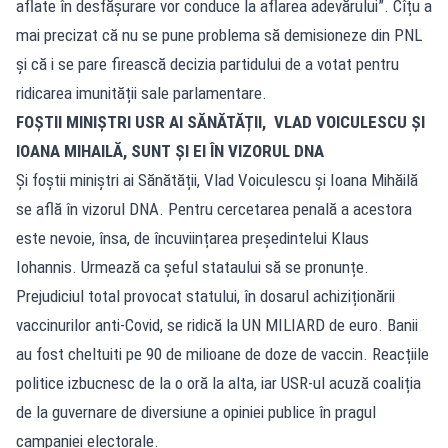
aflate în desfășurare vor conduce la aflarea adevărului”. Cîțu a
mai precizat că nu se pune problema să demisioneze din PNL
și că i se pare firească decizia partidului de a votat pentru
ridicarea imunității sale parlamentare.
FOȘTII MINIȘTRI USR AI SĂNĂTĂȚII, VLAD VOICULESCU ȘI
IOANA MIHAILĂ, SUNT ȘI EI ÎN VIZORUL DNA
Și foștii miniștri ai Sănătății, Vlad Voiculescu și Ioana Mihăilă
se află în vizorul DNA. Pentru cercetarea penală a acestora
este nevoie, însa, de încuviințarea președintelui Klaus
Iohannis. Urmează ca șeful stataului să se pronunțe.
Prejudiciul total provocat statului, în dosarul achiziționării
vaccinurilor anti-Covid, se ridică la UN MILIARD de euro. Banii
au fost cheltuiti pe 90 de milioane de doze de vaccin. Reacțiile
politice izbucnesc de la o oră la alta, iar USR-ul acuză coaliția
de la guvernare de diversiune a opiniei publice în pragul
campaniei electorale.