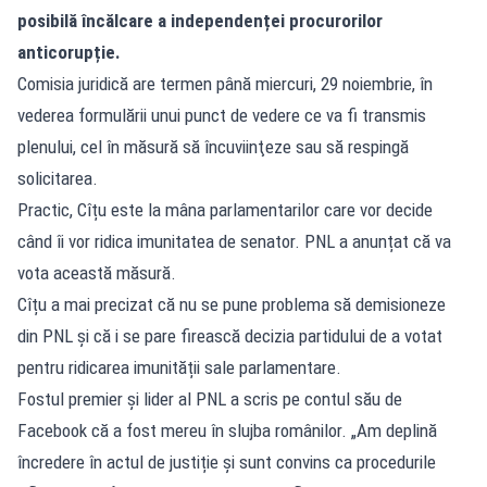
posibilă încălcare a independenței procurorilor
anticorupție.
Comisia juridică are termen până miercuri, 29 noiembrie, în
vederea formulării unui punct de vedere ce va fi transmis
plenului, cel în măsură să încuviinţeze sau să respingă
solicitarea.
Practic, Cîțu este la mâna parlamentarilor care vor decide
când îi vor ridica imunitatea de senator. PNL a anunțat că va
vota această măsură.
Cîțu a mai precizat că nu se pune problema să demisioneze
din PNL și că i se pare firească decizia partidului de a votat
pentru ridicarea imunității sale parlamentare.
Fostul premier și lider al PNL a scris pe contul său de
Facebook că a fost mereu în slujba românilor. „Am deplină
încredere în actul de justiție și sunt convins ca procedurile