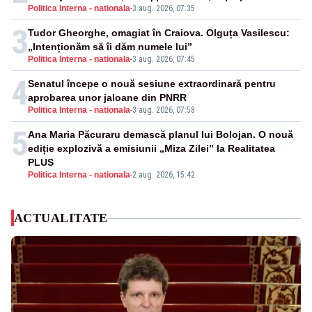
Politica Interna - nationala
-
3 aug. 2026, 07:35
3
Tudor Gheorghe, omagiat în Craiova. Olguța Vasilescu:
„Intenționăm să îi dăm numele lui”
Politica Interna - nationala
-
3 aug. 2026, 07:45
4
Senatul începe o nouă sesiune extraordinară pentru
aprobarea unor jaloane din PNRR
Politica Interna - nationala
-
3 aug. 2026, 07:58
5
Ana Maria Păcuraru demască planul lui Bolojan. O nouă
ediție explozivă a emisiunii „Miza Zilei” la Realitatea
PLUS
Politica Interna - nationala
-
2 aug. 2026, 15:42
ACTUALITATE