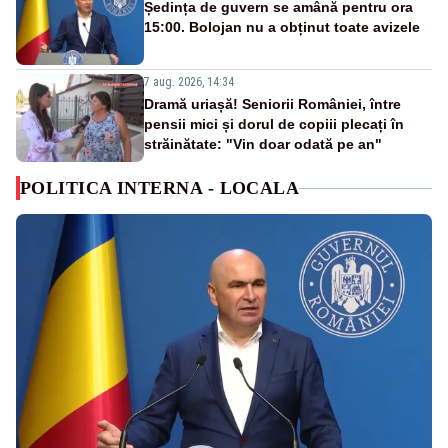
Ședința de guvern se amână pentru ora
15:00. Bolojan nu a obținut toate avizele
7 aug. 2026, 14:34
Dramă uriașă! Seniorii României, între
pensii mici și dorul de copiii plecați în
străinătate: "Vin doar odată pe an"
POLITICA INTERNA - LOCALA