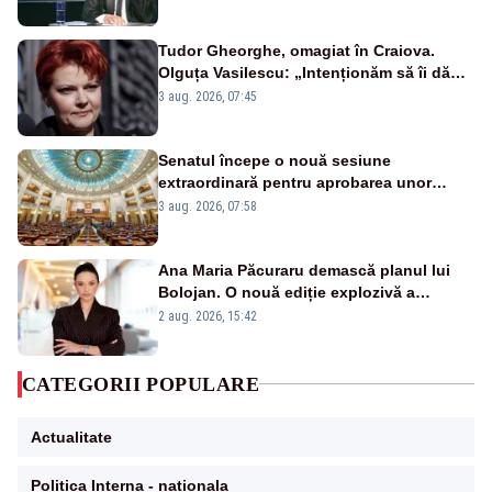
Tudor Gheorghe, omagiat în Craiova.
Olguța Vasilescu: „Intenționăm să îi dăm
numele lui”
3 aug. 2026, 07:45
Senatul începe o nouă sesiune
extraordinară pentru aprobarea unor
jaloane din PNRR
3 aug. 2026, 07:58
Ana Maria Păcuraru demască planul lui
Bolojan. O nouă ediție explozivă a
emisiunii „Miza Zilei” la Realitatea PLUS
2 aug. 2026, 15:42
CATEGORII POPULARE
Actualitate
Politica Interna - nationala