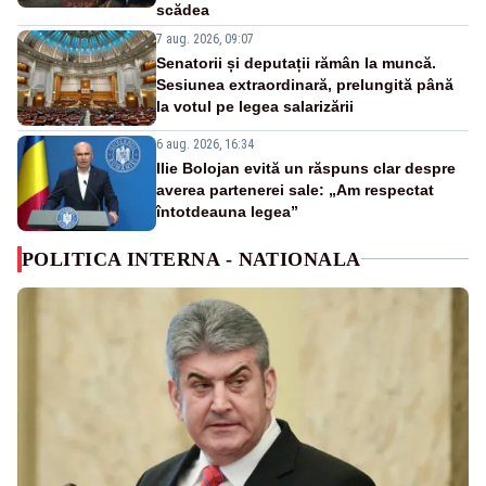
scădea
7 aug. 2026, 09:07
Senatorii și deputații rămân la muncă.
Sesiunea extraordinară, prelungită până
la votul pe legea salarizării
6 aug. 2026, 16:34
Ilie Bolojan evită un răspuns clar despre
averea partenerei sale: „Am respectat
întotdeauna legea”
POLITICA INTERNA - NATIONALA