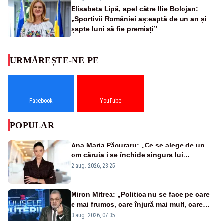
Elisabeta Lipă, apel către Ilie Bolojan:
„Sportivii României așteaptă de un an și
șapte luni să fie premiați”
URMĂREȘTE-NE PE
Facebook
YouTube
POPULAR
Ana Maria Păcuraru: „Ce se alege de un
om căruia i se închide singura lui
portiță?”
2 aug. 2026, 23:25
Miron Mitrea: „Politica nu se face pe care
e mai frumos, care înjură mai mult, care
țipă mai tare, ci pe proiecte”
3 aug. 2026, 07:35