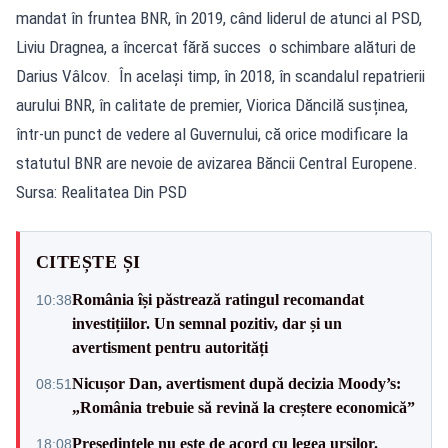
mandat în fruntea BNR, în 2019, când liderul de atunci al PSD,
Liviu Dragnea, a încercat fără succes o schimbare alături de
Darius Vâlcov. În același timp, în 2018, în scandalul repatrierii
aurului BNR, în calitate de premier, Viorica Dăncilă susținea,
într-un punct de vedere al Guvernului, că orice modificare la
statutul BNR are nevoie de avizarea Băncii Central Europene.
Sursa: Realitatea Din PSD
CITEȘTE ȘI
România își păstrează ratingul recomandat
10:38
investițiilor. Un semnal pozitiv, dar și un
avertisment pentru autorități
Nicușor Dan, avertisment după decizia Moody’s:
08:51
„România trebuie să revină la creștere economică”
Președintele nu este de acord cu legea urșilor.
18:08