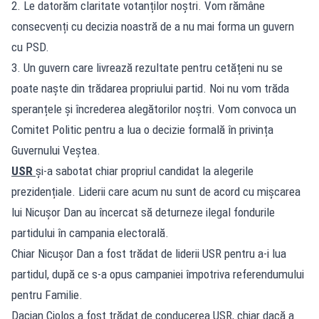
2. Le datorăm claritate votanților noștri. Vom rămâne
consecvenți cu decizia noastră de a nu mai forma un guvern
cu PSD.
3. Un guvern care livrează rezultate pentru cetățeni nu se
poate naște din trădarea propriului partid. Noi nu vom trăda
speranțele și încrederea alegătorilor noștri. Vom convoca un
Comitet Politic pentru a lua o decizie formală în privința
Guvernului Veștea.
USR
și-a sabotat chiar propriul candidat la alegerile
prezidențiale. Liderii care acum nu sunt de acord cu mișcarea
lui Nicușor Dan au încercat să deturneze ilegal fondurile
partidului în campania electorală.
Chiar Nicușor Dan a fost trădat de liderii USR pentru a-i lua
partidul, după ce s-a opus campaniei împotriva referendumului
pentru Familie.
Dacian Cioloș a fost trădat de conducerea USR, chiar dacă a