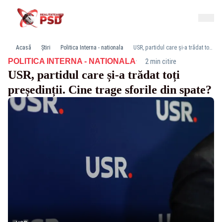
Acasă
Știri
Politica Interna - nationala
USR, partidul care și-a trădat toți președinții. Cine trage sforile din spate?
·
POLITICA INTERNA - NATIONALA
2 min citire
USR, partidul care și-a trădat toți
președinții. Cine trage sforile din spate?