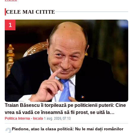
CELE MAI CITITE
1
Traian Băsescu îi torpilează pe politicienii puterii: Cine
vrea să vadă ce înseamnă să fii prost, se uită la
Politica Interna - locala
·
1 aug. 2026, 07:13
România
2
Piedone, atac la clasa politică: Nu le mai dați românilor