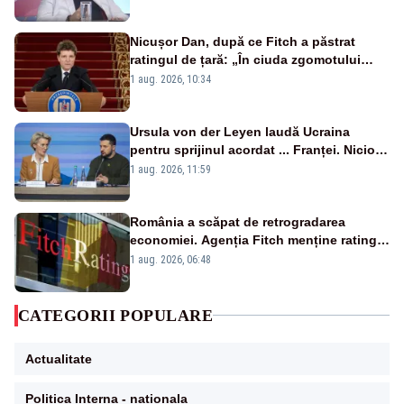
Nicușor Dan, după ce Fitch a păstrat
ratingul de țară: „În ciuda zgomotului
politic, România funcționează”
1 aug. 2026, 10:34
Ursula von der Leyen laudă Ucraina
pentru sprijinul acordat ... Franței. Nicio
reacție privind ajutorul energetic promis
1 aug. 2026, 11:59
României
România a scăpat de retrogradarea
economiei. Agenția Fitch menține ratingul
„BBB-” cu perspectivă negativă
1 aug. 2026, 06:48
CATEGORII POPULARE
Actualitate
Politica Interna - nationala