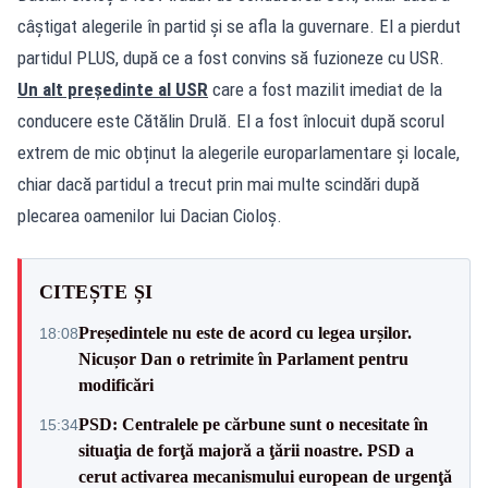
câștigat alegerile în partid și se afla la guvernare. El a pierdut
partidul PLUS, după ce a fost convins să fuzioneze cu USR.
Un alt președinte al USR
care a fost mazilit imediat de la
conducere este Cătălin Drulă. El a fost înlocuit după scorul
extrem de mic obținut la alegerile europarlamentare și locale,
chiar dacă partidul a trecut prin mai multe scindări după
plecarea oamenilor lui Dacian Cioloș.
CITEȘTE ȘI
Președintele nu este de acord cu legea urșilor.
18:08
Nicușor Dan o retrimite în Parlament pentru
modificări
PSD: Centralele pe cărbune sunt o necesitate în
15:34
situaţia de forţă majoră a ţării noastre. PSD a
cerut activarea mecanismului european de urgenţă