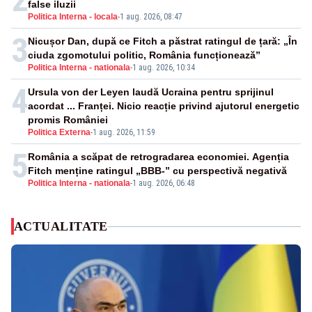
false iluzii
Politica Interna - locala
-
1 aug. 2026, 08:47
3
Nicușor Dan, după ce Fitch a păstrat ratingul de țară: „În
ciuda zgomotului politic, România funcționează”
Politica Interna - nationala
-
1 aug. 2026, 10:34
4
Ursula von der Leyen laudă Ucraina pentru sprijinul
acordat ... Franței. Nicio reacție privind ajutorul energetic
promis României
Politica Externa
-
1 aug. 2026, 11:59
5
România a scăpat de retrogradarea economiei. Agenția
Fitch menține ratingul „BBB-” cu perspectivă negativă
Politica Interna - nationala
-
1 aug. 2026, 06:48
ACTUALITATE