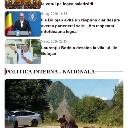
la votul pe legea salarizării
6 aug. 2026, 16:34
Ilie Bolojan evită un răspuns clar despre
averea partenerei sale: „Am respectat
întotdeauna legea”
5 aug. 2026, 22:15
Laurențiu Botin a descins la vila lui Ilie
Bolojan
POLITICA INTERNA - NATIONALA