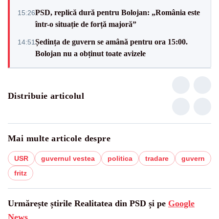
PSD, replică dură pentru Bolojan: „România este
15:26
într-o situație de forță majoră”
Ședința de guvern se amână pentru ora 15:00.
14:51
Bolojan nu a obținut toate avizele
Distribuie articolul
Mai multe articole despre
USR
guvernul vestea
politica
tradare
guvern
fritz
Urmărește știrile Realitatea din PSD și pe
Google
News