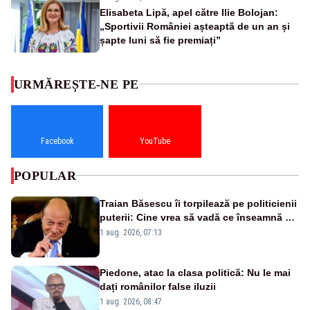
Elisabeta Lipă, apel către Ilie Bolojan:
„Sportivii României așteaptă de un an și
șapte luni să fie premiați”
URMĂREȘTE-NE PE
Facebook
YouTube
POPULAR
Traian Băsescu îi torpilează pe politicienii
puterii: Cine vrea să vadă ce înseamnă să
fii prost, se uită la România
1 aug. 2026, 07:13
Piedone, atac la clasa politică: Nu le mai
dați românilor false iluzii
1 aug. 2026, 08:47