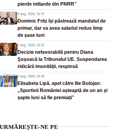
pierde miliarde din PNRR”
4 aug. 2026, 16:19
Dominic Fritz își păstrează mandatul de
primar, dar va avea salariul redus timp
de șase luni
3 aug. 2026, 16:22
Decizie nefavorabilă pentru Diana
Șoșoacă la Tribunalul UE. Suspendarea
ridicării imunității, respinsă
3 aug. 2026, 14:44
Elisabeta Lipă, apel către Ilie Bolojan:
„Sportivii României așteaptă de un an și
șapte luni să fie premiați”
URMĂREȘTE-NE PE