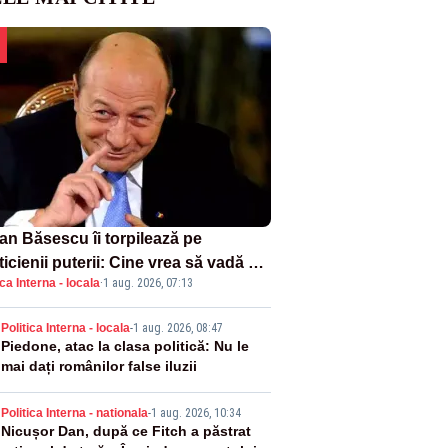
ian Băsescu îi torpilează pe
ticienii puterii: Cine vrea să vadă ce
ica Interna - locala
·
1 aug. 2026, 07:13
amnă să fii prost, se uită la
ânia
2
Politica Interna - locala
-
1 aug. 2026, 08:47
Piedone, atac la clasa politică: Nu le
mai dați românilor false iluzii
3
Politica Interna - nationala
-
1 aug. 2026, 10:34
Nicușor Dan, după ce Fitch a păstrat