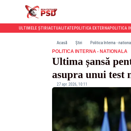
ULTIMELE ȘTIRI
ACTUALITATE
POLITICA EXTERNA
POLITICA I
Acasă
Știri
Politica Interna - nationa
·
POLITICA INTERNA - NATIONALA
Ultima șansă pen
asupra unui test 
27 apr. 2026, 10:11