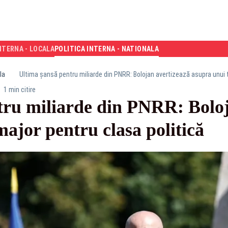
NTERNA - LOCALA
POLITICA INTERNA - NATIONALA
la
Ultima șansă pentru miliarde din PNRR: Bolojan avertizează asupra unui t
1 min citire
tru miliarde din PNRR: Boloj
major pentru clasa politică