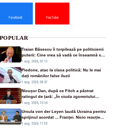
Facebook
YouTube
POPULAR
Traian Băsescu îi torpilează pe politicienii
puterii: Cine vrea să vadă ce înseamnă să
fii prost, se uită la România
1 aug. 2026, 07:13
Piedone, atac la clasa politică: Nu le mai
dați românilor false iluzii
1 aug. 2026, 08:47
Nicușor Dan, după ce Fitch a păstrat
ratingul de țară: „În ciuda zgomotului
politic, România funcționează”
1 aug. 2026, 10:34
Ursula von der Leyen laudă Ucraina pentru
sprijinul acordat ... Franței. Nicio reacție
privind ajutorul energetic promis României
1 aug. 2026, 11:59