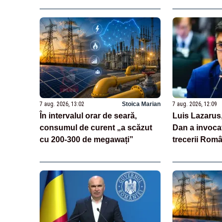
7 aug. 2026, 13:02
Stoica Marian
7 aug. 2026, 12:09
În intervalul orar de seară,
Luis Lazarus
consumul de curent „a scăzut
Dan a invoca
cu 200-300 de megawați”
trecerii Româ
„Moneda naț
suveranitate