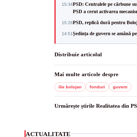
PSD: Centralele pe cărbune sunt
15:34
PSD a cerut activarea mecanis
PSD, replică dură pentru Boloj
15:26
Ședința de guvern se amână pen
14:51
Distribuie articolul
Mai multe articole despre
ilie bolojan
fonduri
guvern
Urmărește știrile Realitatea din P
ACTUALITATE