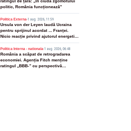
ratingul de țară: „În ciuda zgomotului
politic, România funcționează”
4
Politica Externa
-
1 aug. 2026, 11:59
Ursula von der Leyen laudă Ucraina
pentru sprijinul acordat ... Franței.
Nicio reacție privind ajutorul energetic
promis României
5
Politica Interna - nationala
-
1 aug. 2026, 06:48
România a scăpat de retrogradarea
economiei. Agenția Fitch menține
ratingul „BBB-” cu perspectivă
negativă