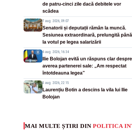
de patru-cinci zile dacă debitele vor
scădea
7 aug. 2026, 09:07
Senatorii și deputații rămân la muncă.
Sesiunea extraordinară, prelungită până
la votul pe legea salarizării
6 aug. 2026, 16:34
Ilie Bolojan evită un răspuns clar despre
averea partenerei sale: „Am respectat
întotdeauna legea”
5 aug. 2026, 22:15
Laurențiu Botin a descins la vila lui Ilie
Bolojan
MAI MULTE ȘTIRI DIN
POLITICA I