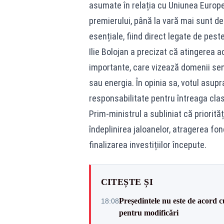
asumate în relația cu Uniunea Europe
premierului, până la vară mai sunt de 
esențiale, fiind direct legate de pest
Ilie Bolojan a precizat că atingerea
importante, care vizează domenii sens
sau energia. În opinia sa, votul asup
responsabilitate pentru întreaga clas
Prim-ministrul a subliniat că priorită
îndeplinirea jaloanelor, atragerea fon
finalizarea investițiilor începute.
CITEȘTE ȘI
Președintele nu este de acord c
18:08
pentru modificări