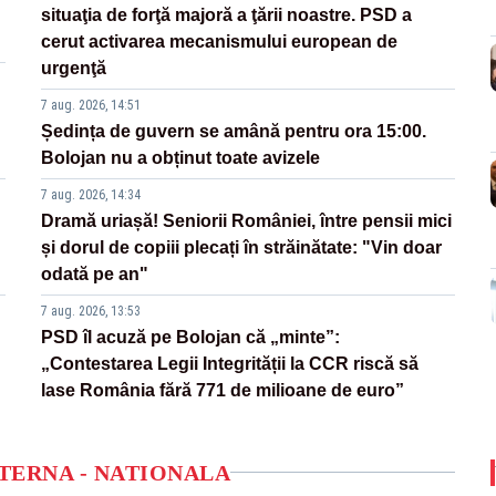
situaţia de forţă majoră a ţării noastre. PSD a
cerut activarea mecanismului european de
urgenţă
7 aug. 2026, 14:51
Ședința de guvern se amână pentru ora 15:00.
Bolojan nu a obținut toate avizele
7 aug. 2026, 14:34
Dramă uriașă! Seniorii României, între pensii mici
și dorul de copiii plecați în străinătate: "Vin doar
odată pe an"
7 aug. 2026, 13:53
PSD îl acuză pe Bolojan că „minte”:
„Contestarea Legii Integrității la CCR riscă să
lase România fără 771 de milioane de euro”
NTERNA - NATIONALA