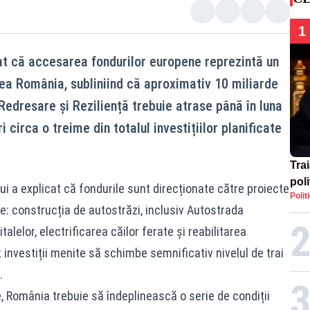
1
rat că accesarea fondurilor europene reprezintă un
rea România, subliniind că aproximativ 10 miliarde
Redresare și Reziliență trebuie atrase până în luna
circa o treime din totalul investițiilor planificate
Tra
poli
ui a explicat că fondurile sunt direcționate către proiecte
Polit
înse
e: construcția de autostrăzi, inclusiv Autostrada
Rom
alelor, electrificarea căilor ferate și reabilitarea
 investiții menite să schimbe semnificativ nivelul de trai
.
, România trebuie să îndeplinească o serie de condiții