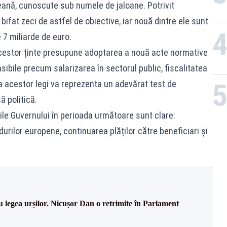
ană, cunoscute sub numele de jaloane. Potrivit
bifat zeci de astfel de obiective, iar nouă dintre ele sunt
e 7 miliarde de euro.
 acestor ținte presupune adoptarea a nouă acte normative
ibile precum salarizarea în sectorul public, fiscalitatea
ra acestor legi va reprezenta un adevărat test de
ă politică.
țile Guvernului în perioada următoare sunt clare:
durilor europene, continuarea plăților către beneficiari și
u legea urșilor. Nicușor Dan o retrimite în Parlament