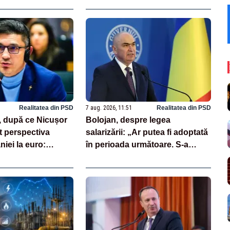
Realitatea din PSD
7 aug. 2026, 11:51
Realitatea din PSD
, după ce Nicușor
Bolojan, despre legea
t perspectiva
salarizării: „Ar putea fi adoptată
niei la euro:
în perioada următoare. S-a
ională înseamnă
întârziat depunerea din cauza
”
unor discursuri iresponsabile în
spaţiul public”