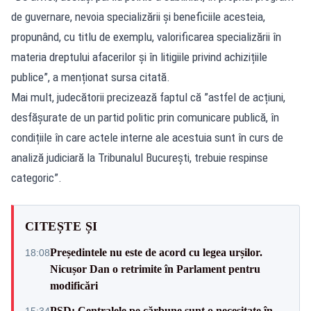
de guvernare, nevoia specializării și beneficiile acesteia,
propunând, cu titlu de exemplu, valorificarea specializării în
materia dreptului afacerilor și în litigiile privind achizițiile
publice”, a menționat sursa citată.
Mai mult, judecătorii precizează faptul că ”astfel de acțiuni,
desfășurate de un partid politic prin comunicare publică, în
condițiile în care actele interne ale acestuia sunt în curs de
analiză judiciară la Tribunalul București, trebuie respinse
categoric”.
CITEȘTE ȘI
Președintele nu este de acord cu legea urșilor.
18:08
Nicușor Dan o retrimite în Parlament pentru
modificări
PSD: Centralele pe cărbune sunt o necesitate în
15:34