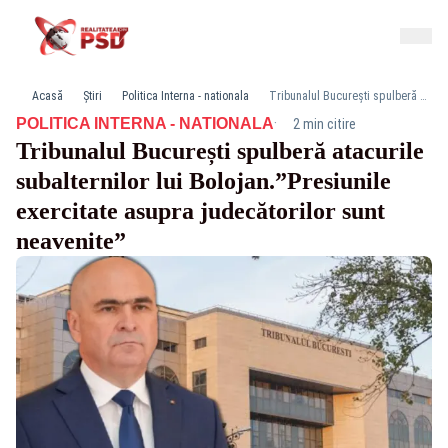
Acasă
Știri
Politica Interna - nationala
Tribunalul București spulberă atacurile subalternilor lui Bolojan.”Presiunile exercitate asupra judecătorilor sunt neavenite”
·
POLITICA INTERNA - NATIONALA
2 min citire
Tribunalul București spulberă atacurile
subalternilor lui Bolojan.”Presiunile
exercitate asupra judecătorilor sunt
neavenite”