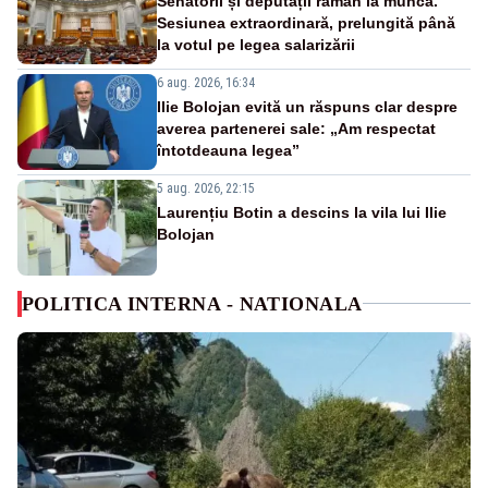
Senatorii și deputații rămân la muncă.
Sesiunea extraordinară, prelungită până
la votul pe legea salarizării
6 aug. 2026, 16:34
Ilie Bolojan evită un răspuns clar despre
averea partenerei sale: „Am respectat
întotdeauna legea”
5 aug. 2026, 22:15
Laurențiu Botin a descins la vila lui Ilie
Bolojan
POLITICA INTERNA - NATIONALA