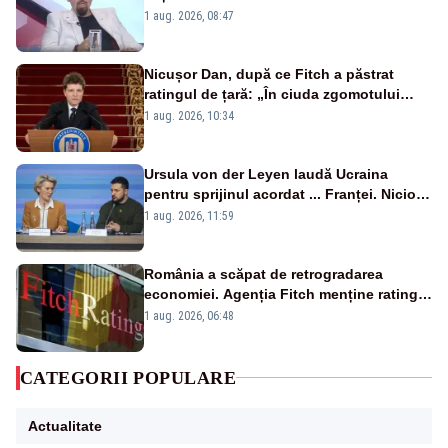
1 aug. 2026, 08:47
Nicușor Dan, după ce Fitch a păstrat
ratingul de țară: „În ciuda zgomotului
politic, România funcționează”
1 aug. 2026, 10:34
Ursula von der Leyen laudă Ucraina
pentru sprijinul acordat ... Franței. Nicio
reacție privind ajutorul energetic promis
1 aug. 2026, 11:59
României
România a scăpat de retrogradarea
economiei. Agenția Fitch menține ratingul
„BBB-” cu perspectivă negativă
1 aug. 2026, 06:48
CATEGORII POPULARE
Actualitate