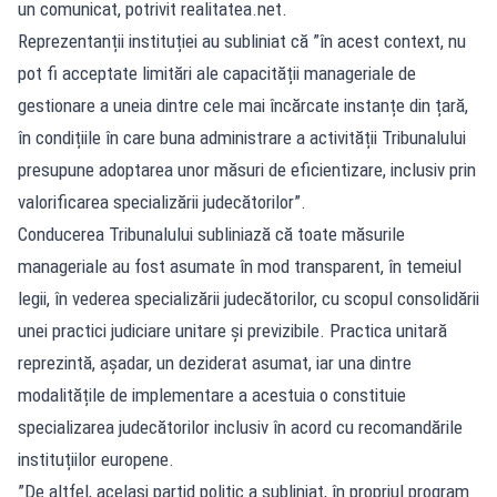
un comunicat, potrivit
realitatea.net
.
Reprezentanții instituției au subliniat că ”în acest context, nu
pot fi acceptate limitări ale capacității manageriale de
gestionare a uneia dintre cele mai încărcate instanțe din țară,
în condițiile în care buna administrare a activității Tribunalului
presupune adoptarea unor măsuri de eficientizare, inclusiv prin
valorificarea specializării judecătorilor”.
Conducerea Tribunalului subliniază că toate măsurile
manageriale au fost asumate în mod transparent, în temeiul
legii, în vederea specializării judecătorilor, cu scopul consolidării
unei practici judiciare unitare și previzibile. Practica unitară
reprezintă, așadar, un deziderat asumat, iar una dintre
modalitățile de implementare a acestuia o constituie
specializarea judecătorilor inclusiv în acord cu recomandările
instituțiilor europene.
”De altfel, același partid politic a subliniat, în propriul program