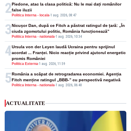
2
Piedone, atac la clasa politică: Nu le mai dați românilor
false iluzii
Politica Interna - locala
-
1 aug. 2026, 08:47
3
Nicușor Dan, după ce Fitch a păstrat ratingul de țară: „În
ciuda zgomotului politic, România funcționează”
Politica Interna - nationala
-
1 aug. 2026, 10:34
4
Ursula von der Leyen laudă Ucraina pentru sprijinul
acordat ... Franței. Nicio reacție privind ajutorul energetic
promis României
Politica Externa
-
1 aug. 2026, 11:59
5
România a scăpat de retrogradarea economiei. Agenția
Fitch menține ratingul „BBB-” cu perspectivă negativă
Politica Interna - nationala
-
1 aug. 2026, 06:48
ACTUALITATE