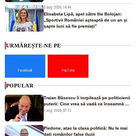
3 aug. 2026, 14:44
Elisabeta Lipă, apel către Ilie Bolojan:
„Sportivii României așteaptă de un an și
șapte luni să fie premiați”
URMĂREȘTE-NE PE
Facebook
YouTube
POPULAR
Traian Băsescu îi torpilează pe politicienii
puterii: Cine vrea să vadă ce înseamnă să
fii prost, se uită la România
1 aug. 2026, 07:13
Piedone, atac la clasa politică: Nu le mai
dați românilor false iluzii