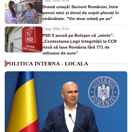
7 aug. 2026, 14:34
Dramă uriașă! Seniorii României, între
pensii mici și dorul de copiii plecați în
străinătate: "Vin doar odată pe an"
7 aug. 2026, 13:53
PSD îl acuză pe Bolojan că „minte”:
„Contestarea Legii Integrității la CCR
riscă să lase România fără 771 de
milioane de euro”
POLITICA INTERNA - LOCALA