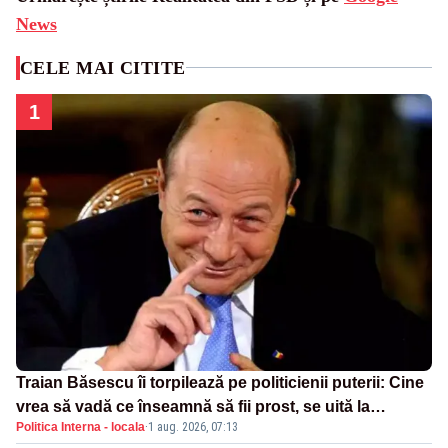
News
CELE MAI CITITE
1
Traian Băsescu îi torpilează pe politicienii puterii: Cine
vrea să vadă ce înseamnă să fii prost, se uită la
Politica Interna - locala
·
1 aug. 2026, 07:13
România