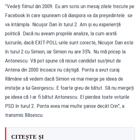
”Vedeți filmul din 2009. Eu am scris un mesaj zilele trecute pe
Facebook în care spuneam că diaspora va da președintele. se
va întâmpla. Nicușor Dan în turul 2. Am și eu experiență
politică. Dacă nu aveam propriile analize, la cum arată
lucrurile, dacă EXIT-POLL-urile sunt corecte, Nicușor Dan este
în turul 2 cu Simion, iar Simion nu are 35%. Nu mă pricep la
Antonescu. Vă pot spune că niciun candidat susținut de
Antena din 2000 încoace nu câștigă. Ponta a avut curaj.
Rămâne să vedem dacă Simion va mai merge pe ideea de
imitație a lui Georgescu. E foarte greu de bătut. Să nu mergeți
pe ideea că l-ar fi bătut Antonescu. El pierdea toate voturile
PSD în turul 2. Ponta avea mai multe șanse decât Crin”, a
transmis Băsescu.
CITEȘTE ȘI