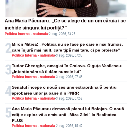
Ana Maria Păcuraru: „Ce se alege de un om căruia i se
închide singura lui portiță?”
Politica Interna - nationala
·
2 aug. 2026, 23:25
2
Miron Mitrea: „Politica nu se face pe care e mai frumos,
care înjură mai mult, care țipă mai tare, ci pe proiecte”
Politica Interna - nationala
-
3 aug. 2026, 07:35
3
Tudor Gheorghe, omagiat în Craiova. Olguța Vasilescu:
„Intenționăm să îi dăm numele lui”
Politica Interna - nationala
-
3 aug. 2026, 07:45
4
Senatul începe o nouă sesiune extraordinară pentru
aprobarea unor jaloane din PNRR
Politica Interna - nationala
-
3 aug. 2026, 07:58
5
Ana Maria Păcuraru demască planul lui Bolojan. O nouă
ediție explozivă a emisiunii „Miza Zilei” la Realitatea
PLUS
Politica Interna - nationala
-
2 aug. 2026, 15:42