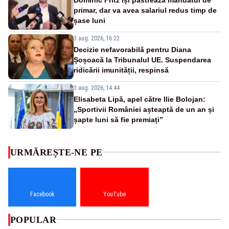
primar, dar va avea salariul redus timp de
șase luni
3 aug. 2026, 16:22
Decizie nefavorabilă pentru Diana
Șoșoacă la Tribunalul UE. Suspendarea
ridicării imunității, respinsă
3 aug. 2026, 14:44
Elisabeta Lipă, apel către Ilie Bolojan:
„Sportivii României așteaptă de un an și
șapte luni să fie premiați”
URMĂREȘTE-NE PE
Facebook
YouTube
POPULAR