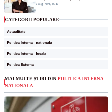
emisiunii „Miza Zilei” la Realitatea PLUS
2 aug. 2026, 15:42
CATEGORII POPULARE
Actualitate
Politica Interna - nationala
Politica Interna - locala
Politica Externa
MAI MULTE ȘTIRI DIN
POLITICA INTERNA -
NATIONALA