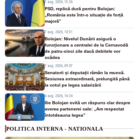
7 aug. 2026, 15:26
PSD, replică dură pentru Bolojan:
„România este într-o situație de forță
majoră”
7 aug. 2026, 10:51
Bolojan: Nivelul Dunării asigură o
funcționare a centralei de la Cernavodă
de patru-cinci zile dacă debitele vor
scădea
7 aug. 2026, 09:07
Senatorii și deputații rămân la muncă.
Sesiunea extraordinară, prelungită până
la votul pe legea salarizării
6 aug. 2026, 16:34
Ilie Bolojan evită un răspuns clar despre
averea partenerei sale: „Am respectat
întotdeauna legea”
POLITICA INTERNA - NATIONALA