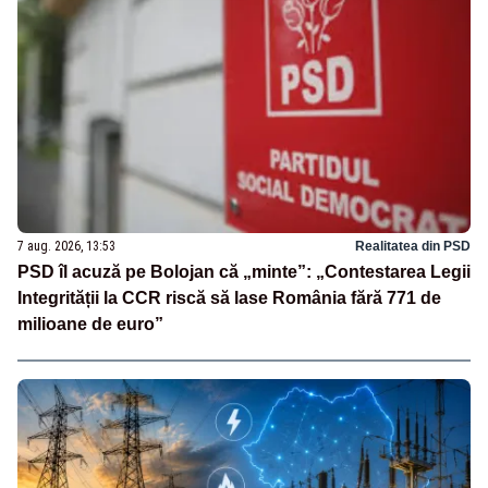
7 aug. 2026, 13:53
Realitatea din PSD
PSD îl acuză pe Bolojan că „minte”: „Contestarea Legii
Integrității la CCR riscă să lase România fără 771 de
milioane de euro”