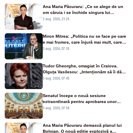
Ana Maria Păcuraru: „Ce se alege de un
om căruia i se închide singura lui
portiță?”
2 aug. 2026, 23:25
Miron Mitrea: „Politica nu se face pe care
e mai frumos, care înjură mai mult, care
țipă mai tare, ci pe proiecte”
3 aug. 2026, 07:35
Tudor Gheorghe, omagiat în Craiova.
Olguța Vasilescu: „Intenționăm să îi dăm
numele lui”
3 aug. 2026, 07:45
Senatul începe o nouă sesiune
extraordinară pentru aprobarea unor
jaloane din PNRR
3 aug. 2026, 07:58
Ana Maria Păcuraru demască planul lui
Bolojan. O nouă ediție explozivă a