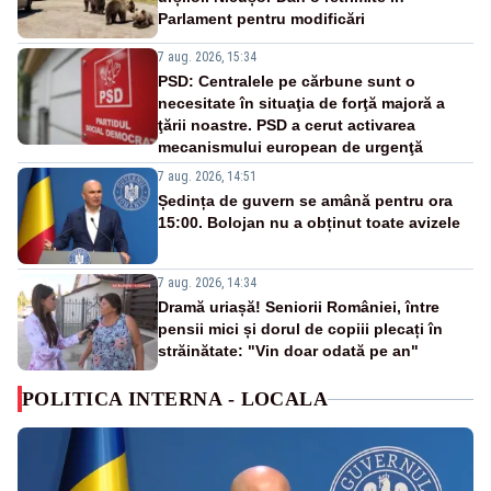
Parlament pentru modificări
7 aug. 2026, 15:34
PSD: Centralele pe cărbune sunt o
necesitate în situaţia de forţă majoră a
ţării noastre. PSD a cerut activarea
mecanismului european de urgenţă
7 aug. 2026, 14:51
Ședința de guvern se amână pentru ora
15:00. Bolojan nu a obținut toate avizele
7 aug. 2026, 14:34
Dramă uriașă! Seniorii României, între
pensii mici și dorul de copiii plecați în
străinătate: "Vin doar odată pe an"
POLITICA INTERNA - LOCALA