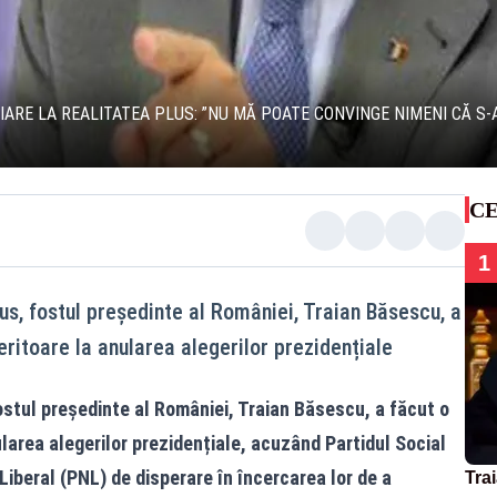
IARE LA REALITATEA PLUS: ”NU MĂ POATE CONVINGE NIMENI CĂ S-
CE
1
Plus, fostul președinte al României, Traian Băsescu, a
eritoare la anularea alegerilor prezidențiale
fostul președinte al României, Traian Băsescu, a făcut o
ularea alegerilor prezidențiale, acuzând Partidul Social
Liberal (PNL) de disperare în încercarea lor de a
Tra