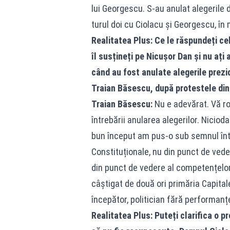
lui Georgescu. S-au anulat alegerile d
turul doi cu Ciolacu și Georgescu, în 
Realitatea Plus: Ce le răspundeți ce
îl susțineți pe Nicușor Dan și nu aț
când au fost anulate alegerile prez
Traian Băsescu, după protestele din 
Traian Băsescu:
Nu e adevărat. Vă ro
întrebării anularea alegerilor. Nicio
bun început am pus-o sub semnul într
Constituționale, nu din punct de ved
din punct de vedere al competențelor.
câștigat de două ori primăria Capital
începător, politician fără performan
Realitatea Plus: Puteți clarifica o p