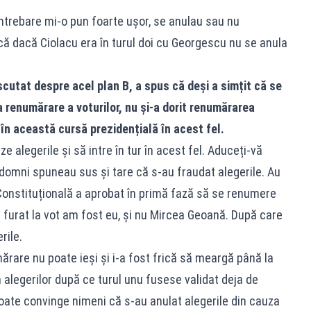
trebare mi-o pun foarte ușor, se anulau sau nu
că dacă Ciolacu era în turul doi cu Georgescu nu se anula
scutat despre acel plan B, a spus că deși a simțit că se
a renumărare a voturilor, nu și-a dorit renumărarea
 în această cursă prezidențială în acest fel.
e alegerile și să intre în tur în acest fel. Aduceți-vă
i domni spuneau sus și tare că s-au fraudat alegerile. Au
Constituțională a aprobat în primă fază să se renumere
l furat la vot am fost eu, și nu Mircea Geoană. După care
rile.
ărare nu poate ieși și i-a fost frică să meargă până la
a alegerilor după ce turul unu fusese validat deja de
oate convinge nimeni că s-au anulat alegerile din cauza