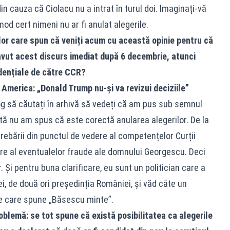
in cauza că Ciolacu nu a intrat în turul doi. Imaginați-vă
mod cert nimeni nu ar fi anulat alegerile.
lor care spun că veniți acum cu această opinie pentru că
i avut acest discurs imediat după 6 decembrie, atunci
idențiale de către CCR?
America: „Donald Trump nu-şi va revizui deciziile”
g să căutați în arhivă să vedeți că am pus sub semnul
dată nu am spus că este corectă anularea alegerilor. De la
ebării din punctul de vedere al competențelor Curții
ere al eventualelor fraude ale domnului Georgescu. Deci
 Și pentru buna clarificare, eu sunt un politician care a
ei, de două ori președinția României, și văd câte un
țe care spune „Băsescu minte”.
roblemă: se tot spune că există posibilitatea ca alegerile