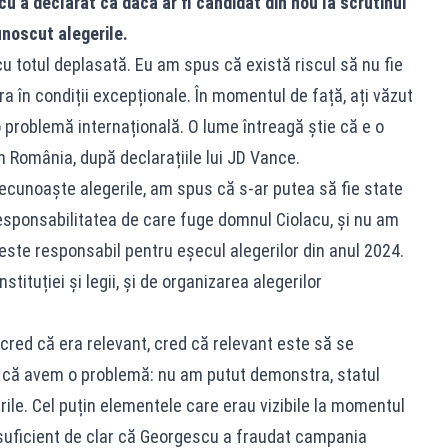
u a declarat că dacă ar fi candidat din nou la scrutinul
unoscut alegerile.
 totul deplasată. Eu am spus că există riscul să nu fie
 în condiții excepționale. În momentul de față, ați văzut
 problemă internațională. O lume întreagă știe că e o
 România, după declarațiile lui JD Vance.
cunoaște alegerile, am spus că s-ar putea să fie state
responsabilitatea de care fuge domnul Ciolacu, și nu am
este responsabil pentru eșecul alegerilor din anul 2024.
ituției și legii, și de organizarea alegerilor
cred că era relevant, cred că relevant este să se
u că avem o problemă: nu am putut demonstra, statul
ile. Cel puțin elementele care erau vizibile la momentul
 suficient de clar că Georgescu a fraudat campania