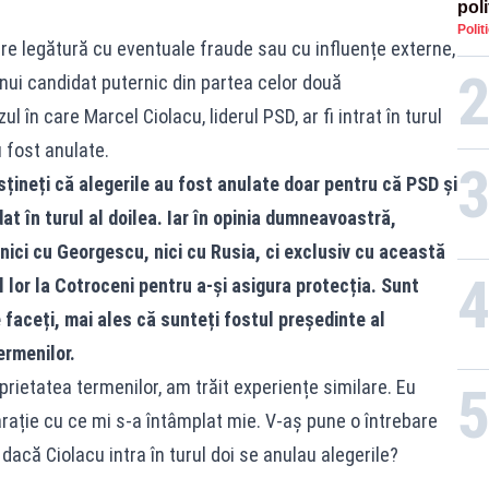
poli
Polit
înse
 are legătură cu eventuale fraude sau cu influențe externe,
Rom
unui candidat puternic din partea celor două
l în care Marcel Ciolacu, liderul PSD, ar fi intrat în turul
i fost anulate.
sțineți că alegerile au fost anulate doar pentru că PSD și
at în turul al doilea. Iar în opinia dumneavoastră,
nici cu Georgescu, nici cu Rusia, ci exclusiv cu această
 lor la Cotroceni pentru a-și asigura protecția. Sunt
 faceți, mai ales că sunteți fostul președinte al
ermenilor.
ietatea termenilor, am trăit experiențe similare. Eu
ație cu ce mi s-a întâmplat mie. V-aș pune o întrebare
 dacă Ciolacu intra în turul doi se anulau alegerile?