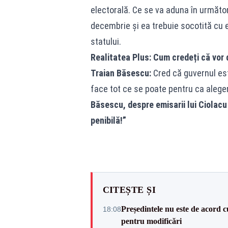
electorală. Ce se va aduna în următor
decembrie și ea trebuie socotită cu e
statului.
Realitatea Plus: Cum credeți că vor 
Traian Băsescu:
Cred că guvernul este
face tot ce se poate pentru ca aleger
Băsescu, despre emisarii lui Ciolacu
penibilă!”
CITEȘTE ȘI
Președintele nu este de acord c
18:08
pentru modificări