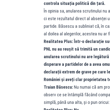
controla situația politică din țară.
În opinia sa, anularea scrutinului nu
ci este rezultatul direct al absenței 
partide. Băsescu a subliniat că, în cazu
al doilea al alegerilor, acestea nu ar f
Realitatea Plus: Într-o declarație su
PNL nu au reușit să trimită un candid
anularea scrutinului nu are legătură 
disperare a partidelor de a avea omul
declarații extrem de grave pe care le
României și aveți clar proprietatea t
Traian Băsescu:
Nu numai că am propr
observ ce se întâmplă făcând compar
simplă, până una alta, și o pun oricui:
Realitatea Plus: Nu.