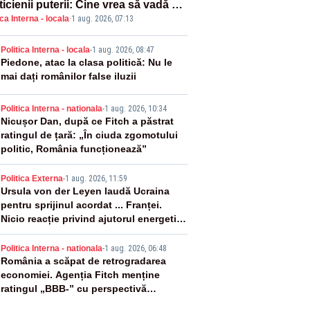
ticienii puterii: Cine vrea să vadă ce
ica Interna - locala
·
1 aug. 2026, 07:13
amnă să fii prost, se uită la
ânia
2
Politica Interna - locala
-
1 aug. 2026, 08:47
Piedone, atac la clasa politică: Nu le
mai dați românilor false iluzii
3
Politica Interna - nationala
-
1 aug. 2026, 10:34
Nicușor Dan, după ce Fitch a păstrat
ratingul de țară: „În ciuda zgomotului
politic, România funcționează”
4
Politica Externa
-
1 aug. 2026, 11:59
Ursula von der Leyen laudă Ucraina
pentru sprijinul acordat ... Franței.
Nicio reacție privind ajutorul energetic
promis României
5
Politica Interna - nationala
-
1 aug. 2026, 06:48
România a scăpat de retrogradarea
economiei. Agenția Fitch menține
ratingul „BBB-” cu perspectivă
negativă