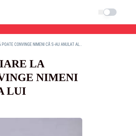
Schimba tema
TRAIAN BĂSESCU, DECLARAȚII INCENDIARE LA REALITATEA PLUS: ”NU MĂ POATE CONVINGE NIMENI CĂ S-AU ANULAT ALEGERILE DIN CAUZA LUI GEORGESCU”
IARE LA
VINGE NIMENI
A LUI