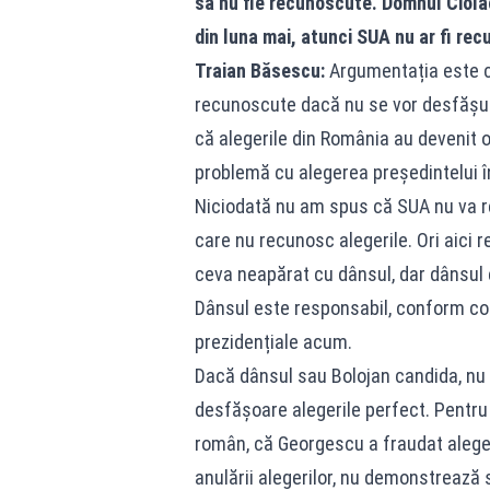
să nu fie recunoscute. Domnul Ciolac
din luna mai, atunci SUA nu ar fi rec
Traian Băsescu:
Argumentația este cu
recunoscute dacă nu se vor desfășura
că alegerile din România au devenit o
problemă cu alegerea președintelui în
Niciodată nu am spus că SUA nu va re
care nu recunosc alegerile. Ori aici 
ceva neapărat cu dânsul, dar dânsul 
Dânsul este responsabil, conform const
prezidențiale acum.
Dacă dânsul sau Bolojan candida, nu 
desfășoare alegerile perfect. Pentr
român, că Georgescu a fraudat aleger
anulării alegerilor, nu demonstrează