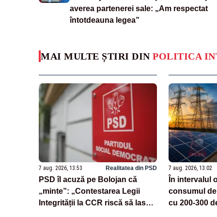
averea partenerei sale: „Am respectat
întotdeauna legea”
MAI MULTE ȘTIRI DIN
POLITICA I
7 aug. 2026, 13:53
Realitatea din PSD
7 aug. 2026, 13:02
PSD îl acuză pe Bolojan că
În intervalul 
„minte”: „Contestarea Legii
consumul de 
Integrității la CCR riscă să lase
cu 200-300 d
România fără 771 de milioane