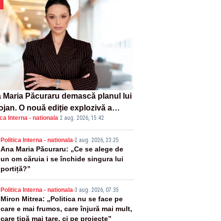
 Maria Păcuraru demască planul lui
ojan. O nouă ediție explozivă a
ica Interna - nationala
·
2 aug. 2026, 15:42
iunii „Miza Zilei” la Realitatea
US
2
Politica Interna - nationala
-
2 aug. 2026, 23:25
Ana Maria Păcuraru: „Ce se alege de
un om căruia i se închide singura lui
portiță?”
3
Politica Interna - nationala
-
3 aug. 2026, 07:35
Miron Mitrea: „Politica nu se face pe
care e mai frumos, care înjură mai mult,
care țipă mai tare, ci pe proiecte”