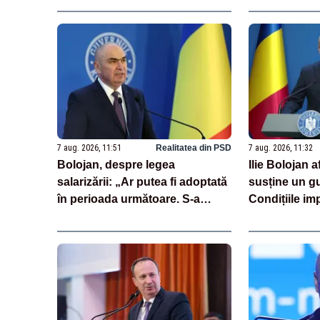
de euro”
7 aug. 2026, 11:51
Realitatea din PSD
7 aug. 2026, 11:32
Bolojan, despre legea
Ilie Bolojan 
salarizării: „Ar putea fi adoptată
susține un g
în perioada următoare. S-a
Condițiile im
întârziat depunerea din cauza
demis
unor discursuri iresponsabile în
spaţiul public”