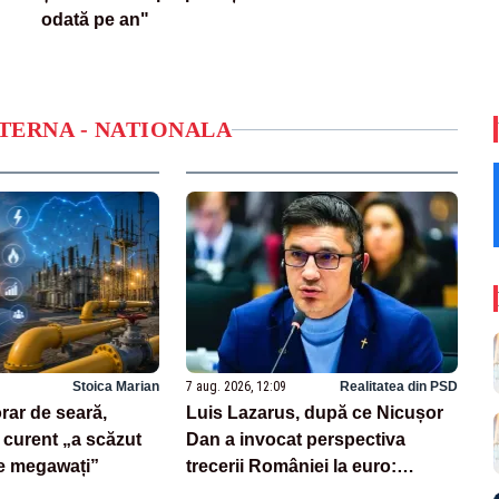
odată pe an"
NTERNA - NATIONALA
Stoica Marian
7 aug. 2026, 12:09
Realitatea din PSD
orar de seară,
Luis Lazarus, după ce Nicușor
curent „a scăzut
Dan a invocat perspectiva
e megawați”
trecerii României la euro:
„Moneda națională înseamnă