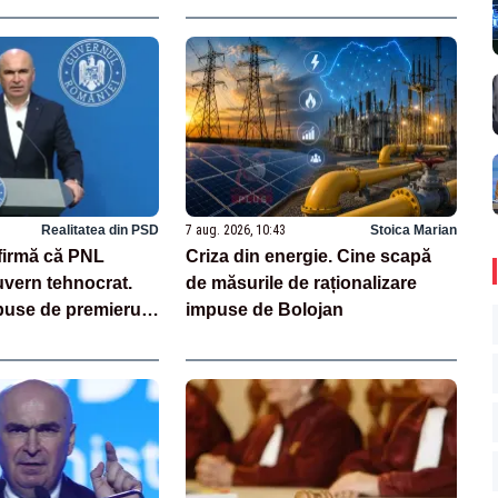
suveranitate”
Realitatea din PSD
7 aug. 2026, 10:43
Stoica Marian
afirmă că PNL
Criza din energie. Cine scapă
uvern tehnocrat.
de măsurile de raționalizare
puse de premierul
impuse de Bolojan