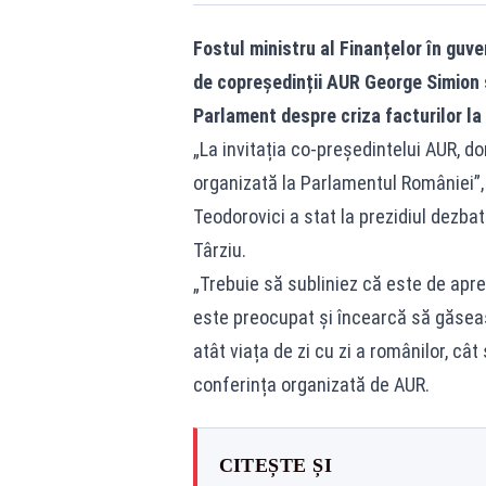
Fostul ministru al Finanțelor în guve
de copreședinții AUR George Simion ș
Parlament despre criza facturilor la
„La invitația co-președintelui AUR, d
organizată la Parlamentul României”,
Teodorovici a stat la prezidiul dezbat
Târziu.
„Trebuie să subliniez că este de apreci
este preocupat și încearcă să găsea
atât viața de zi cu zi a românilor, câ
conferința organizată de AUR.
CITEȘTE ȘI