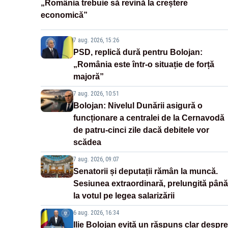
„România trebuie să revină la creștere
economică”
7 aug. 2026, 15:26
PSD, replică dură pentru Bolojan:
„România este într-o situație de forță
majoră”
7 aug. 2026, 10:51
Bolojan: Nivelul Dunării asigură o
funcționare a centralei de la Cernavodă
de patru-cinci zile dacă debitele vor
scădea
7 aug. 2026, 09:07
Senatorii și deputații rămân la muncă.
Sesiunea extraordinară, prelungită până
la votul pe legea salarizării
6 aug. 2026, 16:34
Ilie Bolojan evită un răspuns clar despre