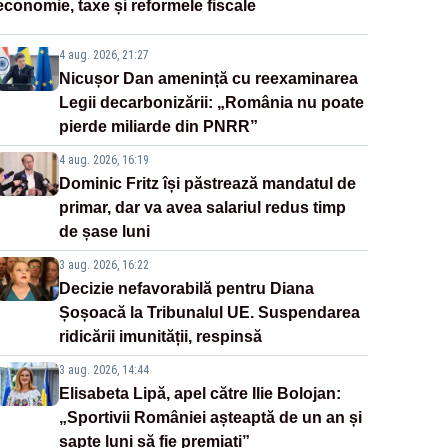
economie, taxe și reformele fiscale
4 aug. 2026, 21:27
Nicușor Dan amenință cu reexaminarea
Legii decarbonizării: „România nu poate
pierde miliarde din PNRR”
4 aug. 2026, 16:19
Dominic Fritz își păstrează mandatul de
primar, dar va avea salariul redus timp
de șase luni
3 aug. 2026, 16:22
Decizie nefavorabilă pentru Diana
Șoșoacă la Tribunalul UE. Suspendarea
ridicării imunității, respinsă
3 aug. 2026, 14:44
Elisabeta Lipă, apel către Ilie Bolojan:
„Sportivii României așteaptă de un an și
șapte luni să fie premiați”