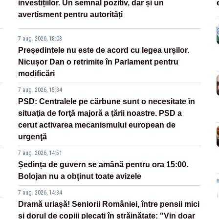
investițiilor. Un semnal pozitiv, dar și un
avertisment pentru autorități
7 aug. 2026, 18:08
Președintele nu este de acord cu legea urșilor.
Nicușor Dan o retrimite în Parlament pentru
modificări
7 aug. 2026, 15:34
PSD: Centralele pe cărbune sunt o necesitate în
situaţia de forţă majoră a ţării noastre. PSD a
cerut activarea mecanismului european de
urgenţă
7 aug. 2026, 14:51
Ședința de guvern se amână pentru ora 15:00.
Bolojan nu a obținut toate avizele
7 aug. 2026, 14:34
Dramă uriașă! Seniorii României, între pensii mici
și dorul de copiii plecați în străinătate: "Vin doar