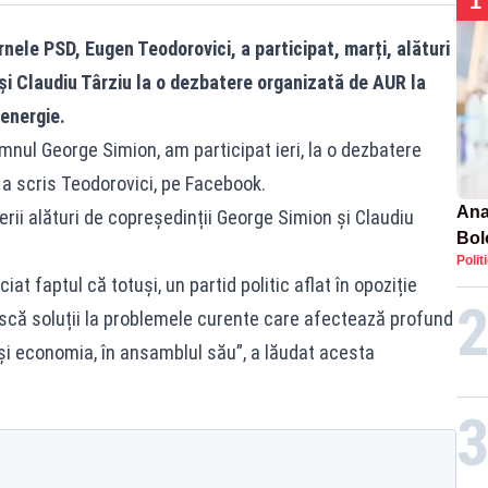
1
rnele PSD, Eugen Teodorovici, a participat, marți, alături
i Claudiu Târziu la o dezbatere organizată de AUR la
 energie.
omnul George Simion, am participat ieri, la o dezbatere
 a scris Teodorovici, pe Facebook.
Ana
erii alături de copreședinții George Simion și Claudiu
Bol
Polit
emis
at faptul că totuși, un partid politic aflat în opoziție
PL
scă soluții la problemele curente care afectează profund
t și economia, în ansamblul său”, a lăudat acesta