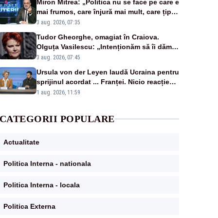
Miron Mitrea: „Politica nu se face pe care e
mai frumos, care înjură mai mult, care țipă
mai tare, ci pe proiecte”
3 aug. 2026, 07:35
Tudor Gheorghe, omagiat în Craiova.
Olguța Vasilescu: „Intenționăm să îi dăm
numele lui”
3 aug. 2026, 07:45
Ursula von der Leyen laudă Ucraina pentru
sprijinul acordat ... Franței. Nicio reacție
privind ajutorul energetic promis României
1 aug. 2026, 11:59
CATEGORII POPULARE
Actualitate
Politica Interna - nationala
Politica Interna - locala
Politica Externa