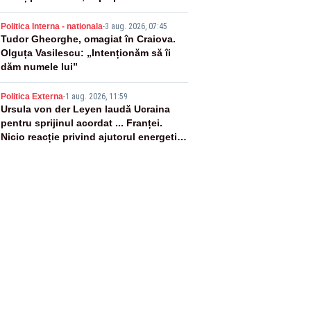
4
Politica Interna - nationala
-
3 aug. 2026, 07:45
Tudor Gheorghe, omagiat în Craiova.
Olguța Vasilescu: „Intenționăm să îi
dăm numele lui”
5
Politica Externa
-
1 aug. 2026, 11:59
Ursula von der Leyen laudă Ucraina
pentru sprijinul acordat ... Franței.
Nicio reacție privind ajutorul energetic
promis României