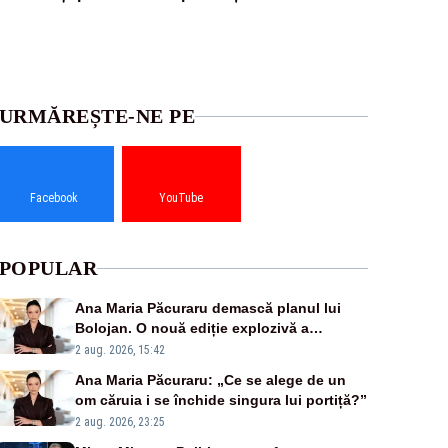
URMĂREȘTE-NE PE
Facebook
YouTube
POPULAR
Ana Maria Păcuraru demască planul lui
Bolojan. O nouă ediție explozivă a
emisiunii „Miza Zilei” la Realitatea PLUS
2 aug. 2026, 15:42
Ana Maria Păcuraru: „Ce se alege de un
om căruia i se închide singura lui portiță?”
2 aug. 2026, 23:25