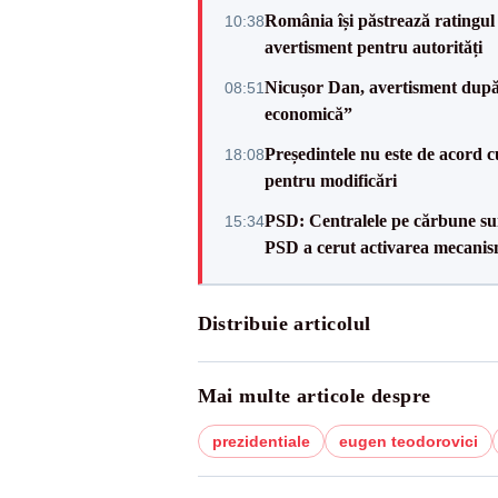
România își păstrează ratingul 
10:38
avertisment pentru autorități
Nicușor Dan, avertisment după 
08:51
economică”
Președintele nu este de acord c
18:08
pentru modificări
PSD: Centralele pe cărbune sunt
15:34
PSD a cerut activarea mecanis
Distribuie articolul
Mai multe articole despre
prezidentiale
eugen teodorovici