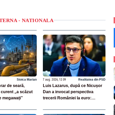
NTERNA - NATIONALA
Stoica Marian
7 aug. 2026, 12:09
Realitatea din PSD
orar de seară,
Luis Lazarus, după ce Nicușor
curent „a scăzut
Dan a invocat perspectiva
e megawați”
trecerii României la euro:
„Moneda națională înseamnă
suveranitate”