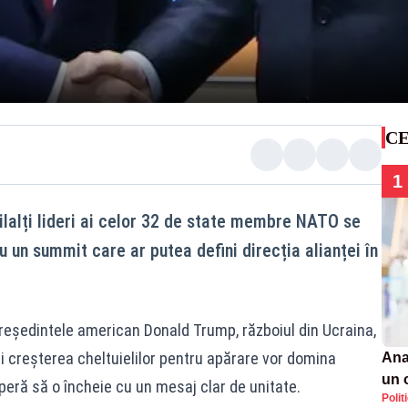
CE
1
ilalți lideri ai celor 32 de state membre NATO se
 un summit care ar putea defini direcția alianței în
președintele american Donald Trump, războiul din Ucraina,
 creșterea cheltuielilor pentru apărare vor domina
Ana
un 
speră să o încheie cu un mesaj clar de unitate.
Polit
por