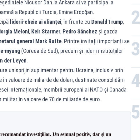
eședintele Nicusor Dan la Ankara si va participa la
amnă a Republicii Turcia, Emine Erdoğan.
icipă
liderii-cheie ai alianței
, în frunte cu
Donald Trump
,
iorgia Meloni
,
Keir Starmer
,
Pedro Sánchez
și gazda
retarul general Mark Rutte
. Printre invitații importanți se
ae-myung
(Coreea de Sud), precum și liderii instituțiilor
n der Leyen
.
ra un sprijin suplimentar pentru Ucraina, inclusiv prin
în valoare de miliarde de dolari, destinate consolidării
t presei internaționale, membrii europeni ai NATO și Canada
 militar în valoare de 70 de miliarde de euro.
recomandat investițiilor. Un semnal pozitiv, dar și un