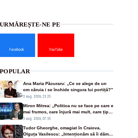
URMĂREȘTE-NE PE
Facebook
YouTube
POPULAR
Ana Maria Păcuraru: „Ce se alege de un
om căruia i se închide singura lui portiță?”
2 aug. 2026, 23:25
Miron Mitrea: „Politica nu se face pe care e
mai frumos, care înjură mai mult, care țipă
mai tare, ci pe proiecte”
3 aug. 2026, 07:35
Tudor Gheorghe, omagiat în Craiova.
Olguța Vasilescu: „Intenționăm să îi dăm