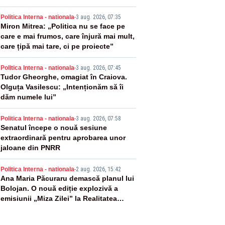
2
Politica Interna - nationala
-
3 aug. 2026, 07:35
Miron Mitrea: „Politica nu se face pe
care e mai frumos, care înjură mai mult,
care țipă mai tare, ci pe proiecte”
3
Politica Interna - nationala
-
3 aug. 2026, 07:45
Tudor Gheorghe, omagiat în Craiova.
Olguța Vasilescu: „Intenționăm să îi
dăm numele lui”
4
Politica Interna - nationala
-
3 aug. 2026, 07:58
Senatul începe o nouă sesiune
extraordinară pentru aprobarea unor
jaloane din PNRR
5
Politica Interna - nationala
-
2 aug. 2026, 15:42
Ana Maria Păcuraru demască planul lui
Bolojan. O nouă ediție explozivă a
emisiunii „Miza Zilei” la Realitatea
PLUS