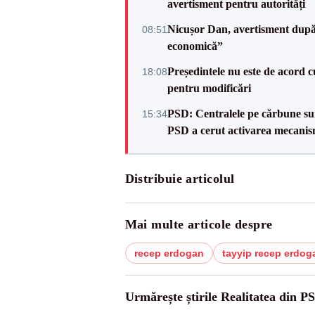
avertisment pentru autorități
Nicușor Dan, avertisment după 
08:51
economică”
Președintele nu este de acord c
18:08
pentru modificări
PSD: Centralele pe cărbune sunt
15:34
PSD a cerut activarea mecanis
Distribuie articolul
Mai multe articole despre
recep erdogan
tayyip recep erdog
Urmărește știrile Realitatea din P