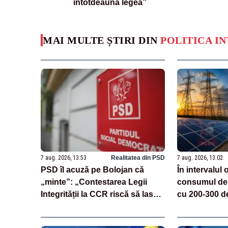
întotdeauna legea”
MAI MULTE ȘTIRI DIN
POLITICA I
7 aug. 2026, 13:53
Realitatea din PSD
7 aug. 2026, 13:02
PSD îl acuză pe Bolojan că
În intervalul 
„minte”: „Contestarea Legii
consumul de 
Integrității la CCR riscă să lase
cu 200-300 d
România fără 771 de milioane
de euro”