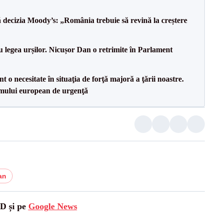
decizia Moody’s: „România trebuie să revină la creștere
u legea urșilor. Nicușor Dan o retrimite în Parlament
 o necesitate în situaţia de forţă majoră a ţării noastre.
mului european de urgenţă
an
SD și pe
Google News