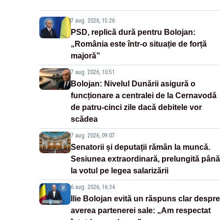
7 aug. 2026, 15:26
PSD, replică dură pentru Bolojan:
„România este într-o situație de forță
majoră”
7 aug. 2026, 10:51
Bolojan: Nivelul Dunării asigură o
funcționare a centralei de la Cernavodă
de patru-cinci zile dacă debitele vor
scădea
7 aug. 2026, 09:07
Senatorii și deputații rămân la muncă.
Sesiunea extraordinară, prelungită până
la votul pe legea salarizării
6 aug. 2026, 16:34
Ilie Bolojan evită un răspuns clar despre
averea partenerei sale: „Am respectat