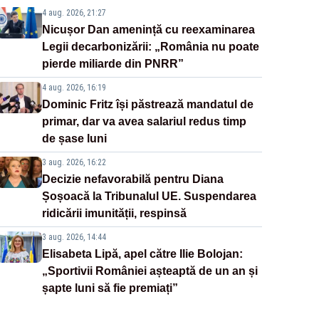
4 aug. 2026, 21:27
Nicușor Dan amenință cu reexaminarea
Legii decarbonizării: „România nu poate
pierde miliarde din PNRR”
4 aug. 2026, 16:19
Dominic Fritz își păstrează mandatul de
primar, dar va avea salariul redus timp
de șase luni
3 aug. 2026, 16:22
Decizie nefavorabilă pentru Diana
Șoșoacă la Tribunalul UE. Suspendarea
ridicării imunității, respinsă
3 aug. 2026, 14:44
Elisabeta Lipă, apel către Ilie Bolojan:
„Sportivii României așteaptă de un an și
șapte luni să fie premiați”