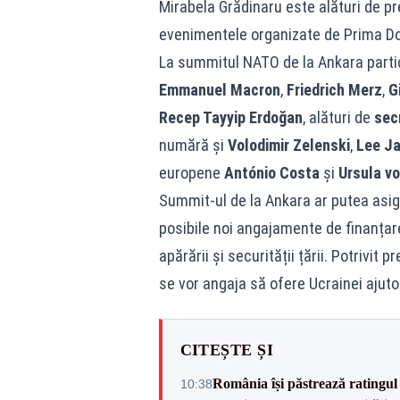
Mirabela Grădinaru este alături de pr
evenimentele organizate de Prima Do
La summitul NATO de la Ankara part
Emmanuel Macron
,
Friedrich Merz
,
G
Recep Tayyip Erdoğan
, alături de
sec
numără și
Volodimir Zelenski
,
Lee J
europene
António Costa
și
Ursula vo
Summit-ul de la Ankara ar putea asigu
posibile noi angajamente de finanțare 
apărării și securității țării. Potrivi
se vor angaja să ofere Ucrainei ajutor
CITEȘTE ȘI
România își păstrează ratingul 
10:38