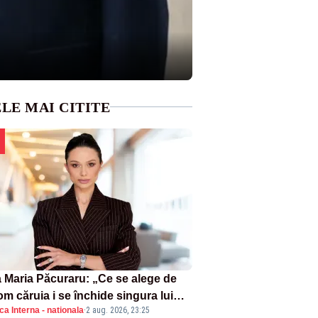
LE MAI CITITE
 Maria Păcuraru: „Ce se alege de
om căruia i se închide singura lui
ica Interna - nationala
·
2 aug. 2026, 23:25
tiță?”