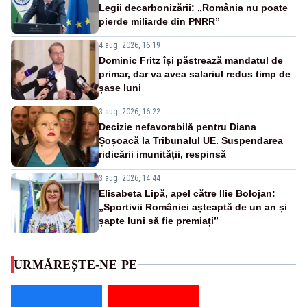
Legii decarbonizării: „România nu poate
pierde miliarde din PNRR”
4 aug. 2026, 16:19
Dominic Fritz își păstrează mandatul de
primar, dar va avea salariul redus timp de
șase luni
3 aug. 2026, 16:22
Decizie nefavorabilă pentru Diana
Șoșoacă la Tribunalul UE. Suspendarea
ridicării imunității, respinsă
3 aug. 2026, 14:44
Elisabeta Lipă, apel către Ilie Bolojan:
„Sportivii României așteaptă de un an și
șapte luni să fie premiați”
URMĂREȘTE-NE PE