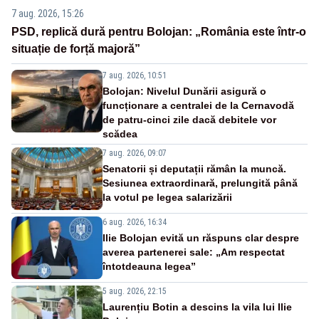
7 aug. 2026, 15:26
PSD, replică dură pentru Bolojan: „România este într-o
situație de forță majoră”
7 aug. 2026, 10:51
Bolojan: Nivelul Dunării asigură o
funcționare a centralei de la Cernavodă
de patru-cinci zile dacă debitele vor
scădea
7 aug. 2026, 09:07
Senatorii și deputații rămân la muncă.
Sesiunea extraordinară, prelungită până
la votul pe legea salarizării
6 aug. 2026, 16:34
Ilie Bolojan evită un răspuns clar despre
averea partenerei sale: „Am respectat
întotdeauna legea”
5 aug. 2026, 22:15
Laurențiu Botin a descins la vila lui Ilie