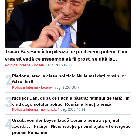
Traian Băsescu îi torpilează pe politicienii puterii: Cine
vrea să vadă ce înseamnă să fii prost, se uită la
Politica Interna - locala
·
1 aug. 2026, 07:13
România
2
Piedone, atac la clasa politică: Nu le mai dați românilor
false iluzii
Politica Interna - locala
-
1 aug. 2026, 08:47
3
Nicușor Dan, după ce Fitch a păstrat ratingul de țară: „În
ciuda zgomotului politic, România funcționează”
Politica Interna - nationala
-
1 aug. 2026, 10:34
4
Ursula von der Leyen laudă Ucraina pentru sprijinul
acordat ... Franței. Nicio reacție privind ajutorul energetic
promis României