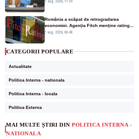
reacție privind ajutorul energetic promis
1 aug. 2026, 11:59
României
România a scăpat de retrogradarea
economiei. Agenția Fitch menține ratingul
„BBB-” cu perspectivă negativă
1 aug. 2026, 06:48
CATEGORII POPULARE
Actualitate
Politica Interna - nationala
Politica Interna - locala
Politica Externa
MAI MULTE ȘTIRI DIN
POLITICA INTERNA -
NATIONALA