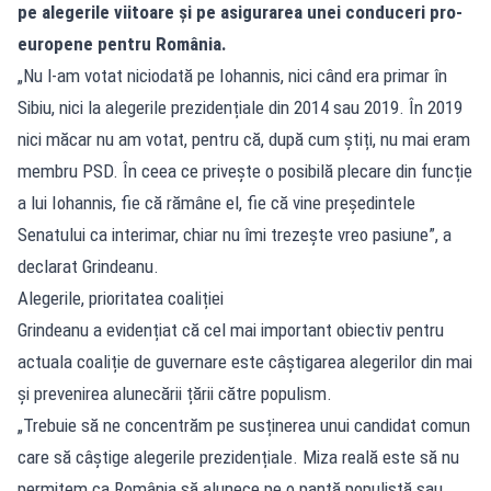
pe alegerile viitoare și pe asigurarea unei conduceri pro-
europene pentru România.
„Nu l-am votat niciodată pe Iohannis, nici când era primar în
Sibiu, nici la alegerile prezidențiale din 2014 sau 2019. În 2019
nici măcar nu am votat, pentru că, după cum știți, nu mai eram
membru PSD. În ceea ce privește o posibilă plecare din funcție
a lui Iohannis, fie că rămâne el, fie că vine președintele
Senatului ca interimar, chiar nu îmi trezește vreo pasiune”, a
declarat Grindeanu.
Alegerile, prioritatea coaliției
Grindeanu a evidențiat că cel mai important obiectiv pentru
actuala coaliție de guvernare este câștigarea alegerilor din mai
și prevenirea alunecării țării către populism.
„Trebuie să ne concentrăm pe susținerea unui candidat comun
care să câștige alegerile prezidențiale. Miza reală este să nu
permitem ca România să alunece pe o pantă populistă sau