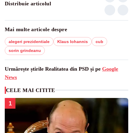
Distribuie articolul
Mai multe articole despre
alegeri prezidentiale
Klaus Iohannis
cub
sorin grindeanu
Urmărește știrile Realitatea din PSD și pe
Google
News
CELE MAI CITITE
1