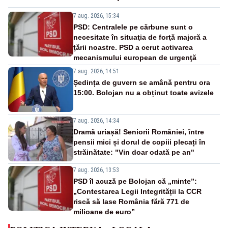
7 aug. 2026, 15:34
PSD: Centralele pe cărbune sunt o
necesitate în situaţia de forţă majoră a
ţării noastre. PSD a cerut activarea
mecanismului european de urgenţă
7 aug. 2026, 14:51
Ședința de guvern se amână pentru ora
15:00. Bolojan nu a obținut toate avizele
7 aug. 2026, 14:34
Dramă uriașă! Seniorii României, între
pensii mici și dorul de copiii plecați în
străinătate: "Vin doar odată pe an"
7 aug. 2026, 13:53
PSD îl acuză pe Bolojan că „minte”:
„Contestarea Legii Integrității la CCR
riscă să lase România fără 771 de
milioane de euro”