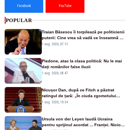
Facebook
YouTube
POPULAR
Traian Băsescu îi torpilează pe politicienii
puterii: Cine vrea să vadă ce înseamnă să
fii prost, se uită la România
1 aug. 2026, 07:13
Piedone, atac la clasa politică: Nu le mai
dați românilor false iluzii
1 aug. 2026, 08:47
Nicușor Dan, după ce Fitch a păstrat
ratingul de țară: „În ciuda zgomotului
politic, România funcționează”
1 aug. 2026, 10:34
Ursula von der Leyen laudă Ucraina
pentru sprijinul acordat ... Franței. Nicio