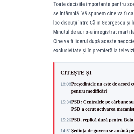
Toate deciziile importante pentru so
se întâmplă. Vă spunem cine va fi can
loc discuții între Călin Georgescu și li
Minutul de aur s-a înregistrat marți l
Cine va fi liderul după aceste negocie
exclusivitate și în premieră la televi
CITEȘTE ȘI
Președintele nu este de acord c
18:08
pentru modificări
PSD: Centralele pe cărbune sunt
15:34
PSD a cerut activarea mecanis
PSD, replică dură pentru Boloj
15:26
Ședința de guvern se amână pen
14:51