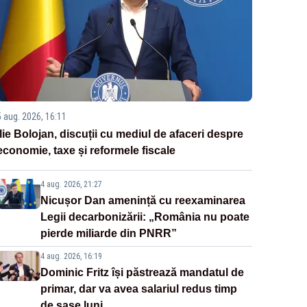
5 aug. 2026, 16:11
Ilie Bolojan, discuții cu mediul de afaceri despre
economie, taxe și reformele fiscale
4 aug. 2026, 21:27
Nicușor Dan amenință cu reexaminarea
Legii decarbonizării: „România nu poate
pierde miliarde din PNRR”
4 aug. 2026, 16:19
Dominic Fritz își păstrează mandatul de
primar, dar va avea salariul redus timp
de șase luni