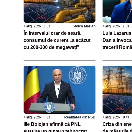
7 aug. 2026, 13:02
Stoica Marian
7 aug. 2026, 12:09
În intervalul orar de seară,
Luis Lazarus
consumul de curent „a scăzut
Dan a invoca
cu 200-300 de megawați”
trecerii Româ
„Moneda naț
suveranitate
7 aug. 2026, 11:32
Realitatea din PSD
7 aug. 2026, 10:43
Ilie Bolojan afirmă că PNL
Criza din ene
susține un guvern tehnocrat.
de măsurile d