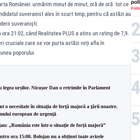
poli
arta României: urmărim minut de minut, oră de oră tot ce
Polit
înse
didatul suveranist ales în scurt timp, pentru că astăzi au
Rom
derii suveraniști.
a ora 21:02, când Realitatea PLUS a atins un rating de 7,9.
ri cruciale care se vor purta astăzi veți afla în
ziunea poporului.
u legea urșilor. Nicușor Dan o retrimite în Parlament
 o necesitate în situaţia de forţă majoră a ţării noastre.
mului european de urgenţă
an: „România este într-o situație de forță majoră”
tru ora 15:00. Bolojan nu a obținut toate avizele