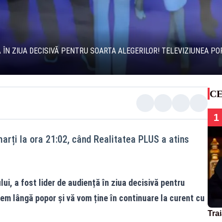
Ă ÎN ZIUA DECISIVĂ PENTRU SOARTA ALEGERILOR! TELEVIZIUNEA PO
CE
1
marți la ora 21:02, când Realitatea PLUS a atins
lui, a fost lider de
audiență
în ziua decisivă pentru
tem lângă popor și vă vom ține în continuare la curent cu
Tra