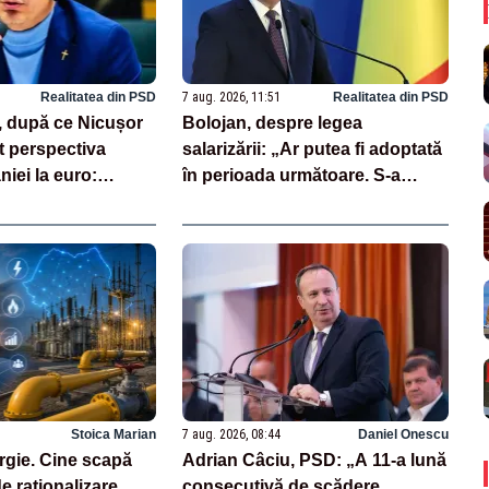
Realitatea din PSD
7 aug. 2026, 11:51
Realitatea din PSD
, după ce Nicușor
Bolojan, despre legea
t perspectiva
salarizării: „Ar putea fi adoptată
niei la euro:
în perioada următoare. S-a
ională înseamnă
întârziat depunerea din cauza
”
unor discursuri iresponsabile în
spaţiul public”
Stoica Marian
7 aug. 2026, 08:44
Daniel Onescu
rgie. Cine scapă
Adrian Câciu, PSD: „A 11-a lună
e raționalizare
consecutivă de scădere