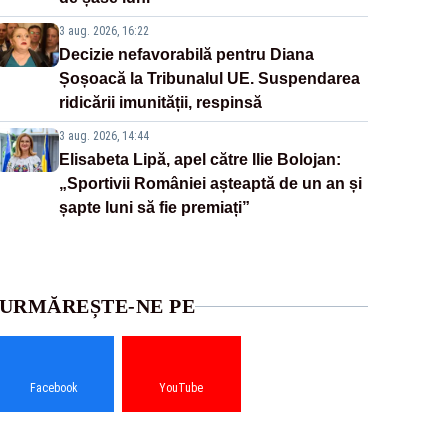
3 aug. 2026, 16:22
Decizie nefavorabilă pentru Diana
Șoșoacă la Tribunalul UE. Suspendarea
ridicării imunității, respinsă
3 aug. 2026, 14:44
Elisabeta Lipă, apel către Ilie Bolojan:
„Sportivii României așteaptă de un an și
șapte luni să fie premiați”
URMĂREȘTE-NE PE
Facebook
YouTube