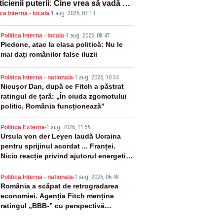
ticienii puterii: Cine vrea să vadă ce
ica Interna - locala
·
1 aug. 2026, 07:13
amnă să fii prost, se uită la
ânia
2
Politica Interna - locala
-
1 aug. 2026, 08:47
Piedone, atac la clasa politică: Nu le
mai dați românilor false iluzii
3
Politica Interna - nationala
-
1 aug. 2026, 10:34
Nicușor Dan, după ce Fitch a păstrat
ratingul de țară: „În ciuda zgomotului
politic, România funcționează”
4
Politica Externa
-
1 aug. 2026, 11:59
Ursula von der Leyen laudă Ucraina
pentru sprijinul acordat ... Franței.
Nicio reacție privind ajutorul energetic
promis României
5
Politica Interna - nationala
-
1 aug. 2026, 06:48
România a scăpat de retrogradarea
economiei. Agenția Fitch menține
ratingul „BBB-” cu perspectivă
negativă