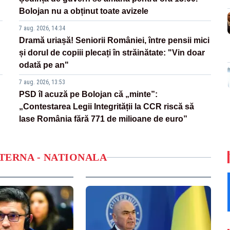
Bolojan nu a obținut toate avizele
7 aug. 2026, 14:34
Dramă uriașă! Seniorii României, între pensii mici
și dorul de copiii plecați în străinătate: "Vin doar
odată pe an"
7 aug. 2026, 13:53
PSD îl acuză pe Bolojan că „minte”:
„Contestarea Legii Integrității la CCR riscă să
lase România fără 771 de milioane de euro”
NTERNA - NATIONALA