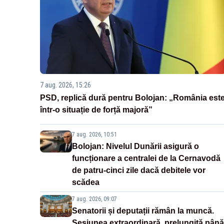
7 aug. 2026, 15:26
PSD, replică dură pentru Bolojan: „România est
într-o situație de forță majoră”
7 aug. 2026, 10:51
Bolojan: Nivelul Dunării asigură o
funcționare a centralei de la Cernavodă
de patru-cinci zile dacă debitele vor
scădea
7 aug. 2026, 09:07
Senatorii și deputații rămân la muncă.
Sesiunea extraordinară, prelungită până