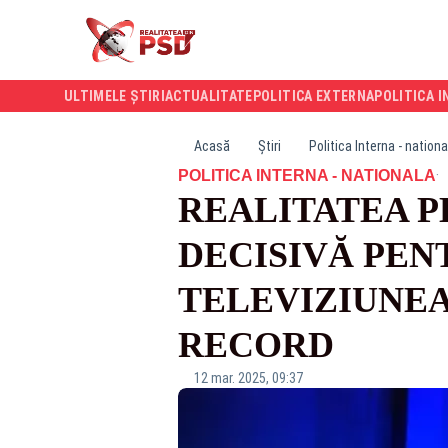
ULTIMELE ȘTIRI
ACTUALITATE
POLITICA EXTERNA
POLITICA I
Acasă
Știri
Politica Interna - nationa
·
POLITICA INTERNA - NATIONALA
REALITATEA PL
DECISIVĂ PEN
TELEVIZIUNEA
RECORD
12 mar. 2025, 09:37