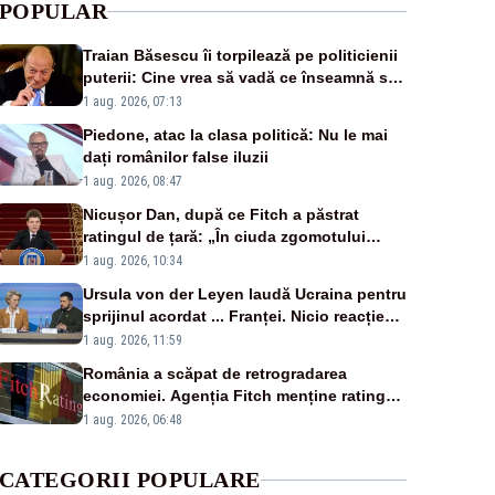
POPULAR
Traian Băsescu îi torpilează pe politicienii
puterii: Cine vrea să vadă ce înseamnă să
fii prost, se uită la România
1 aug. 2026, 07:13
Piedone, atac la clasa politică: Nu le mai
dați românilor false iluzii
1 aug. 2026, 08:47
Nicușor Dan, după ce Fitch a păstrat
ratingul de țară: „În ciuda zgomotului
politic, România funcționează”
1 aug. 2026, 10:34
Ursula von der Leyen laudă Ucraina pentru
sprijinul acordat ... Franței. Nicio reacție
privind ajutorul energetic promis României
1 aug. 2026, 11:59
România a scăpat de retrogradarea
economiei. Agenția Fitch menține ratingul
„BBB-” cu perspectivă negativă
1 aug. 2026, 06:48
CATEGORII POPULARE