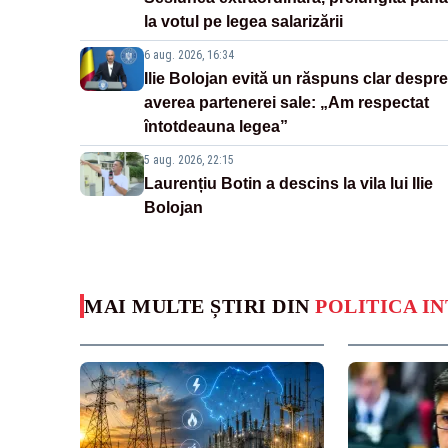
la votul pe legea salarizării
6 aug. 2026, 16:34
Ilie Bolojan evită un răspuns clar despre
averea partenerei sale: „Am respectat
întotdeauna legea”
5 aug. 2026, 22:15
Laurențiu Botin a descins la vila lui Ilie
Bolojan
MAI MULTE ȘTIRI DIN
POLITICA I