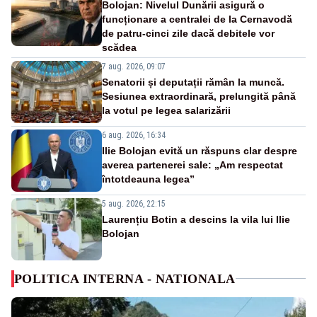
Bolojan: Nivelul Dunării asigură o
funcționare a centralei de la Cernavodă
de patru-cinci zile dacă debitele vor
scădea
7 aug. 2026, 09:07
Senatorii și deputații rămân la muncă.
Sesiunea extraordinară, prelungită până
la votul pe legea salarizării
6 aug. 2026, 16:34
Ilie Bolojan evită un răspuns clar despre
averea partenerei sale: „Am respectat
întotdeauna legea”
5 aug. 2026, 22:15
Laurențiu Botin a descins la vila lui Ilie
Bolojan
POLITICA INTERNA - NATIONALA