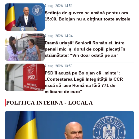
7 aug. 2026, 14:51
Ședința de guvern se amână pentru ora
15:00. Bolojan nu a obținut toate avizele
7 aug. 2026, 14:34
Dramă uriașă! Seniorii României, între
pensii mici și dorul de copiii plecați în
străinătate: "Vin doar odată pe an"
7 aug. 2026, 13:53
PSD îl acuză pe Bolojan că „minte”:
„Contestarea Legii Integrității la CCR
riscă să lase România fără 771 de
milioane de euro”
POLITICA INTERNA - LOCALA