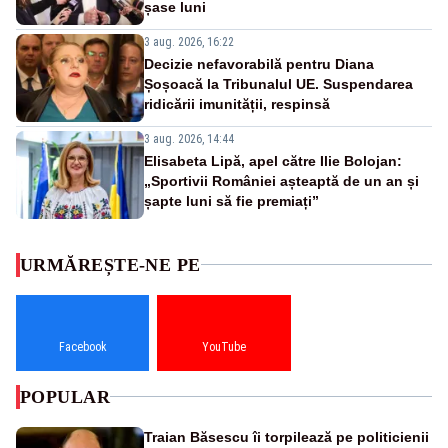
șase luni
3 aug. 2026, 16:22
Decizie nefavorabilă pentru Diana
Șoșoacă la Tribunalul UE. Suspendarea
ridicării imunității, respinsă
3 aug. 2026, 14:44
Elisabeta Lipă, apel către Ilie Bolojan:
„Sportivii României așteaptă de un an și
șapte luni să fie premiați”
URMĂREȘTE-NE PE
Facebook
YouTube
POPULAR
Traian Băsescu îi torpilează pe politicienii