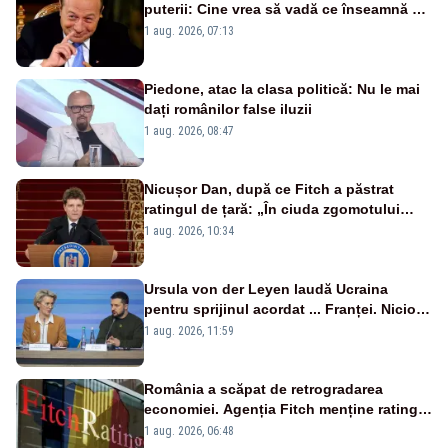
puterii: Cine vrea să vadă ce înseamnă să
fii prost, se uită la România
1 aug. 2026, 07:13
Piedone, atac la clasa politică: Nu le mai
dați românilor false iluzii
1 aug. 2026, 08:47
Nicușor Dan, după ce Fitch a păstrat
ratingul de țară: „În ciuda zgomotului
politic, România funcționează”
1 aug. 2026, 10:34
Ursula von der Leyen laudă Ucraina
pentru sprijinul acordat ... Franței. Nicio
reacție privind ajutorul energetic promis
1 aug. 2026, 11:59
României
România a scăpat de retrogradarea
economiei. Agenția Fitch menține ratingul
„BBB-” cu perspectivă negativă
1 aug. 2026, 06:48