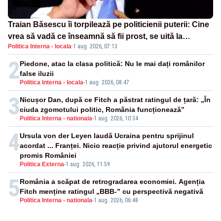
Traian Băsescu îi torpilează pe politicienii puterii: Cine
vrea să vadă ce înseamnă să fii prost, se uită la
Politica Interna - locala
·
1 aug. 2026, 07:13
România
2
Piedone, atac la clasa politică: Nu le mai dați românilor
false iluzii
Politica Interna - locala
-
1 aug. 2026, 08:47
3
Nicușor Dan, după ce Fitch a păstrat ratingul de țară: „În
ciuda zgomotului politic, România funcționează”
Politica Interna - nationala
-
1 aug. 2026, 10:34
4
Ursula von der Leyen laudă Ucraina pentru sprijinul
acordat ... Franței. Nicio reacție privind ajutorul energetic
promis României
Politica Externa
-
1 aug. 2026, 11:59
5
România a scăpat de retrogradarea economiei. Agenția
Fitch menține ratingul „BBB-” cu perspectivă negativă
Politica Interna - nationala
-
1 aug. 2026, 06:48