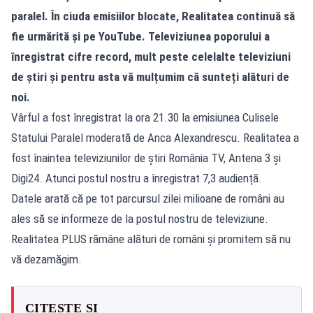
paralel. În ciuda emisiilor blocate, Realitatea continuă să
fie urmărită și pe YouTube. Televiziunea poporului a
înregistrat cifre record, mult peste celelalte televiziuni
de știri și pentru asta vă mulțumim că sunteți alături de
noi.
Vârful a fost înregistrat la ora 21.30 la emisiunea Culisele
Statului Paralel moderată de Anca Alexandrescu. Realitatea a
fost înaintea televiziunilor de știri România TV, Antena 3 și
Digi24. Atunci postul nostru a înregistrat 7,3 audiență.
Datele arată că pe tot parcursul zilei milioane de români au
ales să se informeze de la postul nostru de televiziune.
Realitatea PLUS rămâne alături de români și promitem să nu
vă dezamăgim.
CITEȘTE ȘI