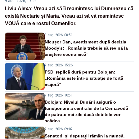
9 aug. 2026, 17:46
Liviu Alexa: Vreau azi sǎ îi reamintesc lui Dumnezeu cǎ
existǎ Nectarie şi Maria. Vreau azi sǎ vǎ reamintesc
VOUǍ care e rostul Oamenilor.
8 aug. 2026, 08:51
Nicușor Dan, avertisment după decizia
Moody’s: „România trebuie să revină la
creștere economică”
7 aug. 2026, 15:26
PSD, replică dură pentru Bolojan:
„România este într-o situație de forță
majoră”
7 aug. 2026, 10:51
Bolojan: Nivelul Dunării asigură o
funcționare a centralei de la Cernavodă
de patru-cinci zile dacă debitele vor
scădea
7 aug. 2026, 09:07
Senatorii și deputații rămân la muncă.