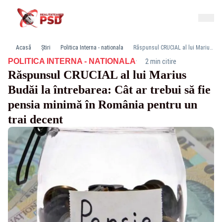
Acasă
Știri
Politica Interna - nationala
Răspunsul CRUCIAL al lui Marius Budăi la întrebarea: Cât ar trebui să fie pensia minimă în România pentru un trai decent
·
POLITICA INTERNA - NATIONALA
2 min citire
Răspunsul CRUCIAL al lui Marius
Budăi la întrebarea: Cât ar trebui să fie
pensia minimă în România pentru un
trai decent