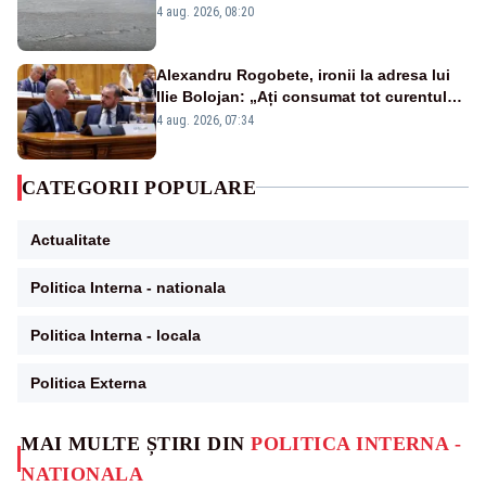
asupra pericolului
4 aug. 2026, 08:20
Alexandru Rogobete, ironii la adresa lui
Ilie Bolojan: „Ați consumat tot curentul
urmărind șobolani imaginari”
4 aug. 2026, 07:34
CATEGORII POPULARE
Actualitate
Politica Interna - nationala
Politica Interna - locala
Politica Externa
MAI MULTE ȘTIRI DIN
POLITICA INTERNA -
NATIONALA