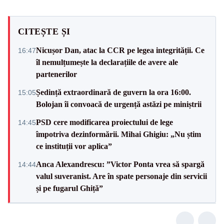
CITEȘTE ȘI
Nicușor Dan, atac la CCR pe legea integrității. Ce
16:47
îl nemulțumește la declarațiile de avere ale
partenerilor
Ședință extraordinară de guvern la ora 16:00.
15:05
Bolojan îi convoacă de urgență astăzi pe miniștrii
PSD cere modificarea proiectului de lege
14:45
împotriva dezinformării. Mihai Ghigiu: „Nu știm
ce instituții vor aplica”
Anca Alexandrescu: ”Victor Ponta vrea să spargă
14:44
valul suveranist. Are în spate personaje din servicii
și pe fugarul Ghiță”