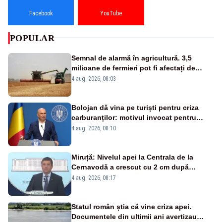
Facebook
YouTube
POPULAR
Semnal de alarmă în agricultură. 3,5
milioane de fermieri pot fi afectați de
strategia pentru conservarea
4 aug. 2026, 08:03
biodiversității
Bolojan dă vina pe turiști pentru criza
carburanților: motivul invocat pentru
scumpirile de la pompă
4 aug. 2026, 08:10
Miruță: Nivelul apei la Centrala de la
Cernavodă a crescut cu 2 cm după
intervenția de pe Brațul Bala
4 aug. 2026, 08:17
Statul român știa că vine criza apei.
Documentele din ultimii ani avertizau