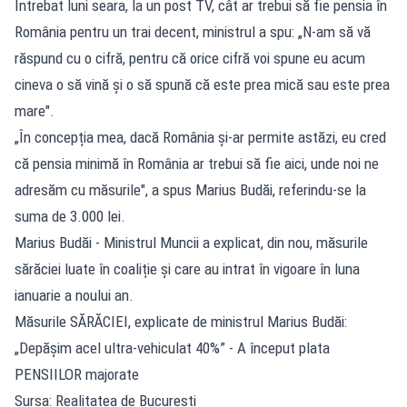
Întrebat luni seara, la un post TV, cât ar trebui să fie pensia în
România pentru un trai decent, ministrul a spu: „N-am să vă
răspund cu o cifră, pentru că orice cifră voi spune eu acum
cineva o să vină și o să spună că este prea mică sau este prea
mare".
„În concepția mea, dacă România și-ar permite astăzi, eu cred
că pensia minimă în România ar trebui să fie aici, unde noi ne
adresăm cu măsurile", a spus Marius Budăi, referindu-se la
suma de 3.000 lei.
Marius Budăi - Ministrul Muncii a explicat, din nou, măsurile
sărăciei luate în coaliție și care au intrat în vigoare în luna
ianuarie a noului an.
Măsurile SĂRĂCIEI, explicate de ministrul Marius Budăi:
„Depăşim acel ultra-vehiculat 40%” - A început plata
PENSIILOR majorate
Sursa: Realitatea de Bucuresti