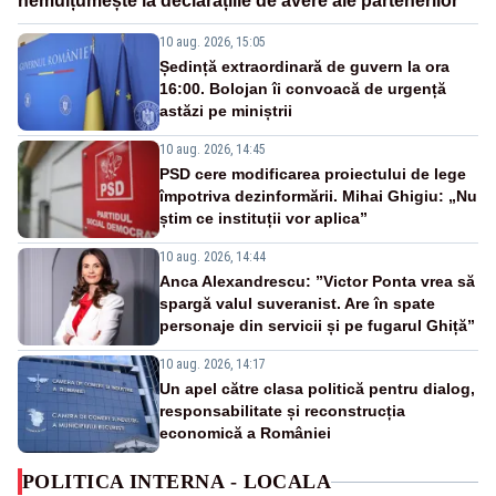
nemulțumește la declarațiile de avere ale partenerilor
10 aug. 2026, 15:05
Ședință extraordinară de guvern la ora
16:00. Bolojan îi convoacă de urgență
astăzi pe miniștrii
10 aug. 2026, 14:45
PSD cere modificarea proiectului de lege
împotriva dezinformării. Mihai Ghigiu: „Nu
știm ce instituții vor aplica”
10 aug. 2026, 14:44
Anca Alexandrescu: ”Victor Ponta vrea să
spargă valul suveranist. Are în spate
personaje din servicii și pe fugarul Ghiță”
10 aug. 2026, 14:17
Un apel către clasa politică pentru dialog,
responsabilitate și reconstrucția
economică a României
POLITICA INTERNA - LOCALA