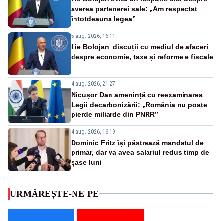
averea partenerei sale: „Am respectat
întotdeauna legea”
5 aug. 2026, 16:11
Ilie Bolojan, discuții cu mediul de afaceri
despre economie, taxe și reformele fiscale
4 aug. 2026, 21:27
Nicușor Dan amenință cu reexaminarea
Legii decarbonizării: „România nu poate
pierde miliarde din PNRR”
4 aug. 2026, 16:19
Dominic Fritz își păstrează mandatul de
primar, dar va avea salariul redus timp de
șase luni
URMĂREȘTE-NE PE