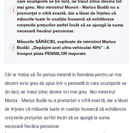
care scumpirile se țin lanț, iar traiul zilnic devine tot
mai greu. Nici ministrul Muncii - Marius Budăi nu a
1
pronunțat o cifră exactă, dar a lăsat de înțeles că
măsurile luate în coaliție încearcă să echilibreze
creșterile prețurilor astfel încât să se ajungă la suma
necesară fiecărui pensionar.
Măsurile SĂRĂCIEI, explicate de ministrul Marius
Budăi: „Depăşim acel ultra-vehiculat 40%” - A
2
început plata PENSIILOR majorate
Cât ar trebui să fie pensia minimă în România pentru un trai
decent este greu de spus într-o perioadă în care scumpirile se
țin lanț, iar traiul zilnic devine tot mai greu. Nici ministrul
Muncii - Marius Budăi nu a pronunțat o cifră exactă, dar a lăsat
de înțeles că măsurile luate în coaliție încearcă să echilibreze
creșterile prețurilor astfel încât să se ajungă la suma
necesară fiecărui pensionar.