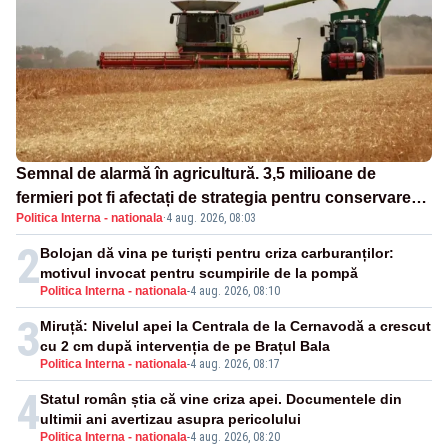
Semnal de alarmă în agricultură. 3,5 milioane de
fermieri pot fi afectați de strategia pentru conservarea
Politica Interna - nationala
·
4 aug. 2026, 08:03
biodiversității
2
Bolojan dă vina pe turiști pentru criza carburanților:
motivul invocat pentru scumpirile de la pompă
Politica Interna - nationala
-
4 aug. 2026, 08:10
3
Miruță: Nivelul apei la Centrala de la Cernavodă a crescut
cu 2 cm după intervenția de pe Brațul Bala
Politica Interna - nationala
-
4 aug. 2026, 08:17
4
Statul român știa că vine criza apei. Documentele din
ultimii ani avertizau asupra pericolului
Politica Interna - nationala
-
4 aug. 2026, 08:20