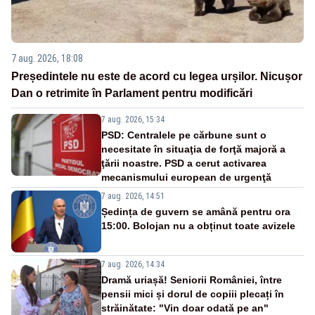
7 aug. 2026, 18:08
Președintele nu este de acord cu legea urșilor. Nicușor
Dan o retrimite în Parlament pentru modificări
7 aug. 2026, 15:34
PSD: Centralele pe cărbune sunt o
necesitate în situaţia de forţă majoră a
ţării noastre. PSD a cerut activarea
mecanismului european de urgenţă
7 aug. 2026, 14:51
Ședința de guvern se amână pentru ora
15:00. Bolojan nu a obținut toate avizele
7 aug. 2026, 14:34
Dramă uriașă! Seniorii României, între
pensii mici și dorul de copiii plecați în
străinătate: "Vin doar odată pe an"