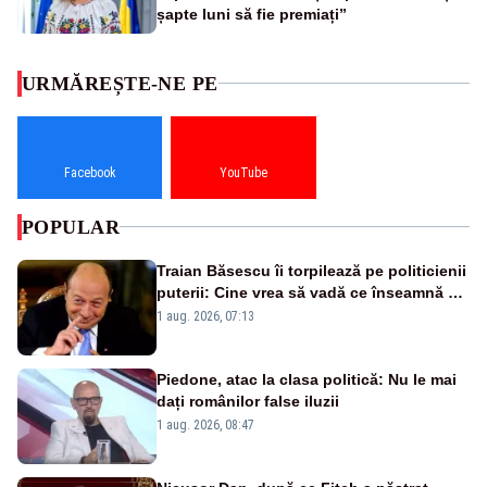
șapte luni să fie premiați”
URMĂREȘTE-NE PE
Facebook
YouTube
POPULAR
Traian Băsescu îi torpilează pe politicienii
puterii: Cine vrea să vadă ce înseamnă să
fii prost, se uită la România
1 aug. 2026, 07:13
Piedone, atac la clasa politică: Nu le mai
dați românilor false iluzii
1 aug. 2026, 08:47