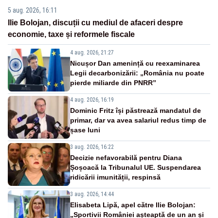
5 aug. 2026, 16:11
Ilie Bolojan, discuții cu mediul de afaceri despre
economie, taxe și reformele fiscale
4 aug. 2026, 21:27
Nicușor Dan amenință cu reexaminarea
Legii decarbonizării: „România nu poate
pierde miliarde din PNRR”
4 aug. 2026, 16:19
Dominic Fritz își păstrează mandatul de
primar, dar va avea salariul redus timp de
șase luni
3 aug. 2026, 16:22
Decizie nefavorabilă pentru Diana
Șoșoacă la Tribunalul UE. Suspendarea
ridicării imunității, respinsă
3 aug. 2026, 14:44
Elisabeta Lipă, apel către Ilie Bolojan:
„Sportivii României așteaptă de un an și