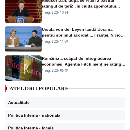
Nicușor Dan, după ce Fitch a păstrat
ratingul de țară: „În ciuda zgomotului
politic, România funcționează”
1 aug. 2026, 10:34
Ursula von der Leyen laudă Ucraina
pentru sprijinul acordat ... Franței. Nicio
reacție privind ajutorul energetic promis
1 aug. 2026, 11:59
României
România a scăpat de retrogradarea
economiei. Agenția Fitch menține ratingul
„BBB-” cu perspectivă negativă
1 aug. 2026, 06:48
CATEGORII POPULARE
Actualitate
Politica Interna - nationala
Politica Interna - locala