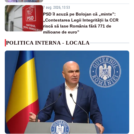
7 aug. 2026, 13:53
PSD îl acuză pe Bolojan că „minte”:
„Contestarea Legii Integrității la CCR
riscă să lase România fără 771 de
milioane de euro”
POLITICA INTERNA - LOCALA