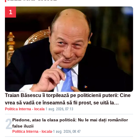
1
Traian Băsescu îi torpilează pe politicienii puterii: Cine
vrea să vadă ce înseamnă să fii prost, se uită la
Politica Interna - locala
·
1 aug. 2026, 07:13
România
2
Piedone, atac la clasa politică: Nu le mai dați românilor
false iluzii
Politica Interna - locala
-
1 aug. 2026, 08:47