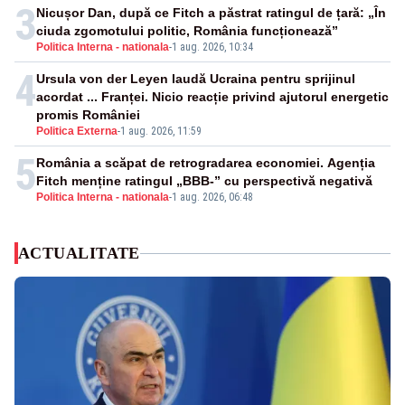
3
Nicușor Dan, după ce Fitch a păstrat ratingul de țară: „În
ciuda zgomotului politic, România funcționează”
Politica Interna - nationala
-
1 aug. 2026, 10:34
4
Ursula von der Leyen laudă Ucraina pentru sprijinul
acordat ... Franței. Nicio reacție privind ajutorul energetic
promis României
Politica Externa
-
1 aug. 2026, 11:59
5
România a scăpat de retrogradarea economiei. Agenția
Fitch menține ratingul „BBB-” cu perspectivă negativă
Politica Interna - nationala
-
1 aug. 2026, 06:48
ACTUALITATE