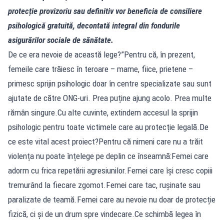
protecție provizoriu sau definitiv vor beneficia de consiliere
psihologică gratuită, decontată integral din fondurile
asigurărilor sociale de sănătate.
De ce era nevoie de această lege?”Pentru că, în prezent,
femeile care trăiesc în teroare – mame, fiice, prietene –
primesc sprijin psihologic doar în centre specializate sau sunt
ajutate de către ONG-uri. Prea puține ajung acolo. Prea multe
rămân singure.Cu alte cuvinte, extindem accesul la sprijin
psihologic pentru toate victimele care au protecție legală.De
ce este vital acest proiect?Pentru că nimeni care nu a trăit
violența nu poate înțelege pe deplin ce înseamnă:Femei care
adorm cu frica repetării agresiunilor.Femei care își cresc copiii
tremurând la fiecare zgomot.Femei care tac, rușinate sau
paralizate de teamă.Femei care au nevoie nu doar de protecție
fizică, ci și de un drum spre vindecare.Ce schimbă legea în