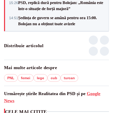
PSD, replică dură pentru Bolojan: „România este
15:26
într-o situație de forță majoră”
Ședința de guvern se amână pentru ora 15:00.
14:51
Bolojan nu a obținut toate avizele
Distribuie articolul
Mai multe articole despre
PNL
femei
lege
cub
turcan
Urmărește știrile Realitatea din PSD și pe
Google
News
CELE MAI CITITE