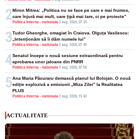
2
Miron Mitrea: „Politica nu se face pe care e mai frumos,
care înjură mai mult, care țipă mai tare, ci pe proiecte”
Politica Interna - nationala
-
3 aug. 2026, 07:35
3
Tudor Gheorghe, omagiat în Craiova. Olguța Vasilescu:
„Intenționăm să îi dăm numele lui”
Politica Interna - nationala
-
3 aug. 2026, 07:45
4
Senatul începe o nouă sesiune extraordinară pentru
aprobarea unor jaloane din PNRR
Politica Interna - nationala
-
3 aug. 2026, 07:58
5
Ana Maria Păcuraru demască planul lui Bolojan. O nouă
ediție explozivă a emisiunii „Miza Zilei” la Realitatea
PLUS
Politica Interna - nationala
-
2 aug. 2026, 15:42
ACTUALITATE