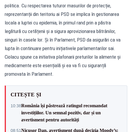
politica. Cu respectarea tuturor masurilor de protecție,
reprezentanții din teritoriu ai PSD se implica în gestionarea
locala a luptei cu epidemia, în primul rand prin a păstra
legătură cu cetățenii și a sigura aprovizionarea bătrânilor,
singuri în casele lor. Și în Parlament, PSD da asigurări ca va
lupta în continuare pentru inițiativele parlamentarilor sai.
Ciolacu spune ca initiativa plafonarii preturilor la alimente și
medicamente este esențială și ea va fi cu siguranță
promovata în Parlament.
CITEȘTE ȘI
România își păstrează ratingul recomandat
10:38
investițiilor. Un semnal pozitiv, dar și un
avertisment pentru autorități
Nicușor Dan, avertisment după decizia Moody’s:
08:51