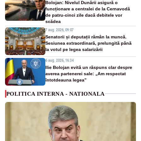
Bolojan: Nivelul Dunării asigură o
funcționare a centralei de la Cernavodă
de patru-cinci zile dacă debitele vor
scădea
7 aug. 2026, 09:07
Senatorii și deputații rămân la muncă.
Sesiunea extraordinară, prelungită până
la votul pe legea salarizării
6 aug. 2026, 16:34
Ilie Bolojan evită un răspuns clar despre
averea partenerei sale: „Am respectat
întotdeauna legea”
POLITICA INTERNA - NATIONALA