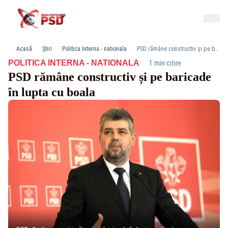
Acasă
Știri
Politica Interna - nationala
PSD rămâne constructiv și pe baricade în lupta cu boala
·
POLITICA INTERNA - NATIONALA
1 min citire
PSD rămâne constructiv și pe baricade
în lupta cu boala