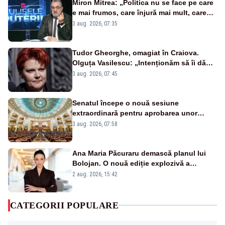
Miron Mitrea: „Politica nu se face pe care
e mai frumos, care înjură mai mult, care
țipă mai tare, ci pe proiecte”
3 aug. 2026, 07:35
Tudor Gheorghe, omagiat în Craiova.
Olguța Vasilescu: „Intenționăm să îi dăm
numele lui”
3 aug. 2026, 07:45
Senatul începe o nouă sesiune
extraordinară pentru aprobarea unor
jaloane din PNRR
3 aug. 2026, 07:58
Ana Maria Păcuraru demască planul lui
Bolojan. O nouă ediție explozivă a
emisiunii „Miza Zilei” la Realitatea PLUS
2 aug. 2026, 15:42
CATEGORII POPULARE