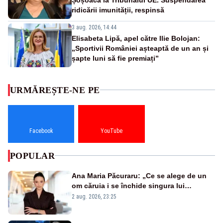
ridicării imunității, respinsă
3 aug. 2026, 14:44
Elisabeta Lipă, apel către Ilie Bolojan:
„Sportivii României așteaptă de un an și
șapte luni să fie premiați”
URMĂREȘTE-NE PE
Facebook
YouTube
POPULAR
Ana Maria Păcuraru: „Ce se alege de un
om căruia i se închide singura lui
portiță?”
2 aug. 2026, 23:25