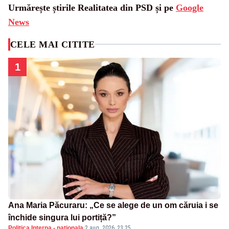
Urmărește știrile Realitatea din PSD și pe
Google
News
CELE MAI CITITE
1
Ana Maria Păcuraru: „Ce se alege de un om căruia i se
închide singura lui portiță?”
Politica Interna - nationala
·
2 aug. 2026, 23:25