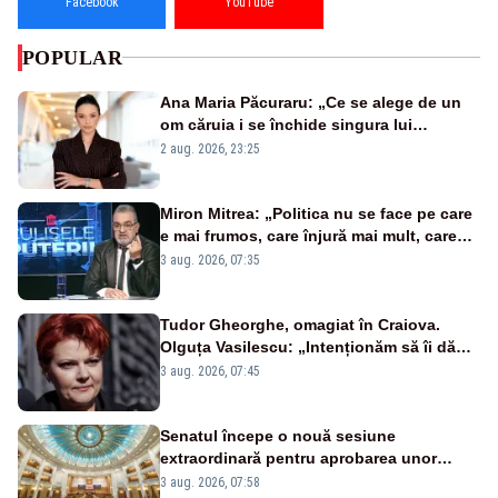
Facebook
YouTube
POPULAR
Ana Maria Păcuraru: „Ce se alege de un
om căruia i se închide singura lui
portiță?”
2 aug. 2026, 23:25
Miron Mitrea: „Politica nu se face pe care
e mai frumos, care înjură mai mult, care
țipă mai tare, ci pe proiecte”
3 aug. 2026, 07:35
Tudor Gheorghe, omagiat în Craiova.
Olguța Vasilescu: „Intenționăm să îi dăm
numele lui”
3 aug. 2026, 07:45
Senatul începe o nouă sesiune
extraordinară pentru aprobarea unor
jaloane din PNRR
3 aug. 2026, 07:58