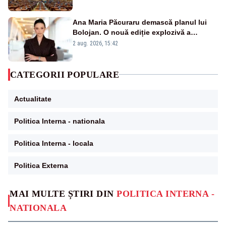
Ana Maria Păcuraru demască planul lui
Bolojan. O nouă ediție explozivă a
emisiunii „Miza Zilei” la Realitatea PLUS
2 aug. 2026, 15:42
CATEGORII POPULARE
Actualitate
Politica Interna - nationala
Politica Interna - locala
Politica Externa
MAI MULTE ȘTIRI DIN
POLITICA INTERNA -
NATIONALA