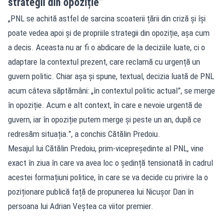
strategii din opoziție”
„PNL se achită astfel de sarcina scoaterii țării din criză și își
poate vedea apoi și de propriile strategii din opoziție, așa cum
a decis. Aceasta nu ar fi o abdicare de la deciziile luate, ci o
adaptare la contextul prezent, care reclamă cu urgență un
guvern politic. Chiar așa și spune, textual, decizia luată de PNL
acum câteva săptămâni: „în contextul politic actual”, se merge
în opoziție. Acum e alt context, în care e nevoie urgentă de
guvern, iar în opoziție putem merge și peste un an, după ce
redresăm situația.”, a conchis Cătălin Predoiu.
Mesajul lui Cătălin Predoiu, prim-vicepreședinte al PNL, vine
exact în ziua în care va avea loc o ședință tensionată în cadrul
acestei formațiuni politice, în care se va decide cu privire la o
poziționare publică față de propunerea lui Nicușor Dan în
persoana lui Adrian Veștea ca viitor premier.