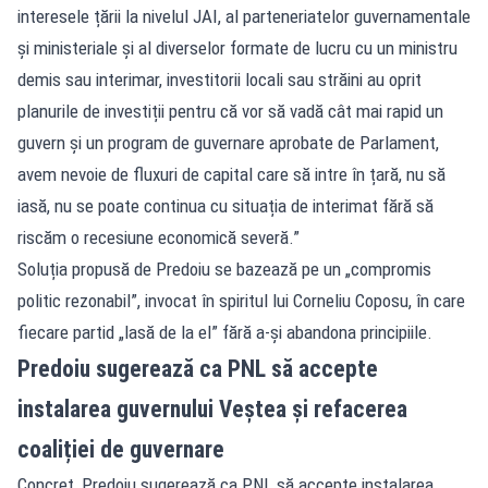
interesele țării la nivelul JAI, al parteneriatelor guvernamentale
și ministeriale și al diverselor formate de lucru cu un ministru
demis sau interimar, investitorii locali sau străini au oprit
planurile de investiții pentru că vor să vadă cât mai rapid un
guvern și un program de guvernare aprobate de Parlament,
avem nevoie de fluxuri de capital care să intre în țară, nu să
iasă, nu se poate continua cu situația de interimat fără să
riscăm o recesiune economică severă.”
Soluția propusă de Predoiu se bazează pe un „compromis
politic rezonabil”, invocat în spiritul lui Corneliu Coposu, în care
fiecare partid „lasă de la el” fără a-și abandona principiile.
Predoiu sugerează ca PNL să accepte
instalarea guvernului Veștea și refacerea
coaliției de guvernare
Concret, Predoiu sugerează ca PNL să accepte instalarea