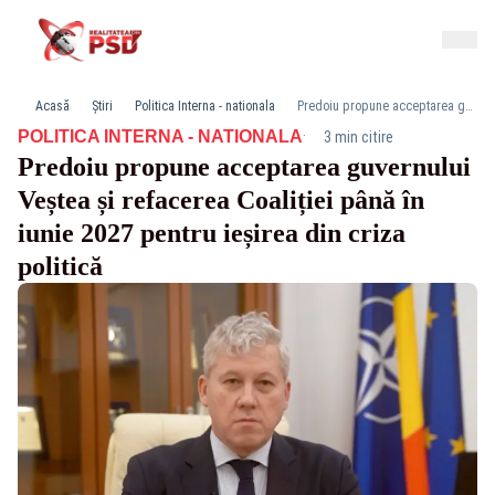
Acasă
Știri
Politica Interna - nationala
Predoiu propune acceptarea guvernului Veștea și refacerea Coaliției până în iunie 2027 pentru ieșirea din criza politică
·
POLITICA INTERNA - NATIONALA
3 min citire
Predoiu propune acceptarea guvernului
Veștea și refacerea Coaliției până în
iunie 2027 pentru ieșirea din criza
politică