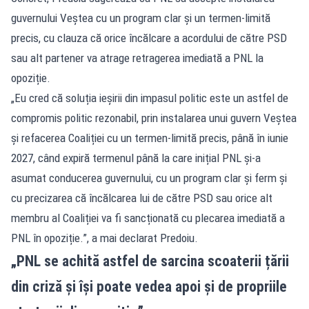
guvernului Veștea cu un program clar și un termen-limită
precis, cu clauza că orice încălcare a acordului de către PSD
sau alt partener va atrage retragerea imediată a PNL la
opoziție.
„Eu cred că soluția ieșirii din impasul politic este un astfel de
compromis politic rezonabil, prin instalarea unui guvern Veștea
și refacerea Coaliției cu un termen-limită precis, până în iunie
2027, când expiră termenul până la care inițial PNL și-a
asumat conducerea guvernului, cu un program clar și ferm și
cu precizarea că încălcarea lui de către PSD sau orice alt
membru al Coaliției va fi sancționată cu plecarea imediată a
PNL în opoziție.”, a mai declarat Predoiu.
„PNL se achită astfel de sarcina scoaterii țării
din criză și își poate vedea apoi și de propriile