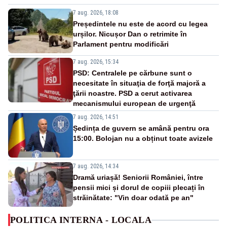
7 aug. 2026, 18:08
Președintele nu este de acord cu legea
urșilor. Nicușor Dan o retrimite în
Parlament pentru modificări
7 aug. 2026, 15:34
PSD: Centralele pe cărbune sunt o
necesitate în situaţia de forţă majoră a
ţării noastre. PSD a cerut activarea
mecanismului european de urgenţă
7 aug. 2026, 14:51
Ședința de guvern se amână pentru ora
15:00. Bolojan nu a obținut toate avizele
7 aug. 2026, 14:34
Dramă uriașă! Seniorii României, între
pensii mici și dorul de copiii plecați în
străinătate: "Vin doar odată pe an"
POLITICA INTERNA - LOCALA