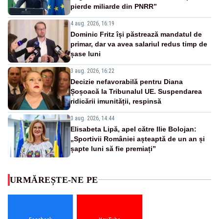
pierde miliarde din PNRR”
4 aug. 2026, 16:19
Dominic Fritz își păstrează mandatul de
primar, dar va avea salariul redus timp de
șase luni
3 aug. 2026, 16:22
Decizie nefavorabilă pentru Diana
Șoșoacă la Tribunalul UE. Suspendarea
ridicării imunității, respinsă
3 aug. 2026, 14:44
Elisabeta Lipă, apel către Ilie Bolojan:
„Sportivii României așteaptă de un an și
șapte luni să fie premiați”
URMĂREȘTE-NE PE