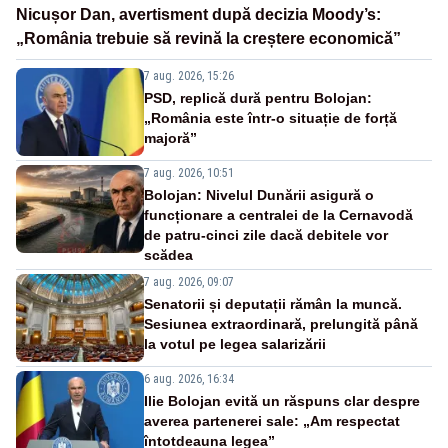
Nicușor Dan, avertisment după decizia Moody’s:
„România trebuie să revină la creștere economică”
7 aug. 2026, 15:26
PSD, replică dură pentru Bolojan:
„România este într-o situație de forță
majoră”
7 aug. 2026, 10:51
Bolojan: Nivelul Dunării asigură o
funcționare a centralei de la Cernavodă
de patru-cinci zile dacă debitele vor
scădea
7 aug. 2026, 09:07
Senatorii și deputații rămân la muncă.
Sesiunea extraordinară, prelungită până
la votul pe legea salarizării
6 aug. 2026, 16:34
Ilie Bolojan evită un răspuns clar despre
averea partenerei sale: „Am respectat
întotdeauna legea”