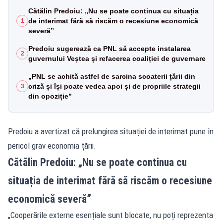
Cătălin Predoiu: „Nu se poate continua cu situația
de interimat fără să riscăm o recesiune economică
1
severă”
Predoiu sugerează ca PNL să accepte instalarea
2
guvernului Veștea și refacerea coaliției de guvernare
„PNL se achită astfel de sarcina scoaterii țării din
criză și își poate vedea apoi și de propriile strategii
3
din opoziție”
Predoiu a avertizat că prelungirea situației de interimat pune în
pericol grav economia țării.
Cătălin Predoiu: „Nu se poate continua cu
situația de interimat fără să riscăm o recesiune
economică severă”
„Cooperările externe esențiale sunt blocate, nu poți reprezenta