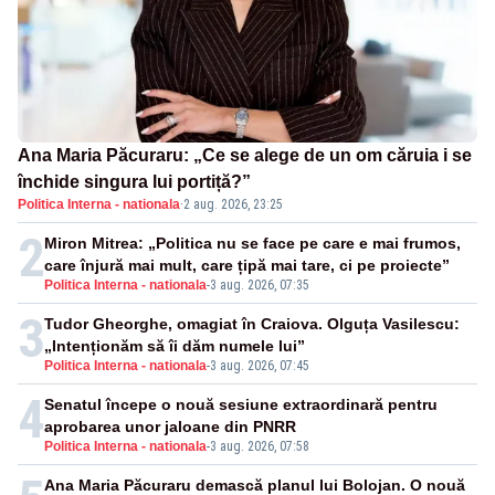
Ana Maria Păcuraru: „Ce se alege de un om căruia i se
închide singura lui portiță?”
Politica Interna - nationala
·
2 aug. 2026, 23:25
2
Miron Mitrea: „Politica nu se face pe care e mai frumos,
care înjură mai mult, care țipă mai tare, ci pe proiecte”
Politica Interna - nationala
-
3 aug. 2026, 07:35
3
Tudor Gheorghe, omagiat în Craiova. Olguța Vasilescu:
„Intenționăm să îi dăm numele lui”
Politica Interna - nationala
-
3 aug. 2026, 07:45
4
Senatul începe o nouă sesiune extraordinară pentru
aprobarea unor jaloane din PNRR
Politica Interna - nationala
-
3 aug. 2026, 07:58
Ana Maria Păcuraru demască planul lui Bolojan. O nouă