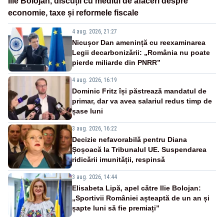
Ilie Bolojan, discuții cu mediul de afaceri despre
economie, taxe și reformele fiscale
4 aug. 2026, 21:27
Nicușor Dan amenință cu reexaminarea
Legii decarbonizării: „România nu poate
pierde miliarde din PNRR”
4 aug. 2026, 16:19
Dominic Fritz își păstrează mandatul de
primar, dar va avea salariul redus timp de
șase luni
3 aug. 2026, 16:22
Decizie nefavorabilă pentru Diana
Șoșoacă la Tribunalul UE. Suspendarea
ridicării imunității, respinsă
3 aug. 2026, 14:44
Elisabeta Lipă, apel către Ilie Bolojan:
„Sportivii României așteaptă de un an și
șapte luni să fie premiați”