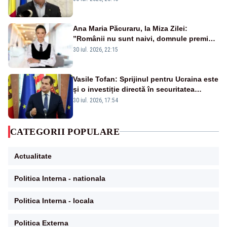
Ana Maria Păcuraru, la Miza Zilei:
”Românii nu sunt naivi, domnule premier
Bolojan”
30 iul. 2026, 22:15
Vasile Tofan: Sprijinul pentru Ucraina este
și o investiție directă în securitatea
Republicii Moldova și a întregii regiuni
30 iul. 2026, 17:54
CATEGORII POPULARE
Actualitate
Politica Interna - nationala
Politica Interna - locala
Politica Externa