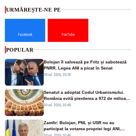
URMĂREȘTE-NE PE
Facebook
YouTube
POPULAR
Bolojan îl salvează pe Fritz și sabotează
PNRR. Legea ANI a picat în Senat
30 iul. 2026, 20:38
Senatul a adoptat Codul Urbanismului.
România evită pierderea a 972 de milioane
de euro din PNRR
30 iul. 2026, 20:40
Zamfir: Bolojan, PNL și USR nu au
participat la votarea propriei legi ANI,
scoțându-și cartelele
30 iul. 2026, 20:46