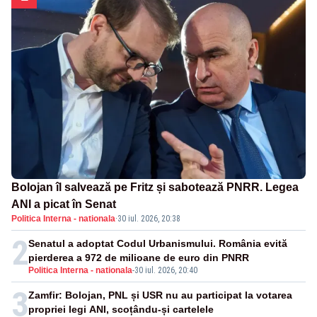
Bolojan îl salvează pe Fritz și sabotează PNRR. Legea
ANI a picat în Senat
Politica Interna - nationala
·
30 iul. 2026, 20:38
2
Senatul a adoptat Codul Urbanismului. România evită
pierderea a 972 de milioane de euro din PNRR
Politica Interna - nationala
-
30 iul. 2026, 20:40
3
Zamfir: Bolojan, PNL și USR nu au participat la votarea
propriei legi ANI, scoțându-și cartelele